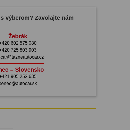
 s výberom? Zavolajte nám
Žebrák
+420 602 575 080
+420 725 803 903
ocar@tazneautocar.cz
nec – Slovensko
+421 905 252 635
senec@autocar.sk