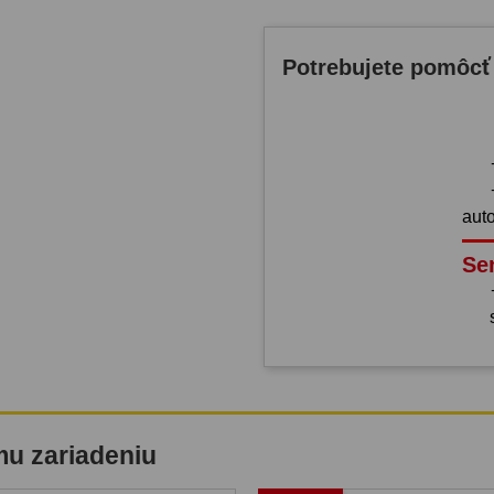
Potrebujete pomôcť
aut
Se
mu zariadeniu