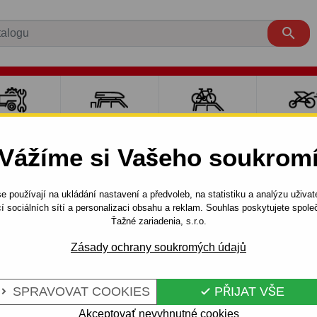

LY PRO
NOSIČE A
NOSIČE NA
SPORT
ÍVĚSNÉ
BOXY
JÍZDNÍ KOLA
DĚTM
Vážíme si Vašeho soukrom
OZÍKY
e používají na ukládání nastavení a předvoleb, na statistiku a analýzu uživat
SUV
2006 - 2009
Tažné zařízení pro Kia SORENTO - 5 dv.
í sociálních sítí a personalizaci obsahu a reklam. Souhlas poskytujete spo
Ťažné zariadenia, s.r.o.
Zásady ochrany soukromých údajů
KIA SORENTO -
Kód:
T 51 Au
 BAJONETOVÝ
Tažné zařízení s odnímateln
SPRAVOVAT COOKIES
PŘIJAT VŠE


typ: SORENTO, typ karoserie:
Akceptovať nevyhnutné cookies