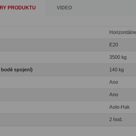
RY PRODUKTU
VIDEO
Horizontáln
E20
3500 kg
v bodě spojení)
140 kg
Ano
Ano
Auto-Hak
2 hod.