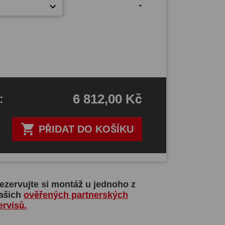
-
6 812,00 Kč
H
:

PŘIDAT DO KOŠÍKU
ezervujte si montáž u jednoho z
ašich
ověřených partnerských
ervisů.