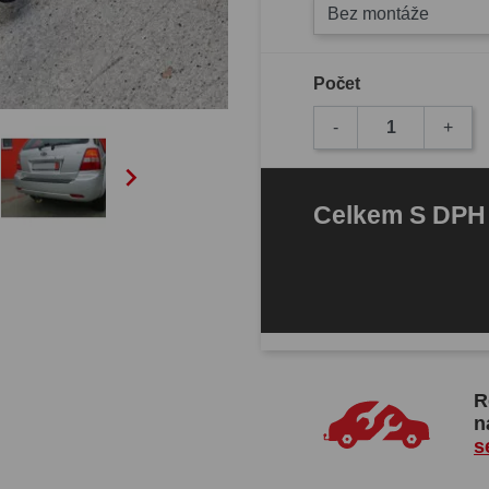
Bez montáže
Počet
-
+

Celkem
S DP
R
n
s