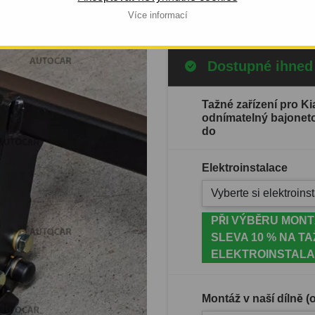
Celý popis produktu
Více informací
Dostupné ihned
Tažné zařízení pro K
odnímatelný bajonet
do
Elektroinstalace
Vyberte si elektroinst
PŘI VÝBĚRU MONT
SLEVA 10 % NA TA
ELEKTROINSTALA
Montáž v naší dílně 