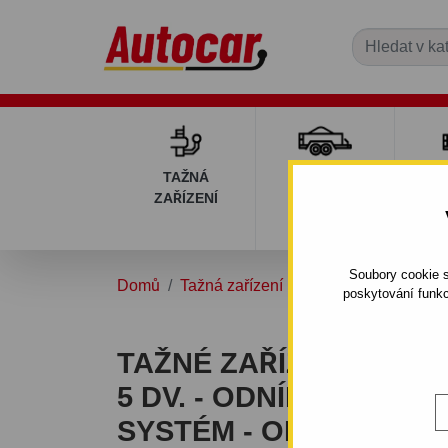
TAŽNÁ
PŘÍVĚSNÉ
DÍ
ZAŘÍZENÍ
VOZÍKY
PŘ
V
Soubory cookie s
Domů
Tažná zařízení
KIA
SORENTO
poskytování funkc
TAŽNÉ ZAŘÍZENÍ PRO 
5 DV. - ODNÍMATELNÝ
SYSTÉM - OD 2006 DO