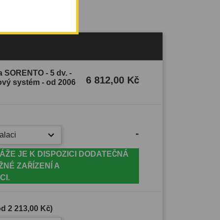
ia SORENTO - 5 dv. -
6 812,00 Kč
ový systém - od 2006
-
alaci
ÁŽE JE K DISPOZICI DODATEČNÁ
ŽNÉ ZAŘÍZENÍ A
CI.
(od
2 213,00 Kč
)