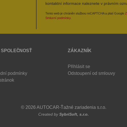
kontaktní informace naleznete v právním oz
Tento web je chráněn službou reCAPTCHA a platí Google
Z
Smluvní podmínky
.
 SPOLEČNOSŤ
ZÁKAZNÍK
Přihlásit se
dní podmínky
Odstoupení od smlouvy
stránok
© 2026 AUTOCAR-Ťažné zariadenia s.r.o.
Created by
SybriSoft, s.r.o.