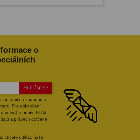
nformace o
peciálních
Přihlásit se
slán mail na zadanou e-
tteru. Pro dokončení
a potvrďte odběr. Bližší
údajů a právech dotčené
to chcete udělat, naše