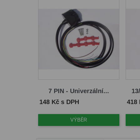
7 PIN - Univerzální...
13/
Cena
Cena
148 Kč s DPH
418
VÝBĚR