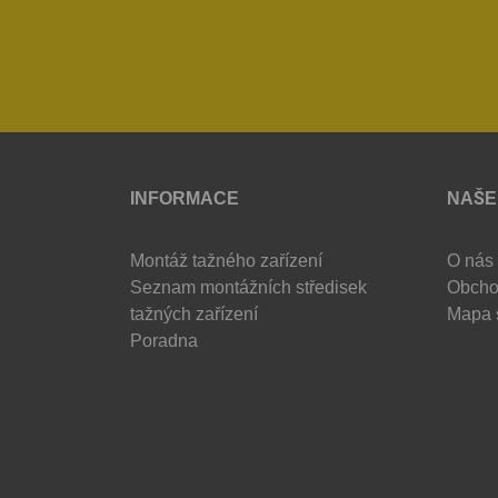
INFORMACE
NAŠE
Montáž tažného zařízení
O nás
Seznam montážních středisek
Obcho
tažných zařízení
Mapa 
Poradna