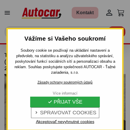


Kontakt

Vážíme si Vašeho soukromí
Soubory cookie se používají na ukládání nastavení a
TAŽNÉ ZAŘÍZENÍ PRO KIA SHUMA II - 5DV.
předvoleb, na statistiku a analýzu uživatelského správání,
(FB) - ŠROUBOVÝ SYSTÉM - OD 1998 DO
poskytování funkcí sociálních sítí a personalizaci obsahu a
reklam. Souhlas poskytujete společnosti AUTOCAR - Ťažné
2001/04
zariadenia, s.r.o.
Zásady ochrany soukromých údajů
Více informací
PŘIJAT VŠE

SPRAVOVAT COOKIES

Akceptovať nevyhnutné cookies