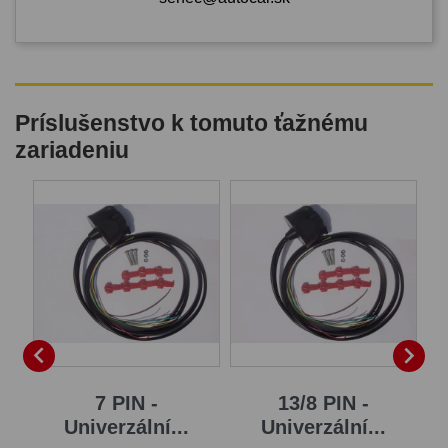
Príslušenstvo k tomuto ťažnému
zariadeniu
B


7 PIN -
13/8 PIN -
Univerzální...
Univerzální...