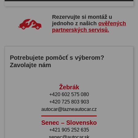
Rezervujte si montáž u
jednoho z našich
ověřených
partnerských servisů.
Potrebujete pomôcť s výberom?
Zavolajte nám
Žebrák
+420 602 575 080
+420 725 803 903
autocar@tazneautocar.cz
Senec – Slovensko
+421 905 252 635
senec@autocar.sk