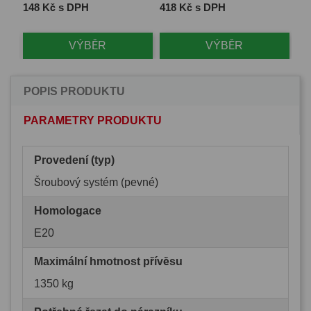
Cena
Cena
Ce
148 Kč s DPH
418 Kč s DPH
1 
VÝBĚR
VÝBĚR
POPIS PRODUKTU
PARAMETRY PRODUKTU
Provedení (typ)
Šroubový systém (pevné)
Homologace
E20
Maximální hmotnost přívěsu
1350 kg