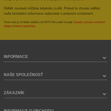
Odběr novinek můžete kdykoliv zrušit. Pokud to chcete udělat,
naše kontaktní informace naleznete v právním oznámení.
Tento web je chráněn službou reCAPTCHA a platí Google
Zásady ochrany osobních
údajů
a
Smluvní podmínky
.
INFORMACE
NAŠE SPOLEČNOSŤ
ZÁKAZNÍK
INFORMACE O OBCHODU