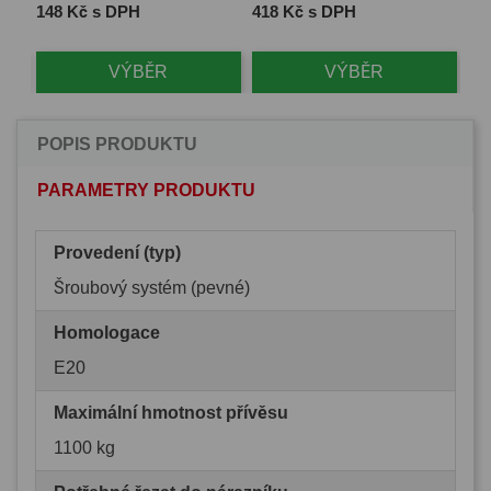
Cena
Cena
Ce
148 Kč s DPH
418 Kč s DPH
1 
VÝBĚR
VÝBĚR
POPIS PRODUKTU
PARAMETRY PRODUKTU
Provedení (typ)
Šroubový systém (pevné)
Homologace
E20
Maximální hmotnost přívěsu
1100 kg