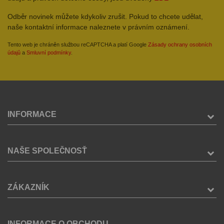
Odběr novinek můžete kdykoliv zrušit. Pokud to chcete udělat,
naše kontaktní informace naleznete v právním oznámení.
Tento web je chráněn službou reCAPTCHA a platí Google
Zásady ochrany osobních
údajů
a
Smluvní podmínky
.
INFORMACE
NAŠE SPOLEČNOSŤ
ZÁKAZNÍK
INFORMACE O OBCHODU