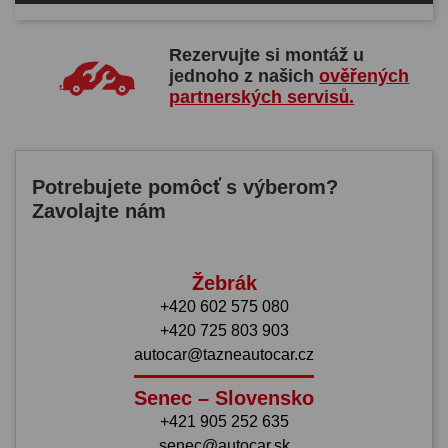
Rezervujte si montáž u
jednoho z našich
ověřených
partnerských servisů.
Potrebujete pomôcť s výberom?
Zavolajte nám
Žebrák
+420 602 575 080
+420 725 803 903
autocar@tazneautocar.cz
Senec – Slovensko
+421 905 252 635
senec@autocar.sk