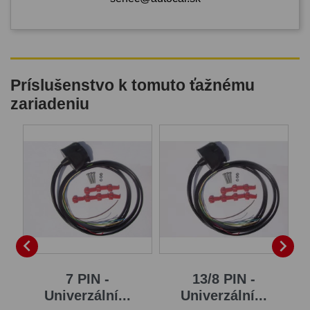
Príslušenstvo k tomuto ťažnému
zariadeniu
B


7 PIN -
13/8 PIN -
Univerzální...
Univerzální...