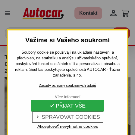


Kontakt

Vážíme si Vašeho soukromí
Soubory cookie se používají na ukládání nastavení a
TAŽNÉ ZAŘÍZENÍ PRO KIA R I O - 5DV. /
předvoleb, na statistiku a analýzu uživatelského správání,
COMBI, (DC) - ŠROUBOVÝ SYSTÉM - OD
poskytování funkcí sociálních sítí a personalizaci obsahu a
reklam. Souhlas poskytujete společnosti AUTOCAR - Ťažné
2000 DO 2005
zariadenia, s.r.o.
Zásady ochrany soukromých údajů
Více informací
PŘIJAT VŠE

SPRAVOVAT COOKIES

Akceptovať nevyhnutné cookies