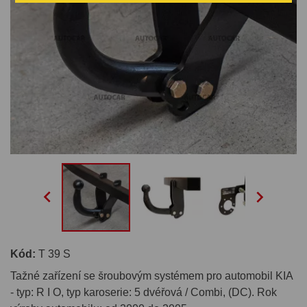


Kód:
T 39 S
Tažné zařízení se šroubovým systémem pro automobil KIA
- typ: R I O, typ karoserie: 5 dvéřová / Combi, (DC). Rok