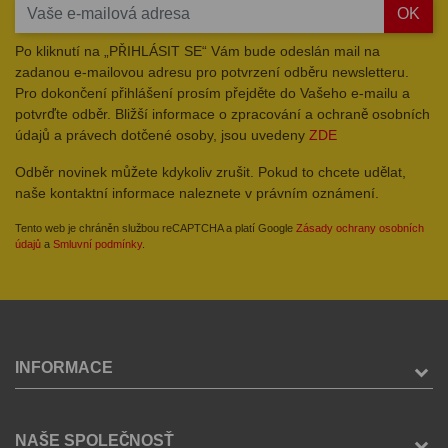
OK
Po kliknutí na „PŘIHLÁSIT SE“ Vám bude odeslán mail na
zadanou e-mailovou adresu pro potvrzení odběru newsletteru.
Pro dokončení přihlášení prosím přejděte do Vašeho e-mailu a
potvrďte odběr. Bližší informace o zpracování a ochraně osobních
údajů a právech dotčené osoby, jsou uvedeny
ZDE
Odběr novinek můžete kdykoliv zrušit. Pokud to chcete udělat,
naše kontaktní informace naleznete v právním oznámení.
Tento web je chráněn službou reCAPTCHA a platí Google
Zásady ochrany osobních
údajů
a
Smluvní podmínky
.
INFORMACE
NAŠE SPOLEČNOSŤ