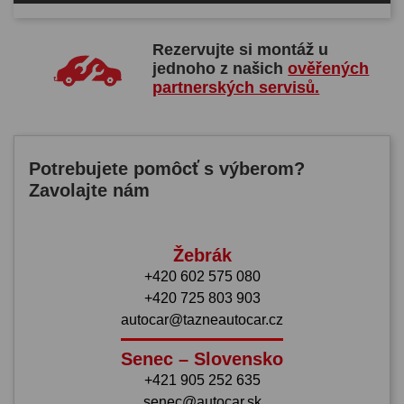
Rezervujte si montáž u
jednoho z našich
ověřených
partnerských servisů.
Potrebujete pomôcť s výberom?
Zavolajte nám
Žebrák
+420 602 575 080
+420 725 803 903
autocar@tazneautocar.cz
Senec – Slovensko
+421 905 252 635
senec@autocar.sk