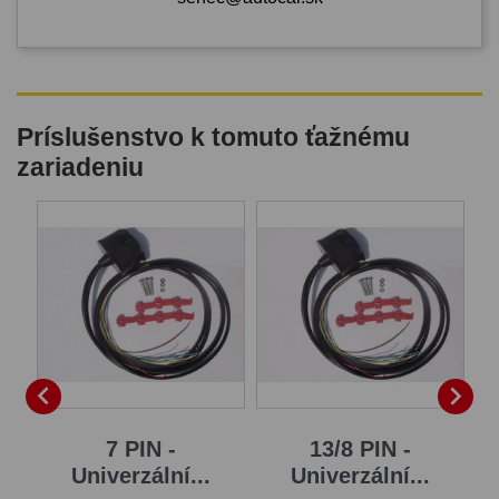
Príslušenstvo k tomuto ťažnému
zariadeniu
B


7 PIN -
13/8 PIN -
Univerzální...
Univerzální...