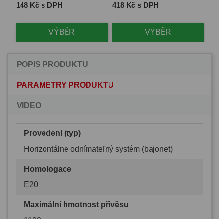
Cena
Cena
Ce
148 Kč s DPH
418 Kč s DPH
1 
VÝBĚR
VÝBĚR
POPIS PRODUKTU
PARAMETRY PRODUKTU
VIDEO
Provedení (typ)
Horizontálne odnímateľný systém (bajonet)
Homologace
E20
Maximální hmotnost přívěsu