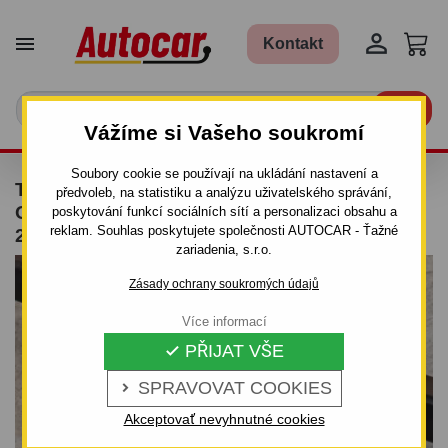


Kontakt

Vážíme si Vašeho soukromí
Soubory cookie se používají na ukládání nastavení a
TAŽNÉ ZAŘÍZENÍ PRO KIA RIO - 5 DV -
předvoleb, na statistiku a analýzu uživatelského správání,
ODNÍMATELNÝ BAJONETOVÝ SYSTÉM - OD
poskytování funkcí sociálních sítí a personalizaci obsahu a
reklam. Souhlas poskytujete společnosti AUTOCAR - Ťažné
2009
zariadenia, s.r.o.
Zásady ochrany soukromých údajů
Více informací
PŘIJAT VŠE

SPRAVOVAT COOKIES

Akceptovať nevyhnutné cookies