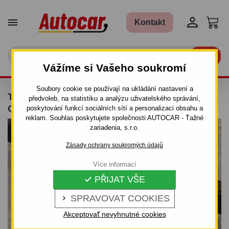


Kontakt

Vážíme si Vašeho soukromí
Soubory cookie se používají na ukládání nastavení a
TAŽNÉ ZAŘÍZENÍ PRO HYUNDAI I10 -
předvoleb, na statistiku a analýzu uživatelského správání,
ODNÍMATELNÝ BAJONETOVÝ SYSTÉM
poskytování funkcí sociálních sítí a personalizaci obsahu a
reklam. Souhlas poskytujete společnosti AUTOCAR - Ťažné
zariadenia, s.r.o.
Zásady ochrany soukromých údajů
Více informací
PŘIJAT VŠE

SPRAVOVAT COOKIES

Akceptovať nevyhnutné cookies