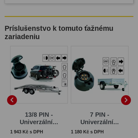
Príslušenstvo k tomuto ťažnému
zariadeniu


13/8 PIN -
7 PIN -
..
Univerzální...
Univerzální...
Cena
Cena
Ce
1 943 Kč s DPH
1 180 Kč s DPH
2 