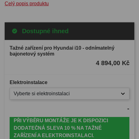
Celý popis produktu
Dostupné ihned
Tažné zařízení pro Hyundai i10 - odnímatelný
bajonetový systém
4 894,00 Kč
Elektroinstalace
Vyberte si elektroinstalaci
-
PŘI VÝBĚRU MONTÁŽE JE K DISPOZICI
DODATEČNÁ SLEVA 10 % NA TAŽNÉ
ZAŘÍZENÍ A ELEKTROINSTALACI.