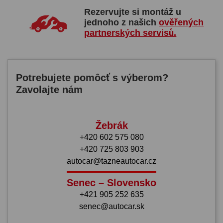
Rezervujte si montáž u
jednoho z našich
ověřených
partnerských servisů.
Potrebujete pomôcť s výberom?
Zavolajte nám
Žebrák
+420 602 575 080
+420 725 803 903
autocar@tazneautocar.cz
Senec – Slovensko
+421 905 252 635
senec@autocar.sk