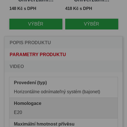
Cena
Cena
Ce
148 Kč s DPH
418 Kč s DPH
1 
VÝBĚR
VÝBĚR
POPIS PRODUKTU
PARAMETRY PRODUKTU
VIDEO
Provedení (typ)
Horizontálne odnímateľný systém (bajonet)
Homologace
E20
Maximální hmotnost přívěsu