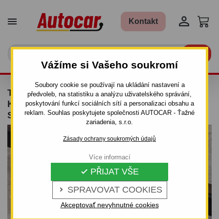


Kontakt

Vážíme si Vašeho soukromí
Soubory cookie se používají na ukládání nastavení a
TAŽNÉ ZAŘÍZENÍ PRO HONDA CIVIC -
předvoleb, na statistiku a analýzu uživatelského správání,
KOMBI, (MC) - ODNÍMATELNÝ BAJONETOVÝ
poskytování funkcí sociálních sítí a personalizaci obsahu a
reklam. Souhlas poskytujete společnosti AUTOCAR - Ťažné
SYSTÉM - OD 1997 DO 2000/10
zariadenia, s.r.o.
Zásady ochrany soukromých údajů
Více informací
PŘIJAT VŠE

SPRAVOVAT COOKIES

Akceptovať nevyhnutné cookies