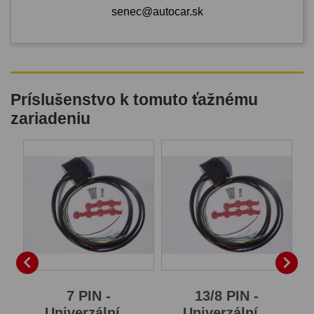
senec@autocar.sk
Príslušenstvo k tomuto ťažnému
zariadeniu
B


7 PIN -
13/8 PIN -
Univerzální...
Univerzální...