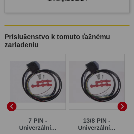
Príslušenstvo k tomuto ťažnému
zariadeniu
B


7 PIN -
13/8 PIN -
Univerzální...
Univerzální...