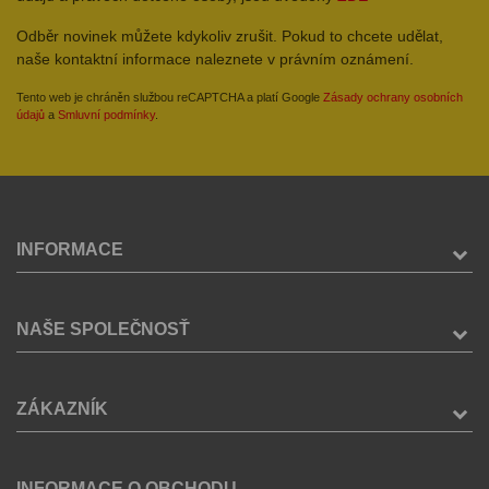
Odběr novinek můžete kdykoliv zrušit. Pokud to chcete udělat,
naše kontaktní informace naleznete v právním oznámení.
Tento web je chráněn službou reCAPTCHA a platí Google
Zásady ochrany osobních
údajů
a
Smluvní podmínky
.
INFORMACE
NAŠE SPOLEČNOSŤ
ZÁKAZNÍK
INFORMACE O OBCHODU