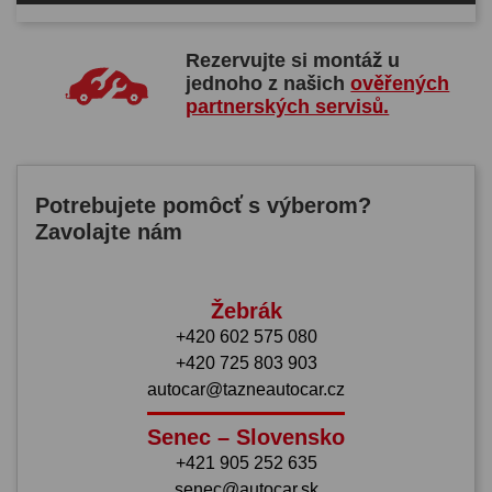
Rezervujte si montáž u
jednoho z našich
ověřených
partnerských servisů.
Potrebujete pomôcť s výberom?
Zavolajte nám
Žebrák
+420 602 575 080
+420 725 803 903
autocar@tazneautocar.cz
Senec – Slovensko
+421 905 252 635
senec@autocar.sk