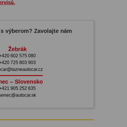
ervisů.
 s výberom? Zavolajte nám
Žebrák
+420 602 575 080
+420 725 803 903
ocar@tazneautocar.cz
nec – Slovensko
+421 905 252 635
senec@autocar.sk