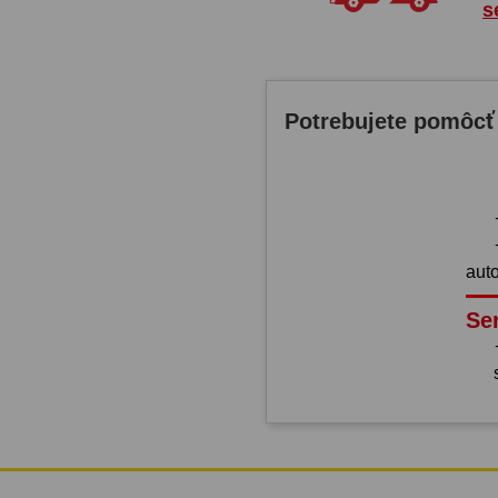
s
Potrebujete pomôcť
aut
Se