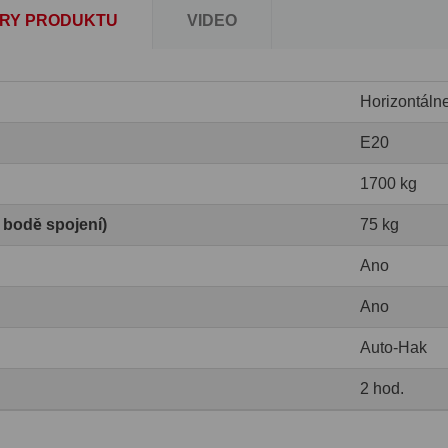
RY PRODUKTU
VIDEO
Horizontáln
E20
1700 kg
v bodě spojení)
75 kg
Ano
Ano
Auto-Hak
2 hod.