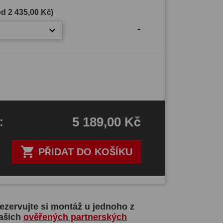
(od
2 435,00 Kč
)
-
5 189,00 Kč
H
:

PŘIDAT DO KOŠÍKU
ezervujte si montáž u jednoho z
ašich
ověřených partnerských