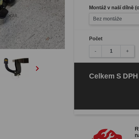
Montáž v naší dílně 
Bez montáže
Počet
-
+

Celkem
S DP
R
n