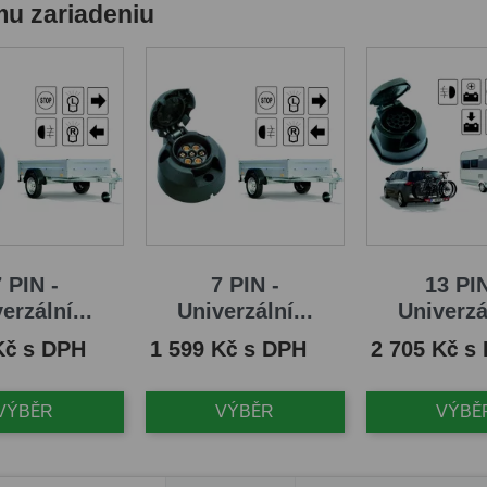
mu zariadeniu
 PIN -
7 PIN -
13 PIN
erzální...
Univerzální...
Univerzál
Cena
Cena
Kč s DPH
1 599 Kč s DPH
2 705 Kč s
VÝBĚR
VÝBĚR
VÝBĚ