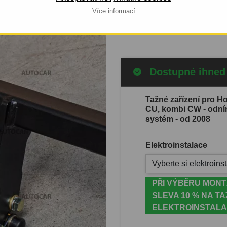
ETOVÝ
výroby automobilu: od 2008.
Více informací
Celý popis produktu
Dostupné ihned
Tažné zařízení pro 
CU, kombi CW - odní
systém - od 2008
Elektroinstalace
Vyberte si elektroinst
PŘI VÝBĚRU MONT
SLEVA 10 % NA TA
ELEKTROINSTALA