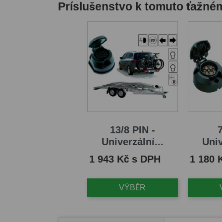
Príslušenstvo k tomuto ťažné
13/8 PIN -
7
Univerzální...
Univ
Cena
Cena
1 943 Kč s DPH
1 180 
VÝBĚR