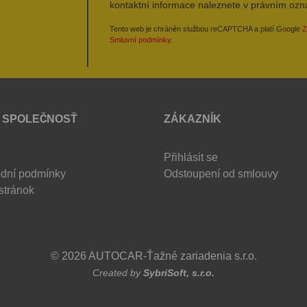
kontaktní informace naleznete v právním oz
Tento web je chráněn službou reCAPTCHA a platí Google
Z
Smluvní podmínky
.
 SPOLEČNOSŤ
ZÁKAZNÍK
Přihlásit se
dní podmínky
Odstoupení od smlouvy
stránok
© 2026 AUTOCAR-Ťažné zariadenia s.r.o.
Created by
SybriSoft, s.r.o.