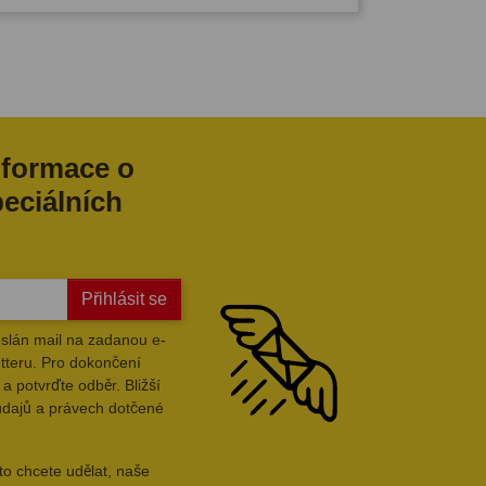
nformace o
peciálních
Přihlásit se
slán mail na zadanou e-
tteru. Pro dokončení
a potvrďte odběr. Bližší
údajů a právech dotčené
to chcete udělat, naše