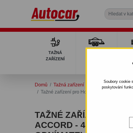
TAŽNÁ
PŘÍVĚSNÉ
DÍ
ZAŘÍZENÍ
VOZÍKY
PŘ
V
Soubory cookie s
Domů
Tažná zařízení
HONDA
ACCOR
poskytování funkc
Tažné zařízení pro Honda ACCORD - 4 dv C
TAŽNÉ ZAŘÍZENÍ PRO
ACCORD - 4 DV CU, KO