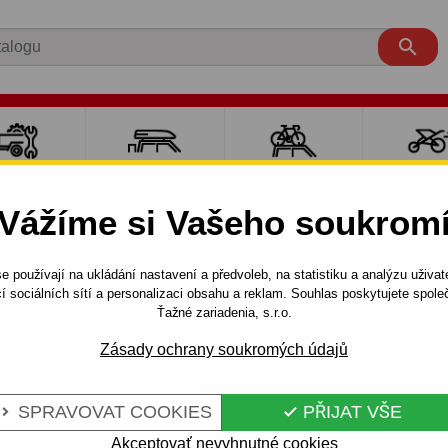

LY PRO
NOSIČE A
NOSIČE NA
SPORT
ÍVĚSNÉ
BOXY
JÍZDNÍ KOLA
DĚTM
Vážíme si Vašeho soukrom
OZÍKY
e používají na ukládání nastavení a předvoleb, na statistiku a analýzu uživat
D
4 dv.
2008 -
í sociálních sítí a personalizaci obsahu a reklam. Souhlas poskytujete spo
U, kombi CW - odnímatelný bajonetový systém - od 2008
Ťažné zariadenia, s.r.o.
Zásady ochrany soukromých údajů
 HONDA
Kód:
Y 36 Au
SPRAVOVAT COOKIES
PŘIJAT VŠE


MBI CW -
Tažné zařízení s odnímateln
HONDA - typ: ACCORD, typ k
Akceptovať nevyhnutné cookies