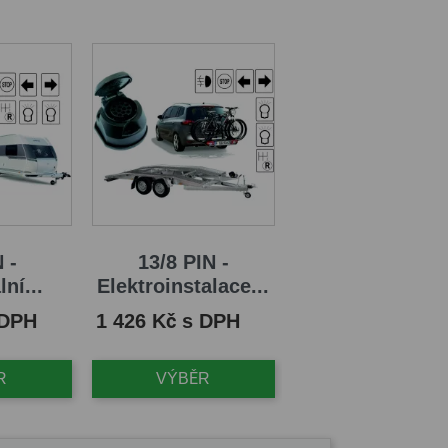
 -
13/8 PIN -
ní...
Elektroinstalace...
Cena
 DPH
1 426 Kč s DPH
R
VÝBĚR