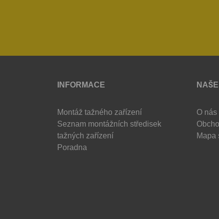
INFORMACE
NAŠE
Montáž tažného zařízení
O nás
Seznam montážních středisek
Obcho
tažných zařízení
Mapa 
Poradna