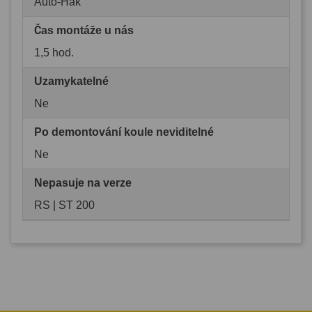
Auto-Hak
Čas montáže u nás
1,5 hod.
Uzamykatelné
Ne
Po demontování koule neviditelné
Ne
Nepasuje na verze
RS | ST 200