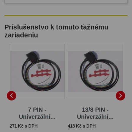
Príslušenstvo k tomuto ťažnému
zariadeniu
B


7 PIN -
13/8 PIN -
Univerzální...
Univerzální...
Cena
Cena
Ce
271 Kč s DPH
418 Kč s DPH
1 