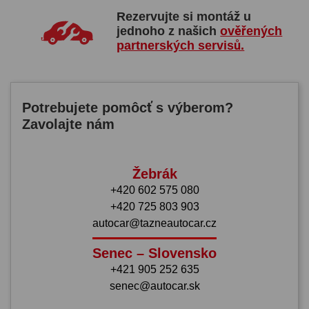
Rezervujte si montáž u
jednoho z našich
ověřených
partnerských servisů.
Potrebujete pomôcť s výberom?
Zavolajte nám
Žebrák
+420 602 575 080
+420 725 803 903
autocar@tazneautocar.cz
Senec – Slovensko
+421 905 252 635
senec@autocar.sk