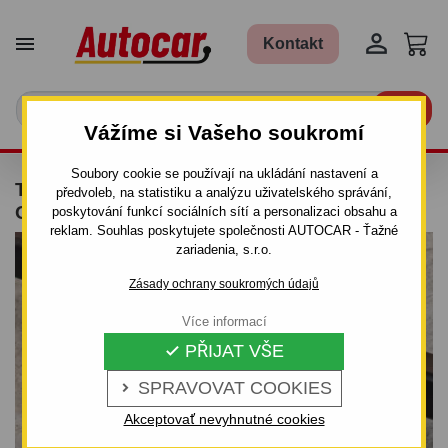


Kontakt

Vážíme si Vašeho soukromí
Soubory cookie se používají na ukládání nastavení a
TAŽNÉ ZAŘÍZENÍ PRO FORD MONDEO -
předvoleb, na statistiku a analýzu uživatelského správání,
ODNÍMATELNÝ BAJONETOVÝ SYSTÉM
poskytování funkcí sociálních sítí a personalizaci obsahu a
reklam. Souhlas poskytujete společnosti AUTOCAR - Ťažné
zariadenia, s.r.o.
Zásady ochrany soukromých údajů
Více informací
PŘIJAT VŠE

SPRAVOVAT COOKIES

Akceptovať nevyhnutné cookies