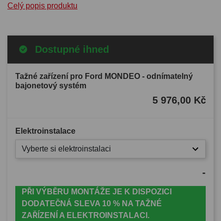
Celý popis produktu
Dostupné ihned
Tažné zařízení pro Ford MONDEO - odnímatelný
bajonetový systém
5 976,00 Kč
Elektroinstalace
Vyberte si elektroinstalaci
-
PŘI VÝBĚRU MONTÁŽE JE K DISPOZICI
DODATEČNÁ SLEVA 10 % NA TAŽNÉ
ZAŘÍZENÍ A ELEKTROINSTALACI.