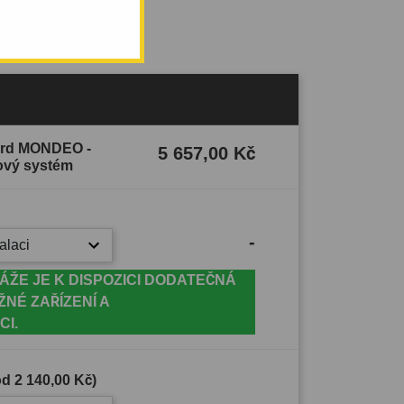
Ford MONDEO -
5 657,00 Kč
ový systém
-
alaci
ÁŽE JE K DISPOZICI DODATEČNÁ
ŽNÉ ZAŘÍZENÍ A
CI.
(od
2 140,00 Kč
)