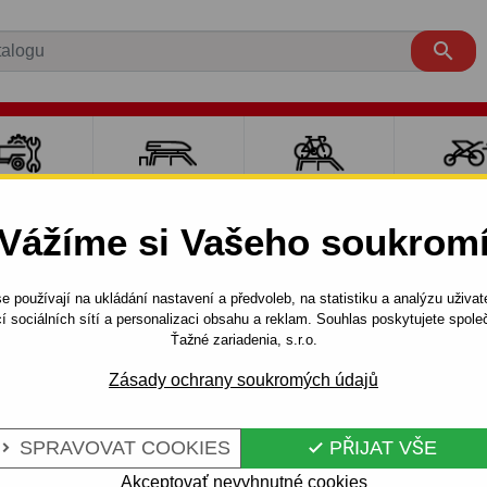

LY PRO
NOSIČE A
NOSIČE NA
SPORT
ÍVĚSNÉ
BOXY
JÍZDNÍ KOLA
DĚTM
Vážíme si Vašeho soukrom
OZÍKY
e používají na ukládání nastavení a předvoleb, na statistiku a analýzu uživat
4 dv.
2000 - 2007
Tažné zařízení pro Ford MONDEO - od
í sociálních sítí a personalizaci obsahu a reklam. Souhlas poskytujete spo
Ťažné zariadenia, s.r.o.
Zásady ochrany soukromých údajů
 FORD MONDEO
Kód:
C 36 Au
NETOVÝ
Tažné zařízení s odnímateln
SPRAVOVAT COOKIES
PŘIJAT VŠE


Ford Mondeo, 4/5 dv. 11.2000
Akceptovať nevyhnutné cookies