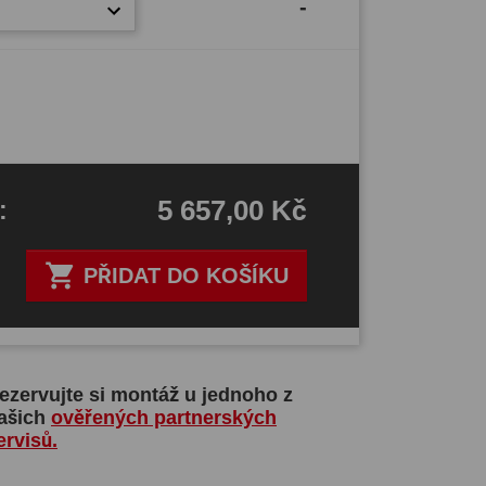
-
5 657,00 Kč
H
:

PŘIDAT DO KOŠÍKU
ezervujte si montáž u jednoho z
ašich
ověřených partnerských
ervisů.