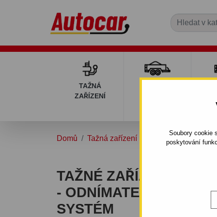
TAŽNÁ
PŘÍVĚSNÉ
DÍ
ZAŘÍZENÍ
VOZÍKY
PŘ
V
Soubory cookie s
Domů
Tažná zařízení
FORD
MONDEO
poskytování funkc
TAŽNÉ ZAŘÍZENÍ PRO
- ODNÍMATELNÝ BAJO
SYSTÉM