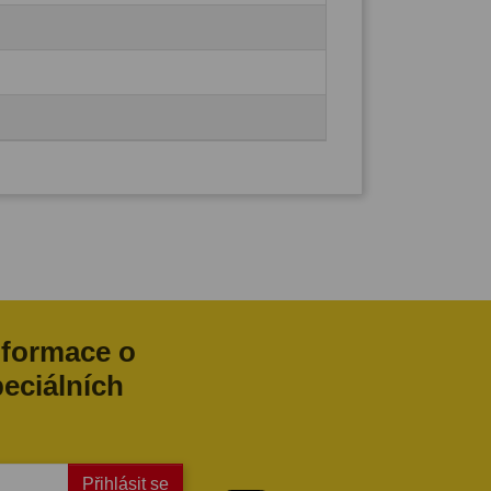
nformace o
peciálních
Přihlásit se