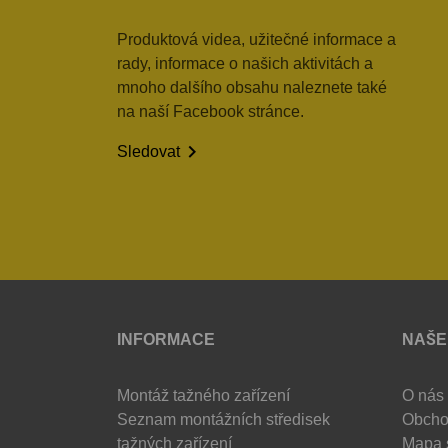
Produktová videa, užitečné informace a
rady, informace o našich aktivitách a
mnoho dalšího obsahu naleznete také
na naší Facebook stránce.

Sledovat
INFORMACE
NAŠE
Montáž tažného zařízení
O nás
Seznam montážních středisek
Obcho
tažných zařízení
Mapa 