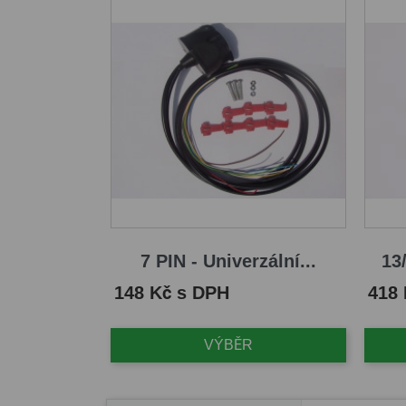
7 PIN - Univerzální...
13/
Cena
Cena
148 Kč s DPH
418
VÝBĚR