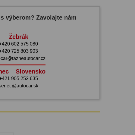
 s výberom? Zavolajte nám
Žebrák
+420 602 575 080
+420 725 803 903
ocar@tazneautocar.cz
nec – Slovensko
+421 905 252 635
senec@autocar.sk