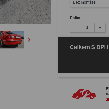
Bez montáže
Počet
-
+

Celkem
S DP
R
n
s