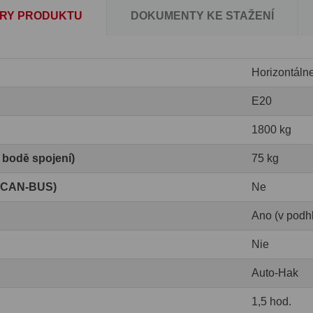
RY PRODUKTU
DOKUMENTY KE STAŽENÍ
Horizontáln
E20
1800 kg
v bodě spojení)
75 kg
 (CAN-BUS)
Ne
Ano (v podh
Nie
Auto-Hak
1,5 hod.