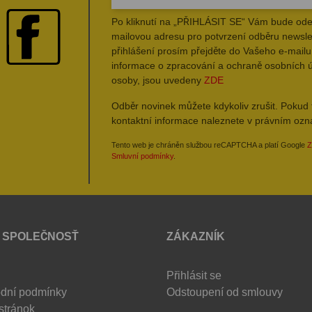
Po kliknutí na „PŘIHLÁSIT SE“ Vám bude ode
mailovou adresu pro potvrzení odběru newsle
přihlášení prosím přejděte do Vašeho e-mailu 
informace o zpracování a ochraně osobních 
osoby, jsou uvedeny
ZDE
Odběr novinek můžete kdykoliv zrušit. Pokud 
kontaktní informace naleznete v právním oz
Tento web je chráněn službou reCAPTCHA a platí Google
Z
Smluvní podmínky
.
 SPOLEČNOSŤ
ZÁKAZNÍK
Přihlásit se
dní podmínky
Odstoupení od smlouvy
stránok