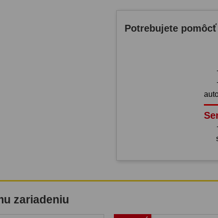
Potrebujete pomôcť
aut
Se
mu zariadeniu