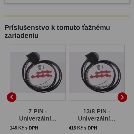
Príslušenstvo k tomuto ťažnému
zariadeniu
B


7 PIN -
13/8 PIN -
Univerzální...
Univerzální...
Cena
Cena
Ce
148 Kč s DPH
418 Kč s DPH
1 