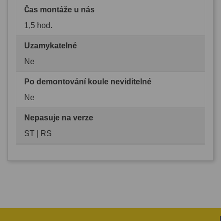
Čas montáže u nás
1,5 hod.
Uzamykatelné
Ne
Po demontování koule neviditelné
Ne
Nepasuje na verze
ST | RS