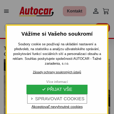


Kontakt

Vážíme si Vašeho soukromí
Soubory cookie se používají na ukládání nastavení a
TAŽNÉ ZAŘÍZENÍ PRO FORD MONDEO -
předvoleb, na statistiku a analýzu uživatelského správání,
ODNÍMATELNÝ BAJONETOVÝ SYSTÉM
poskytování funkcí sociálních sítí a personalizaci obsahu a
reklam. Souhlas poskytujete společnosti AUTOCAR - Ťažné
zariadenia, s.r.o.
Zásady ochrany soukromých údajů
Více informací
PŘIJAT VŠE

SPRAVOVAT COOKIES

Akceptovať nevyhnutné cookies