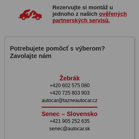
Rezervujte si montáž u
jednoho z našich
ověřených
partnerských servisů.
Potrebujete pomôcť s výberom?
Zavolajte nám
Žebrák
+420 602 575 080
+420 725 803 903
autocar@tazneautocar.cz
Senec – Slovensko
+421 905 252 635
senec@autocar.sk