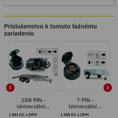
Príslušenstvo k tomuto ťažnému
zariadeniu


13/8 PIN -
7 PIN -
..
Univerzální...
Univerzální...
Cena
Cena
Ce
1 943 Kč s DPH
1 599 Kč s DPH
2 