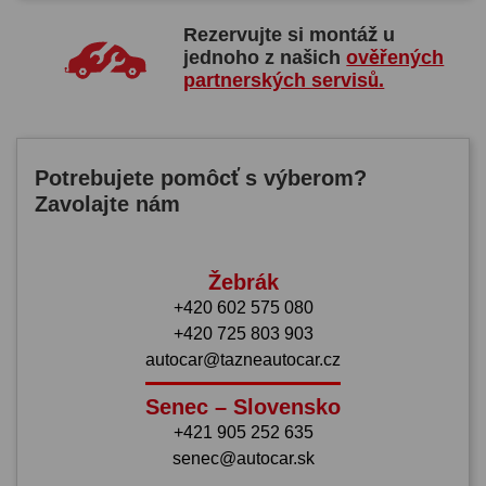
Rezervujte si montáž u
jednoho z našich
ověřených
partnerských servisů.
Potrebujete pomôcť s výberom?
Zavolajte nám
Žebrák
+420 602 575 080
+420 725 803 903
autocar@tazneautocar.cz
Senec – Slovensko
+421 905 252 635
senec@autocar.sk