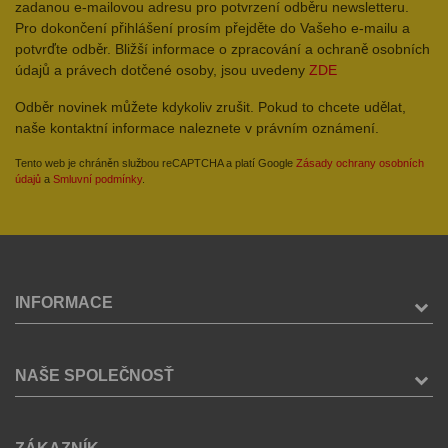
zadanou e-mailovou adresu pro potvrzení odběru newsletteru.
Pro dokončení přihlášení prosím přejděte do Vašeho e-mailu a
potvrďte odběr. Bližší informace o zpracování a ochraně osobních
údajů a právech dotčené osoby, jsou uvedeny
ZDE
Odběr novinek můžete kdykoliv zrušit. Pokud to chcete udělat,
naše kontaktní informace naleznete v právním oznámení.
Tento web je chráněn službou reCAPTCHA a platí Google
Zásady ochrany osobních
údajů
a
Smluvní podmínky
.
INFORMACE
NAŠE SPOLEČNOSŤ