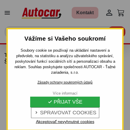


Kontakt

Vážíme si Vašeho soukromí
Soubory cookie se používají na ukládání nastavení a
TAŽNÉ ZAŘÍZENÍ PRO FORD KGA - AWD -
předvoleb, na statistiku a analýzu uživatelského správání,
ŠROUBOVÝ SYSTÉM - OD 2008 DO
poskytování funkcí sociálních sítí a personalizaci obsahu a
reklam. Souhlas poskytujete společnosti AUTOCAR - Ťažné
zariadenia, s.r.o.
Zásady ochrany soukromých údajů
Více informací
PŘIJAT VŠE

SPRAVOVAT COOKIES

Akceptovať nevyhnutné cookies