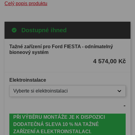
Celý popis produktu
Dostupné ihned
Tažné zařízení pro Ford FIESTA - odnímatelný
bioneový systém
4 574,00 Kč
Elektroinstalace
Vyberte si elektroinstalaci
-
PŘI VÝBĚRU MONTÁŽE JE K DISPOZICI
DODATEČNÁ SLEVA 10 % NA TAŽNÉ
ZAŘÍZENÍ A ELEKTROINSTALACI.