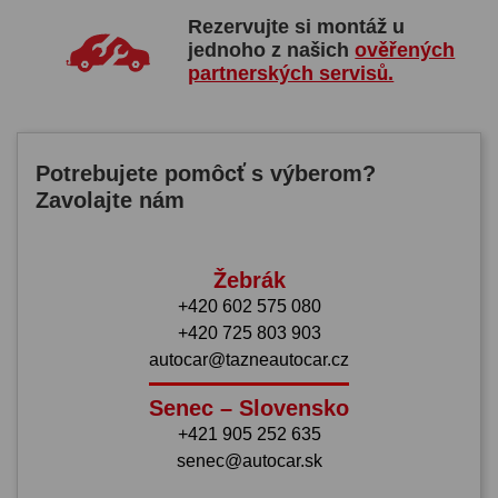
Rezervujte si montáž u
jednoho z našich
ověřených
partnerských servisů.
Potrebujete pomôcť s výberom?
Zavolajte nám
Žebrák
+420 602 575 080
+420 725 803 903
autocar@tazneautocar.cz
Senec – Slovensko
+421 905 252 635
senec@autocar.sk