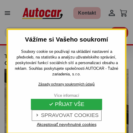


Kontakt

Vážíme si Vašeho soukromí
Soubory cookie se používají na ukládání nastavení a
TAŽNÉ ZAŘÍZENÍ PRO FORD FIESTA -
předvoleb, na statistiku a analýzu uživatelského správání,
ODNÍMATELNÝ BIONEOVÝ SYSTÉM
poskytování funkcí sociálních sítí a personalizaci obsahu a
reklam. Souhlas poskytujete společnosti AUTOCAR - Ťažné
zariadenia, s.r.o.
Zásady ochrany soukromých údajů
Více informací
PŘIJAT VŠE

SPRAVOVAT COOKIES

Akceptovať nevyhnutné cookies