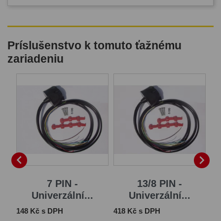
Príslušenstvo k tomuto ťažnému
zariadeniu
B


7 PIN -
13/8 PIN -
Univerzální...
Univerzální...
Cena
Cena
Ce
148 Kč s DPH
418 Kč s DPH
1 