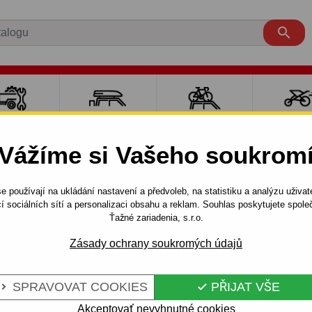

LY PRO
NOSIČE A
NOSIČE NA
SPORT
ÍVĚSNÉ
BOXY
JÍZDNÍ KOLA
DĚTM
Vážíme si Vašeho soukrom
OZÍKY
e používají na ukládání nastavení a předvoleb, na statistiku a analýzu uživat
3 dv.
1996 - 2001
Tažné zařízení pro Ford FIESTA - šroubo
í sociálních sítí a personalizaci obsahu a reklam. Souhlas poskytujete spo
Ťažné zariadenia, s.r.o.
Zásady ochrany soukromých údajů
ORD FIESTA -
Kód:
C 002 S
Tažné zařízení se šroubovým
SPRAVOVAT COOKIES
PŘIJAT VŠE


Ford Fiesta, 3/5 dv. 01.1996 
Akceptovať nevyhnutné cookies