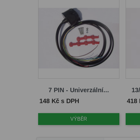
7 PIN - Univerzální...
13/
Cena
Cena
148 Kč s DPH
418
VÝBĚR