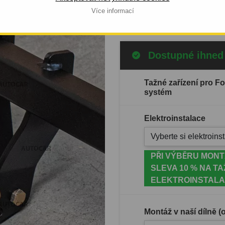
Celý popis produktu
Více informací
Dostupné ihned
Tažné zařízení pro F
systém
Elektroinstalace
Vyberte si elektroinst
PŘI VÝBĚRU MONT
SLEVA 10 % NA TA
ELEKTROINSTALA
Montáž v naší dílně 