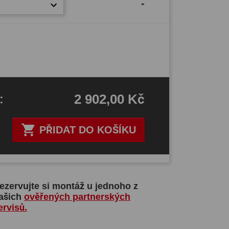
-
2 902,00 Kč
H
:

PŘIDAT DO KOŠÍKU
ezervujte si montáž u jednoho z
ašich
ověřených partnerských
ervisů.