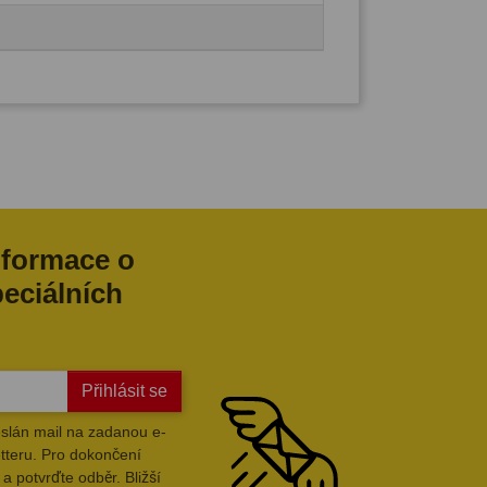
nformace o
peciálních
Přihlásit se
slán mail na zadanou e-
tteru. Pro dokončení
a potvrďte odběr. Bližší