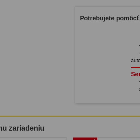
Potrebujete pomôcť
aut
Se
mu zariadeniu