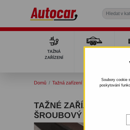
TAŽNÁ
PŘÍVĚSNÉ
DÍ
ZAŘÍZENÍ
VOZÍKY
PŘ
V
Soubory cookie s
Domů
Tažná zařízení
FORD
FIESTA
poskytování funkc
TAŽNÉ ZAŘÍZENÍ PRO F
ŠROUBOVÝ SYSTÉM