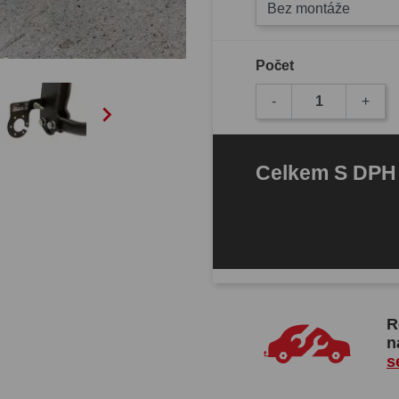
Bez montáže
Počet
-
+

Celkem
S DP
R
n
s