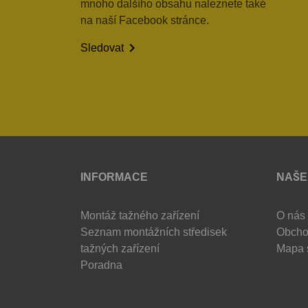
mnoho dalšího obsahu naleznete také
na naší Facebook stránce.

Sledovat
INFORMACE
NAŠE
Montáž tažného zařízení
O nás
Seznam montážních středisek
Obcho
tažných zařízení
Mapa 
Poradna