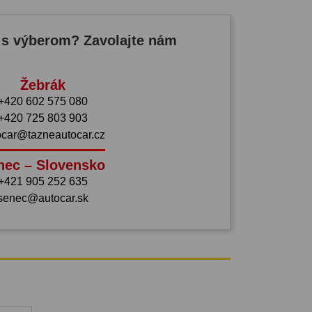
 s výberom? Zavolajte nám
Žebrák
+420 602 575 080
+420 725 803 903
ocar@tazneautocar.cz
nec – Slovensko
+421 905 252 635
senec@autocar.sk