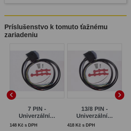
Príslušenstvo k tomuto ťažnému
zariadeniu
B


7 PIN -
13/8 PIN -
Univerzální...
Univerzální...
Cena
Cena
Ce
148 Kč s DPH
418 Kč s DPH
1 