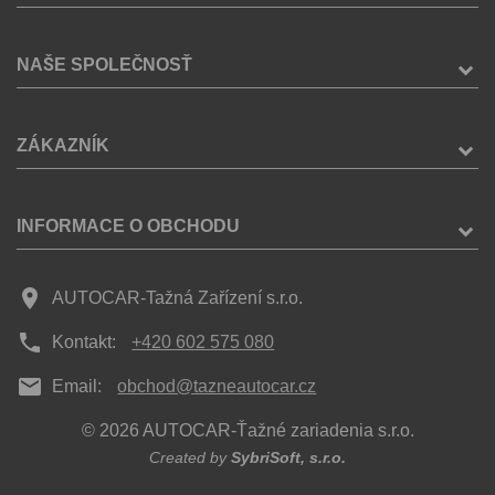
NAŠE SPOLEČNOSŤ
ZÁKAZNÍK
INFORMACE O OBCHODU
place
AUTOCAR-Tažná Zařízení s.r.o.
phone
Kontakt:
+420 602 575 080
mail
Email:
obchod@tazneautocar.cz
© 2026 AUTOCAR-Ťažné zariadenia s.r.o.
Created by
SybriSoft, s.r.o.