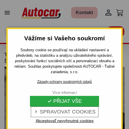


Kontakt

Vážíme si Vašeho soukromí
Soubory cookie se používají na ukládání nastavení a
TAŽNÉ ZAŘÍZENÍ PRO FORD ESCORT -
předvoleb, na statistiku a analýzu uživatelského správání,
ŠROUBOVÝ SYSTÉM
poskytování funkcí sociálních sítí a personalizaci obsahu a
reklam. Souhlas poskytujete společnosti AUTOCAR - Ťažné
zariadenia, s.r.o.
Zásady ochrany soukromých údajů
Více informací
PŘIJAT VŠE

SPRAVOVAT COOKIES

Akceptovať nevyhnutné cookies