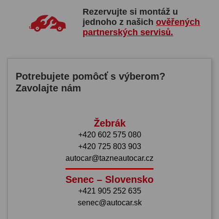
Rezervujte si montáž u
jednoho z našich
ověřených
partnerských servisů.
Potrebujete pomôcť s výberom?
Zavolajte nám
Žebrák
+420 602 575 080
+420 725 803 903
autocar@tazneautocar.cz
Senec – Slovensko
+421 905 252 635
senec@autocar.sk