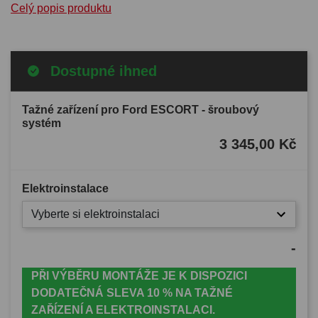
Celý popis produktu
Dostupné ihned
Tažné zařízení pro Ford ESCORT - šroubový
systém
3 345,00 Kč
Elektroinstalace
Vyberte si elektroinstalaci
-
PŘI VÝBĚRU MONTÁŽE JE K DISPOZICI
DODATEČNÁ SLEVA 10 % NA TAŽNÉ
ZAŘÍZENÍ A ELEKTROINSTALACI.