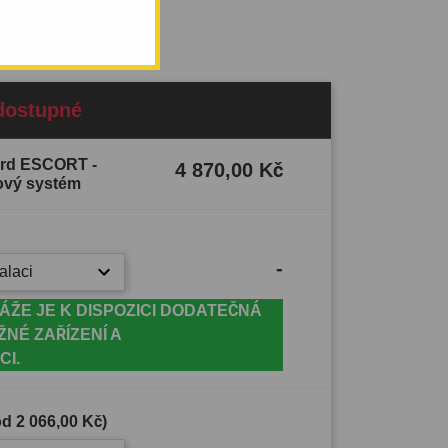
dostupné
Ford ESCORT -
4 870,00 Kč
ový systém
-
alaci
ÁŽE JE K DISPOZICI DODATEČNÁ
ŽNÉ ZAŘÍZENÍ A
CI.
(od
2 066,00 Kč
)