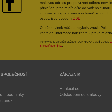
mailovou adresu pro potvrzení odběru newsle
přihlášení prosím přejděte do Vašeho e-mailu 
informace o zpracování a ochraně osobních 
osoby, jsou uvedeny
ZDE
Odběr novinek můžete kdykoliv zrušit. Pokud 
kontaktní informace naleznete v právním oz
Tento web je chráněn službou reCAPTCHA a platí Google
Z
Smluvní podmínky
.
 SPOLEČNOSŤ
ZÁKAZNÍK
Přihlásit se
dní podmínky
Odstoupení od smlouvy
stránok