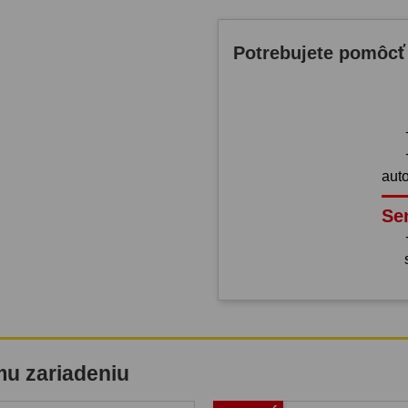
Potrebujete pomôcť
aut
Se
mu zariadeniu