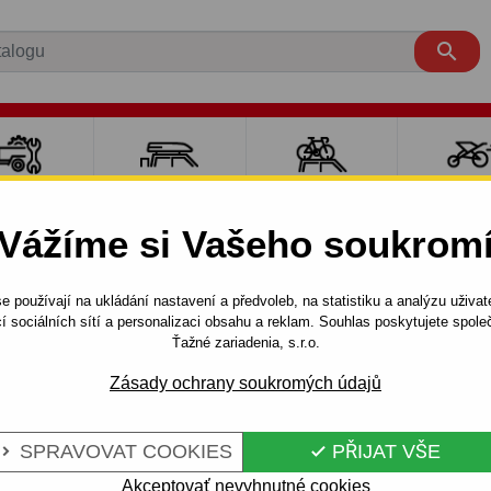

LY PRO
NOSIČE A
NOSIČE NA
SPORT
ÍVĚSNÉ
BOXY
JÍZDNÍ KOLA
DĚTM
Vážíme si Vašeho soukrom
OZÍKY
e používají na ukládání nastavení a předvoleb, na statistiku a analýzu uživat
Combi
1990 - 2001
Tažné zařízení pro Ford ESCORT - o
í sociálních sítí a personalizaci obsahu a reklam. Souhlas poskytujete spo
Ťažné zariadenia, s.r.o.
Zásady ochrany soukromých údajů
 FORD ESCORT
Kód:
C 22 Au
NETOVÝ
Tažné zařízení s odnímateln
SPRAVOVAT COOKIES
PŘIJAT VŠE


Ford Escort, Turnier (kombi).
Akceptovať nevyhnutné cookies