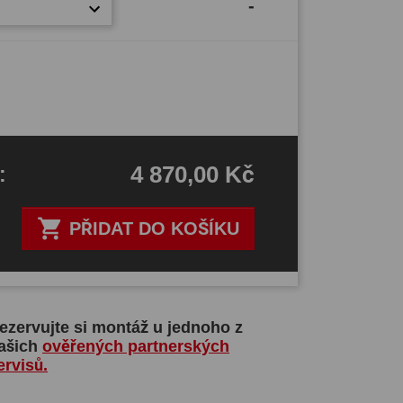
-
4 870,00 Kč
H
:

PŘIDAT DO KOŠÍKU
ezervujte si montáž u jednoho z
ašich
ověřených partnerských
ervisů.