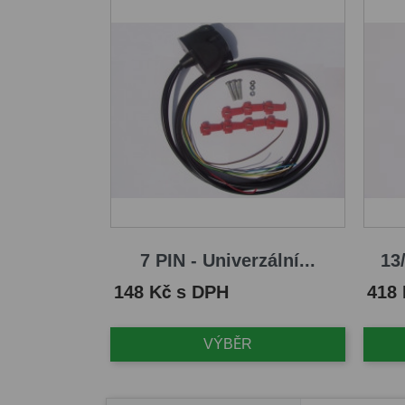
7 PIN - Univerzální...
13/
Cena
Cena
148 Kč s DPH
418
VÝBĚR