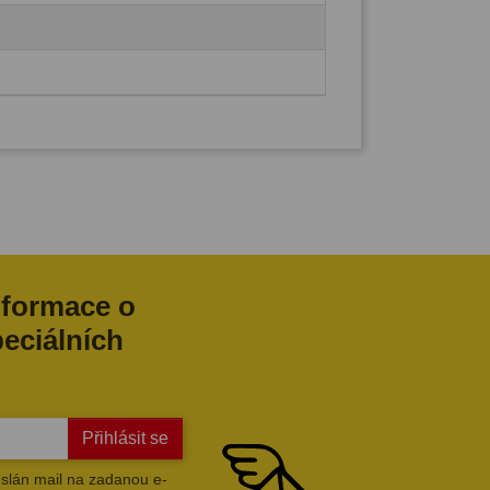
nformace o
peciálních
Přihlásit se
slán mail na zadanou e-