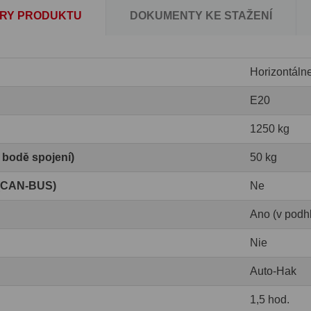
RY PRODUKTU
DOKUMENTY KE STAŽENÍ
Horizontáln
E20
1250 kg
v bodě spojení)
50 kg
 (CAN-BUS)
Ne
Ano (v podh
Nie
Auto-Hak
1,5 hod.