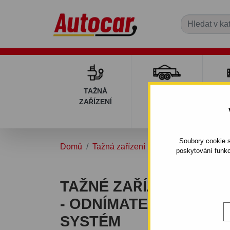
TAŽNÁ
PŘÍVĚSNÉ
DÍ
ZAŘÍZENÍ
VOZÍKY
PŘ
V
Soubory cookie s
Domů
Tažná zařízení
FORD
ESCORT
poskytování funkc
TAŽNÉ ZAŘÍZENÍ PRO
- ODNÍMATELNÝ BAJO
SYSTÉM