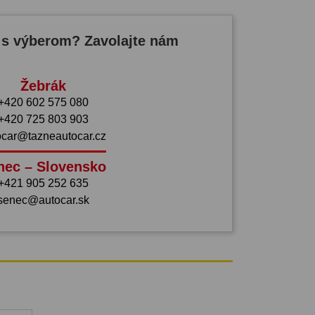
 s výberom? Zavolajte nám
Žebrák
+420 602 575 080
+420 725 803 903
ocar@tazneautocar.cz
nec – Slovensko
+421 905 252 635
senec@autocar.sk