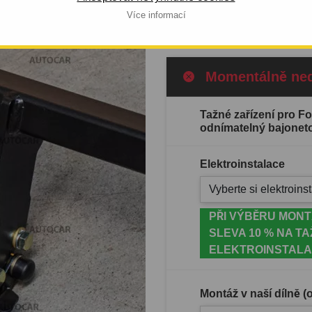
Celý popis produktu
Více informací
Momentálně ne
Tažné zařízení pro 
odnímatelný bajonet
Elektroinstalace
Vyberte si elektroinst
PŘI VÝBĚRU MONT
SLEVA 10 % NA TA
ELEKTROINSTALA
Montáž v naší dílně 