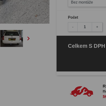
Bez montáže
Počet
-
+

Celkem
S DP
R
n
s