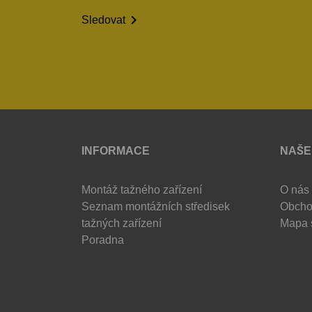

Sledovat
INFORMACE
NAŠE
Montáž tažného zařízení
O nás
Seznam montážních středisek
Obcho
tažných zařízení
Mapa 
Poradna