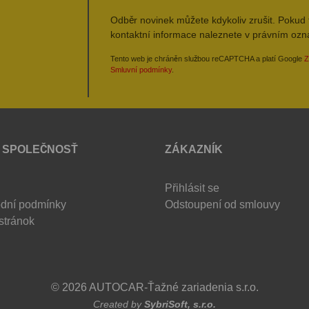
Odběr novinek můžete kdykoliv zrušit. Pokud 
kontaktní informace naleznete v právním oz
Tento web je chráněn službou reCAPTCHA a platí Google
Z
Smluvní podmínky
.
 SPOLEČNOSŤ
ZÁKAZNÍK
Přihlásit se
dní podmínky
Odstoupení od smlouvy
stránok
© 2026 AUTOCAR-Ťažné zariadenia s.r.o.
Created by
SybriSoft, s.r.o.