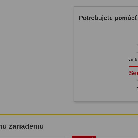
Potrebujete pomôcť
aut
Se
mu zariadeniu