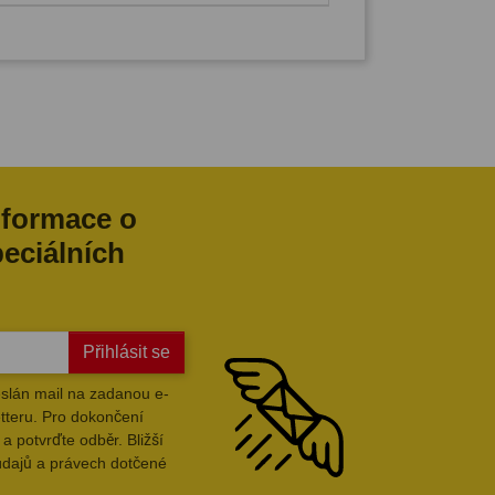
nformace o
peciálních
Přihlásit se
slán mail na zadanou e-
tteru. Pro dokončení
a potvrďte odběr. Bližší
údajů a právech dotčené