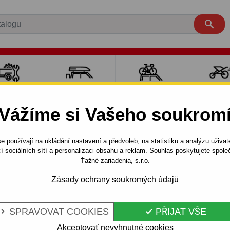

LY PRO
NOSIČE A
NOSIČE NA
SPORT
ÍVĚSNÉ
BOXY
JÍZDNÍ KOLA
DĚTM
Vážíme si Vašeho soukrom
OZÍKY
e používají na ukládání nastavení a předvoleb, na statistiku a analýzu uživat
3 dv.
1986 - 1990
Tažné zařízení pro Ford ESCORT - šro
í sociálních sítí a personalizaci obsahu a reklam. Souhlas poskytujete spo
Ťažné zariadenia, s.r.o.
Zásady ochrany soukromých údajů
 FORD ESCORT
Kód:
C 007 S
Tažné zařízení se šroubovým
SPRAVOVAT COOKIES
PŘIJAT VŠE


Ford Escort, 3/5 dv. 01.1986 
Akceptovať nevyhnutné cookies