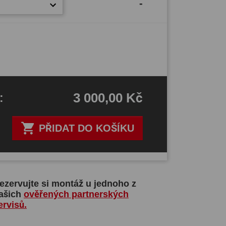
-
3 000,00 Kč
H
:

PŘIDAT DO KOŠÍKU
ezervujte si montáž u jednoho z
ašich
ověřených partnerských
ervisů.