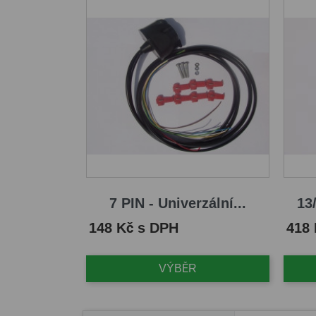
7 PIN - Univerzální...
13/
Cena
Cena
148 Kč s DPH
418
VÝBĚR