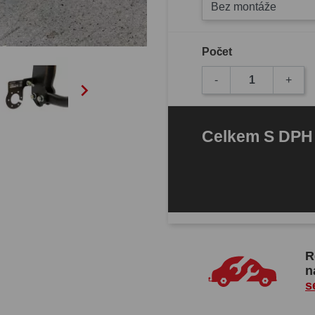
Bez montáže
Počet
-
+

Celkem
S DP
R
n
s