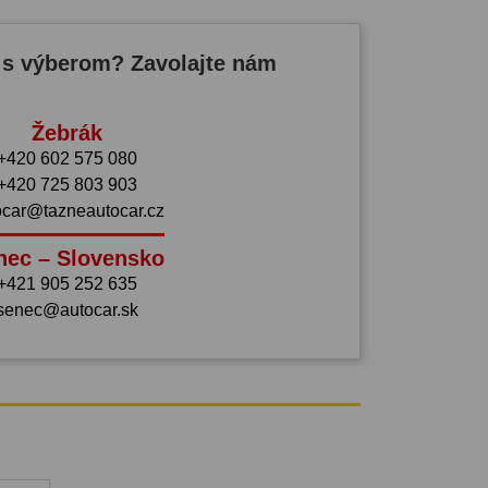
 s výberom? Zavolajte nám
Žebrák
+420 602 575 080
+420 725 803 903
ocar@tazneautocar.cz
nec – Slovensko
+421 905 252 635
senec@autocar.sk