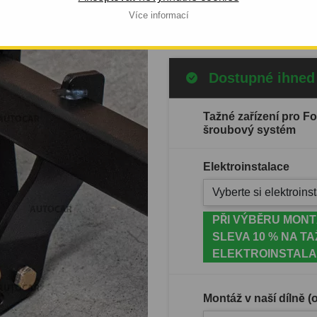
Celý popis produktu
Více informací
Dostupné ihned
Tažné zařízení pro 
šroubový systém
Elektroinstalace
Vyberte si elektroinst
PŘI VÝBĚRU MONT
SLEVA 10 % NA TA
ELEKTROINSTALA
Montáž v naší dílně 