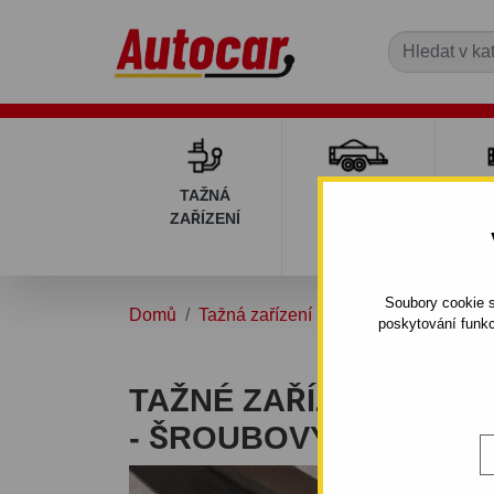
TAŽNÁ
PŘÍVĚSNÉ
DÍ
ZAŘÍZENÍ
VOZÍKY
PŘ
V
Soubory cookie s
Domů
Tažná zařízení
FORD
ESCORT
poskytování funkc
TAŽNÉ ZAŘÍZENÍ PRO
- ŠROUBOVÝ SYSTÉM