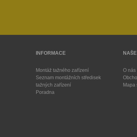
INFORMACE
NAŠE
Montáž tažného zařízení
O nás
Seznam montážních středisek
Obcho
tažných zařízení
Mapa 
Poradna