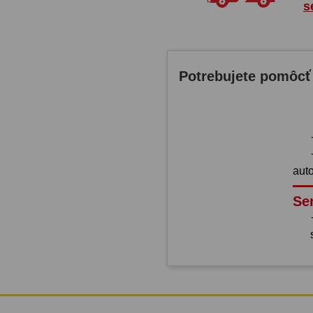
s
Potrebujete pomôcť
aut
Se