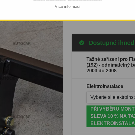
 OD 2003 DO
2008.
Více informací
Celý popis produktu
Dostupné ihned
Tažné zařízení pro Fi
(192) - odnímatelný 
2003 do 2008
Elektroinstalace
Vyberte si elektroinst
PŘI VÝBĚRU MONT
SLEVA 10 % NA TA
ELEKTROINSTALA