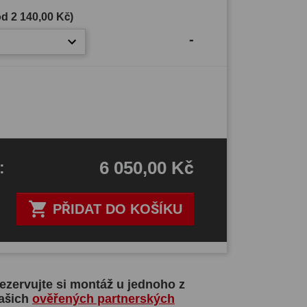
(od
2 140,00 Kč
)
-
6 050,00 Kč
H
:

PŘIDAT DO KOŠÍKU
ezervujte si montáž u jednoho z
ašich
ověřených partnerských