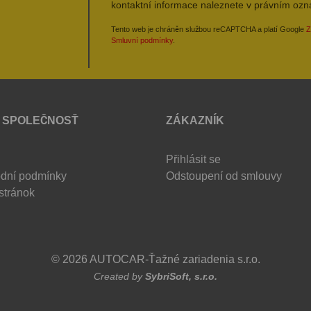
kontaktní informace naleznete v právním oz
Tento web je chráněn službou reCAPTCHA a platí Google
Z
Smluvní podmínky
.
 SPOLEČNOSŤ
ZÁKAZNÍK
Přihlásit se
dní podmínky
Odstoupení od smlouvy
stránok
© 2026 AUTOCAR-Ťažné zariadenia s.r.o.
Created by
SybriSoft, s.r.o.