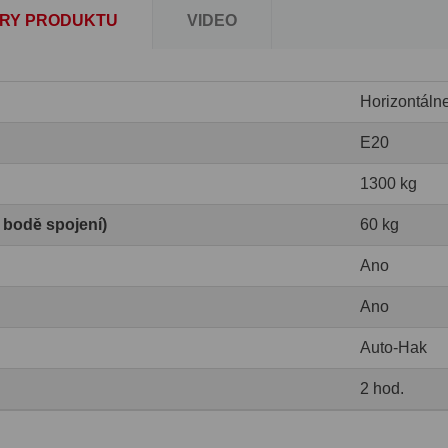
RY PRODUKTU
VIDEO
Horizontáln
E20
1300 kg
v bodě spojení)
60 kg
Ano
Ano
Auto-Hak
2 hod.