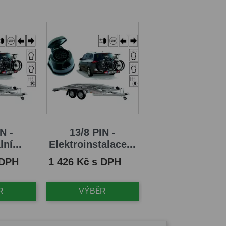
N -
13/8 PIN -
ní...
Elektroinstalace...
Cena
 DPH
1 426 Kč s DPH
R
VÝBĚR