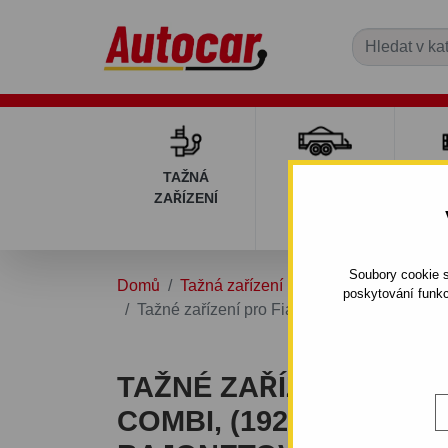
TAŽNÁ
PŘÍVĚSNÉ
DÍ
ZAŘÍZENÍ
VOZÍKY
PŘ
V
Soubory cookie s
Domů
Tažná zařízení
FIAT
STILO
Mul
poskytování funkc
Tažné zařízení pro Fiat STILO - Combi, (19
TAŽNÉ ZAŘÍZENÍ PRO F
COMBI, (192) - ODNÍM