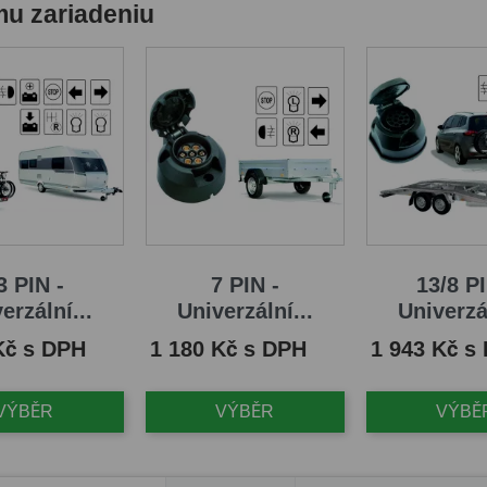
mu zariadeniu
3 PIN -
7 PIN -
13/8 PI
erzální...
Univerzální...
Univerzál
Cena
Cena
Kč s DPH
1 180 Kč s DPH
1 943 Kč s
VÝBĚR
VÝBĚR
VÝBĚ