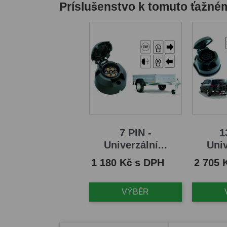
Príslušenstvo k tomuto ťažné
7 PIN -
1
Univerzální...
Univ
Cena
Cena
1 180 Kč s DPH
2 705 
VÝBĚR