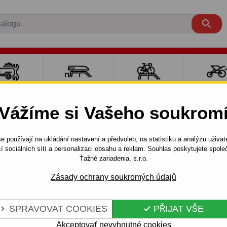

LY PRO
NOSIČE A
NOSIČE NA
SPORT
ÍVĚSNÉ
BOXY
JÍZDNÍ KOLA
DĚTM
Vážíme si Vašeho soukrom
OZÍKY
e používají na ukládání nastavení a předvoleb, na statistiku a analýzu uživat
ti Wagon
2003 - 2008
í sociálních sítí a personalizaci obsahu a reklam. Souhlas poskytujete spo
2) - odnímatelný bajonetový systém - od 2003 do 2008
Ťažné zariadenia, s.r.o.
Zásady ochrany soukromých údajů
IAT STILO -
Kód:
R 33 Au
SPRAVOVAT COOKIES
PŘIJAT VŠE


ATELNÝ
Tažné zařízení s odnímateln
typ: STILO, typ karoserie: Co
Akceptovať nevyhnutné cookies