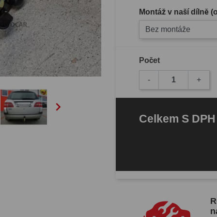
Montáž v naší dílně 
Bez montáže
Počet
-
+

Celkem
S DP
R
n