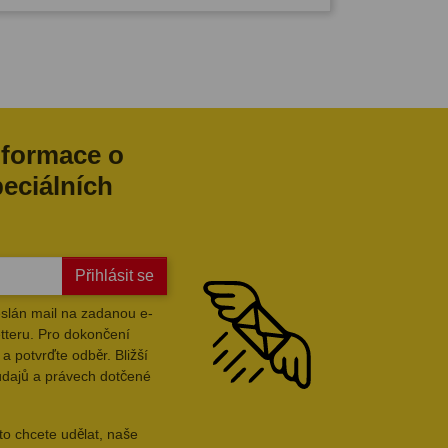
nformace o
peciálních
Přihlásit se
slán mail na zadanou e-
tteru. Pro dokončení
a potvrďte odběr. Bližší
údajů a právech dotčené
to chcete udělat, naše