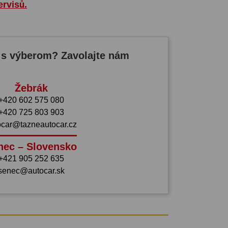
ervisů.
 s výberom? Zavolajte nám
Žebrák
+420 602 575 080
+420 725 803 903
ocar@tazneautocar.cz
nec – Slovensko
+421 905 252 635
senec@autocar.sk