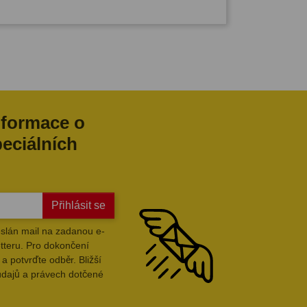
nformace o
peciálních
Přihlásit se
slán mail na zadanou e-
tteru. Pro dokončení
a potvrďte odběr. Bližší
údajů a právech dotčené