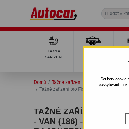
TAŽNÁ
PŘÍVĚSNÉ
DÍ
ZAŘÍZENÍ
VOZÍKY
PŘ
V
Soubory cookie s
Domů
Tažná zařízení
FIAT
MULTIPLA
poskytování funkc
Tažné zařízení pro Fiat MULTIPLA - VAN (1
TAŽNÉ ZAŘÍZENÍ PRO F
- VAN (186) - ODNÍMAT