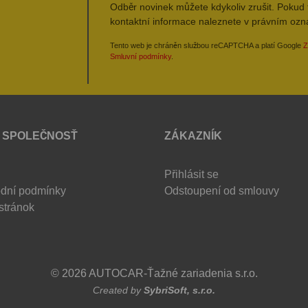
Odběr novinek můžete kdykoliv zrušit. Pokud 
kontaktní informace naleznete v právním oz
Tento web je chráněn službou reCAPTCHA a platí Google
Z
Smluvní podmínky
.
 SPOLEČNOSŤ
ZÁKAZNÍK
Přihlásit se
dní podmínky
Odstoupení od smlouvy
stránok
© 2026 AUTOCAR-Ťažné zariadenia s.r.o.
Created by
SybriSoft, s.r.o.