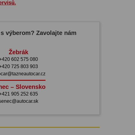
ervisů.
 s výberom? Zavolajte nám
Žebrák
+420 602 575 080
+420 725 803 903
ocar@tazneautocar.cz
nec – Slovensko
+421 905 252 635
senec@autocar.sk