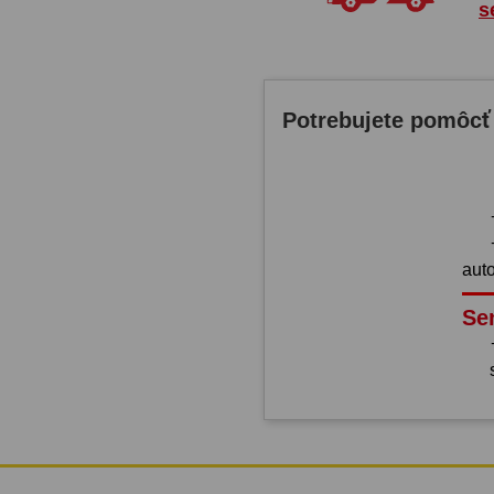
s
Potrebujete pomôcť
aut
Se