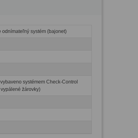
e odnímateľný systém (bajonet)
lo vybaveno systémem Check-Control
 vypálené žárovky)