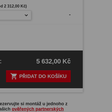
(od
2 312,00 Kč
)
-
5 632,00 Kč
H
:

PŘIDAT DO KOŠÍKU
ezervujte si montáž u jednoho z
ašich
ověřených partnerských