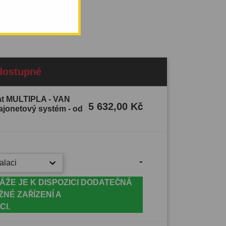
dostupné
iat MULTIPLA - VAN
5 632,00 Kč
bajonetový systém - od
-
alaci
ÁŽE JE K DISPOZICI DODATEČNÁ
ŽNÉ ZAŘÍZENÍ A
CI.