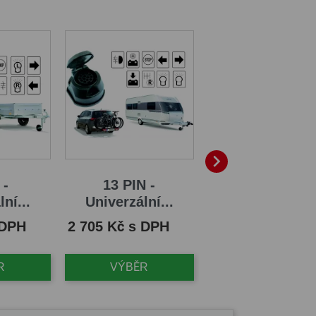

 -
13 PIN -
13/8 PIN -
ní...
Univerzální...
Univerzální..
Cena
Cena
 DPH
2 705 Kč s DPH
1 943 Kč s DPH
R
VÝBĚR
VÝBĚR