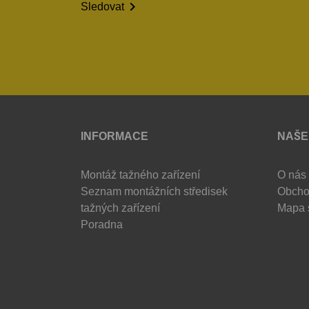

Sledovat
INFORMACE
NAŠE
Montáž tažného zařízení
O nás
Seznam montážních středisek
Obcho
tažných zařízení
Mapa 
Poradna