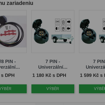
mu zariadeniu
/8 PIN -
7 PIN -
7 PIN
erzální...
Univerzální...
Univerzál
Cena
Cena
 s DPH
1 180 Kč s DPH
1 599 Kč s
VÝBĚR
VÝBĚR
VÝBĚ