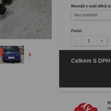
Montáž v naší dílně 
Bez montáže
Počet
-
+

Celkem
S DP
R
n