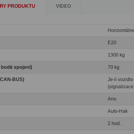
RY PRODUKTU
VIDEO
Horizontáln
E20
1300 kg
v bodě spojení)
70 kg
 (CAN-BUS)
Je-li vozid
(signalizace
Ano
Auto-Hak
2 hod.