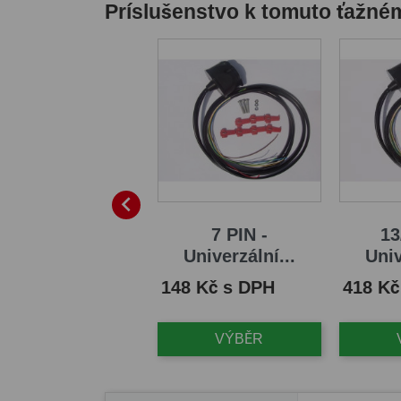
Príslušenstvo k tomuto ťažné

13/8 PIN -
7 PIN -
13
ektroinstalace...
Univerzální...
Univ
na
Cena
Cena
426 Kč s DPH
148 Kč s DPH
418 Kč
VÝBĚR
VÝBĚR