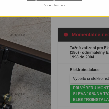
 OD 1998 DO
do 2004.
Více informací
Celý popis produktu
Momentálně ne
Tažné zařízení pro F
(186) - odnímatelný 
1998 do 2004
Elektroinstalace
Vyberte si elektroinst
PŘI VÝBĚRU MONT
SLEVA 10 % NA TA
ELEKTROINSTALA