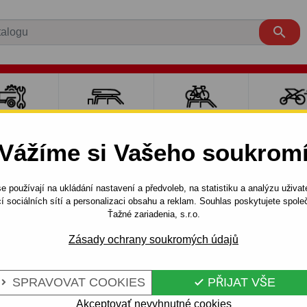

LY PRO
NOSIČE A
NOSIČE NA
SPORT
ÍVĚSNÉ
BOXY
JÍZDNÍ KOLA
DĚTM
Vážíme si Vašeho soukrom
OZÍKY
e používají na ukládání nastavení a předvoleb, na statistiku a analýzu uživat
VAN
1998 - 2004
í sociálních sítí a personalizaci obsahu a reklam. Souhlas poskytujete spo
86) - odnímatelný bajonetový systém - od 1998 do 2004
Ťažné zariadenia, s.r.o.
Zásady ochrany soukromých údajů
IAT MULTIPLA
Kód:
R 26 Au
SPRAVOVAT COOKIES
PŘIJAT VŠE


ELNÝ
Tažné zařízení s odnímateln
typ: MULTIPLA, typ karoserie
Akceptovať nevyhnutné cookies