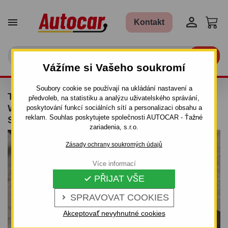


Kontakt

Vážíme si Vašeho soukromí
Soubory cookie se používají na ukládání nastavení a
TAŽNÉ ZAŘÍZENÍ PRO FIAT MAREA -
předvoleb, na statistiku a analýzu uživatelského správání,
WEEKEND - COMBI, (185) - ŠROUBOVÝ
poskytování funkcí sociálních sítí a personalizaci obsahu a
reklam. Souhlas poskytujete společnosti AUTOCAR - Ťažné
SYSTÉM - OD 1996 DO 2002
zariadenia, s.r.o.
Zásady ochrany soukromých údajů
Více informací
PŘIJAT VŠE

SPRAVOVAT COOKIES

Akceptovať nevyhnutné cookies