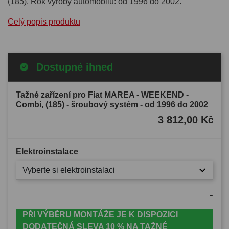
(185). Rok výroby automobilu: od 1996 do 2002.
Celý popis produktu
Dostupné ihned
Tažné zařízení pro Fiat MAREA - WEEKEND -
Combi, (185) - šroubový systém - od 1996 do 2002
3 812,00 Kč
Elektroinstalace
Vyberte si elektroinstalaci
-
PŘI VÝBĚRU MONTÁŽE JE K DISPOZICI
DODATEČNÁ SLEVA 10 % NA TAŽNÉ