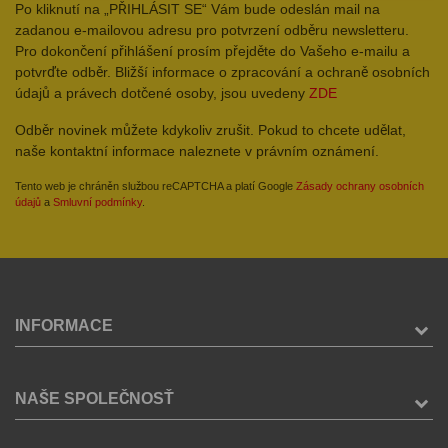
Po kliknutí na „PŘIHLÁSIT SE“ Vám bude odeslán mail na
zadanou e-mailovou adresu pro potvrzení odběru newsletteru.
Pro dokončení přihlášení prosím přejděte do Vašeho e-mailu a
potvrďte odběr. Bližší informace o zpracování a ochraně osobních
údajů a právech dotčené osoby, jsou uvedeny
ZDE
Odběr novinek můžete kdykoliv zrušit. Pokud to chcete udělat,
naše kontaktní informace naleznete v právním oznámení.
Tento web je chráněn službou reCAPTCHA a platí Google
Zásady ochrany osobních
údajů
a
Smluvní podmínky
.
INFORMACE
NAŠE SPOLEČNOSŤ