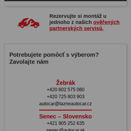
Rezervujte si montáž u
jednoho z našich
ověřených
partnerských servisů.
Potrebujete pomôcť s výberom?
Zavolajte nám
Žebrák
+420 602 575 080
+420 725 803 903
autocar@tazneautocar.cz
Senec – Slovensko
+421 905 252 635
senec@autocar.sk