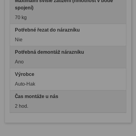
Maximální svislé zatížení (hmotnost v bodě
spojení)
70 kg
Potřebné řezat do nárazníku
Nie
Potřebná demontáž nárazníku
Ano
Výrobce
Auto-Hak
Čas montáže u nás
2 hod.