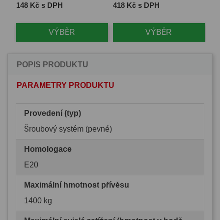
Cena
Cena
Ce
148 Kč s DPH
418 Kč s DPH
1 
VÝBĚR
VÝBĚR
POPIS PRODUKTU
PARAMETRY PRODUKTU
Provedení (typ)
Šroubový systém (pevné)
Homologace
E20
Maximální hmotnost přívěsu
1400 kg