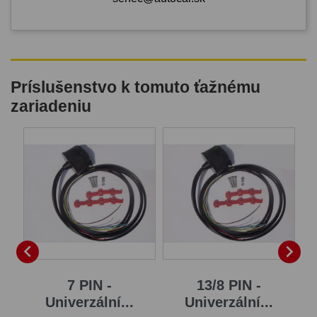
Príslušenstvo k tomuto ťažnému
zariadeniu
B


7 PIN -
13/8 PIN -
Univerzální...
Univerzální...