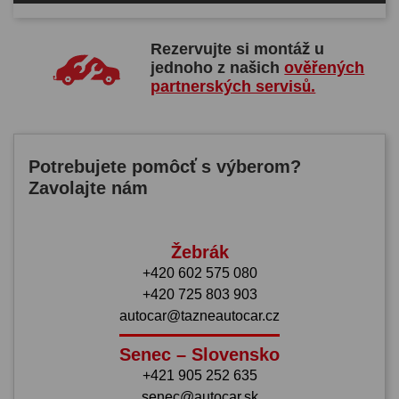
Rezervujte si montáž u
jednoho z našich
ověřených
partnerských servisů.
Potrebujete pomôcť s výberom?
Zavolajte nám
Žebrák
+420 602 575 080
+420 725 803 903
autocar@tazneautocar.cz
Senec – Slovensko
+421 905 252 635
senec@autocar.sk