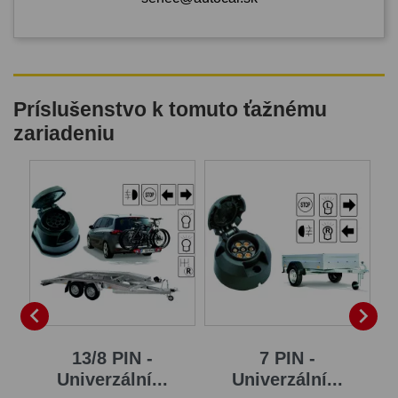
Príslušenstvo k tomuto ťažnému
zariadeniu


13/8 PIN -
7 PIN -
..
Univerzální...
Univerzální...