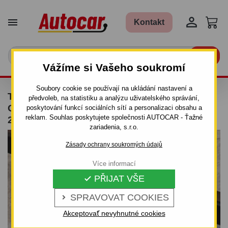


Kontakt

Vážíme si Vašeho soukromí
Soubory cookie se používají na ukládání nastavení a
TAŽNÉ ZAŘÍZENÍ PRO FIAT LINEA -
předvoleb, na statistiku a analýzu uživatelského správání,
ODNÍMATELNÝ BAJONETOVÝ SYSTÉM - OD
poskytování funkcí sociálních sítí a personalizaci obsahu a
reklam. Souhlas poskytujete společnosti AUTOCAR - Ťažné
2007
zariadenia, s.r.o.
Zásady ochrany soukromých údajů
Více informací
PŘIJAT VŠE

SPRAVOVAT COOKIES

Akceptovať nevyhnutné cookies