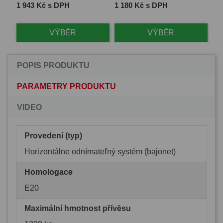
Cena
Cena
Ce
1 943 Kč s DPH
1 180 Kč s DPH
1 
VÝBĚR
VÝBĚR
POPIS PRODUKTU
PARAMETRY PRODUKTU
VIDEO
Provedení (typ)
Horizontálne odnímateľný systém (bajonet)
Homologace
E20
Maximální hmotnost přívěsu