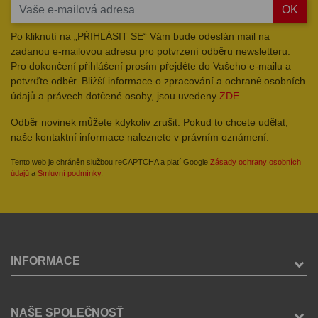
OK
Po kliknutí na „PŘIHLÁSIT SE“ Vám bude odeslán mail na
zadanou e-mailovou adresu pro potvrzení odběru newsletteru.
Pro dokončení přihlášení prosím přejděte do Vašeho e-mailu a
potvrďte odběr. Bližší informace o zpracování a ochraně osobních
údajů a právech dotčené osoby, jsou uvedeny
ZDE
Odběr novinek můžete kdykoliv zrušit. Pokud to chcete udělat,
naše kontaktní informace naleznete v právním oznámení.
Tento web je chráněn službou reCAPTCHA a platí Google
Zásady ochrany osobních
údajů
a
Smluvní podmínky
.
INFORMACE
NAŠE SPOLEČNOSŤ