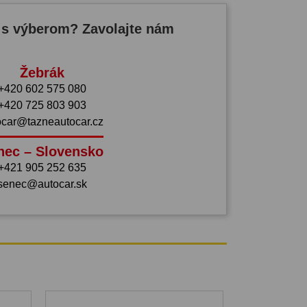
 s výberom? Zavolajte nám
Žebrák
+420 602 575 080
+420 725 803 903
ocar@tazneautocar.cz
nec – Slovensko
+421 905 252 635
senec@autocar.sk