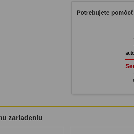
Potrebujete pomôcť
aut
Se
mu zariadeniu