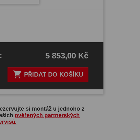
5 853,00 Kč
H
:

PŘIDAT DO KOŠÍKU
ezervujte si montáž u jednoho z
ašich
ověřených partnerských
ervisů.