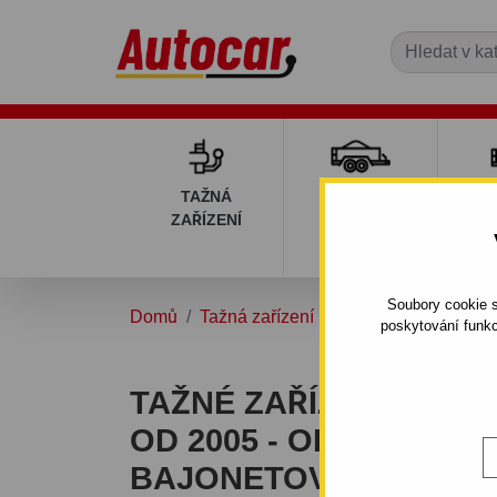
TAŽNÁ
PŘÍVĚSNÉ
DÍ
ZAŘÍZENÍ
VOZÍKY
PŘ
V
Soubory cookie s
Domů
Tažná zařízení
FIAT
CROMA
poskytování funkc
TAŽNÉ ZAŘÍZENÍ PRO F
OD 2005 - ODNÍMATEL
BAJONETOVÝ SYSTÉM