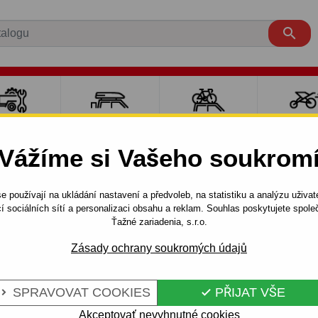

LY PRO
NOSIČE A
NOSIČE NA
SPORT
ÍVĚSNÉ
BOXY
JÍZDNÍ KOLA
DĚTM
Vážíme si Vašeho soukrom
OZÍKY
e používají na ukládání nastavení a předvoleb, na statistiku a analýzu uživat
SW
2005 -
Tažné zařízení pro Fiat CROMA - od 2005 - odní
í sociálních sítí a personalizaci obsahu a reklam. Souhlas poskytujete spo
Ťažné zariadenia, s.r.o.
Zásady ochrany soukromých údajů
IAT CROMA -
Kód:
R 47 Au
NÝ
Tažné zařízení s odnímateln
SPRAVOVAT COOKIES
PŘIJAT VŠE


typ: CROMA, typ karoserie: -
Akceptovať nevyhnutné cookies