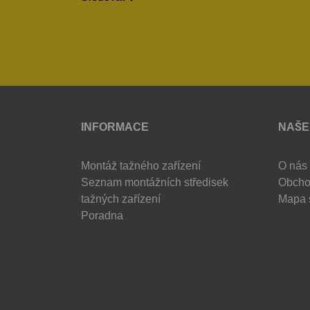
INFORMACE
NAŠE
Montáž tažného zařízení
O nás
Seznam montážních středisek
Obcho
tažných zařízení
Mapa 
Poradna