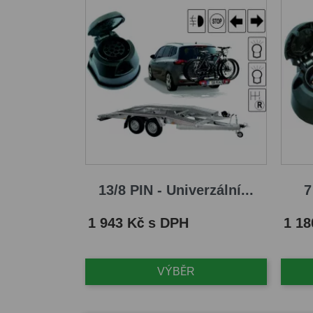
13/8 PIN - Univerzální...
7
Cena
Cena
1 943 Kč s DPH
1 18
VÝBĚR