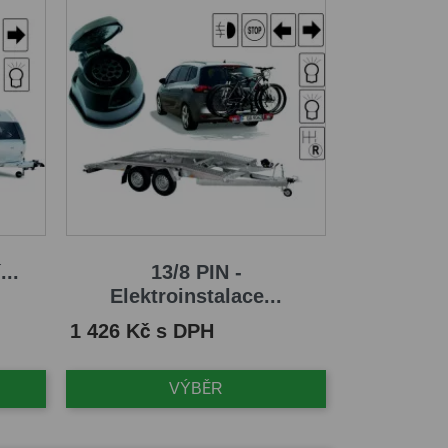
...
13/8 PIN -
Elektroinstalace...
Cena
1 426 Kč s DPH
VÝBĚR