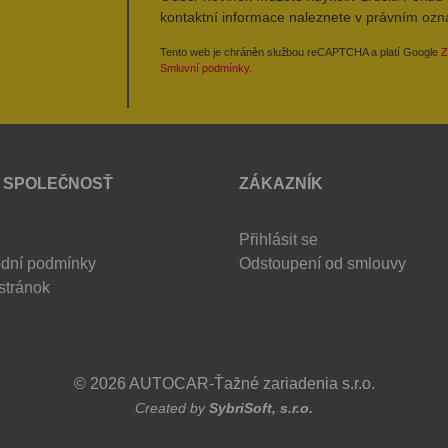
kontaktní informace naleznete v právním oz
Tento web je chráněn službou reCAPTCHA a platí Google
Z
Smluvní podmínky
.
 SPOLEČNOSŤ
ZÁKAZNÍK
Přihlásit se
dní podmínky
Odstoupení od smlouvy
stránok
© 2026 AUTOCAR-Ťažné zariadenia s.r.o.
Created by
SybriSoft, s.r.o.