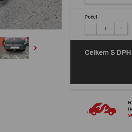
Počet
-
+

Celkem
S DP
R
n
s