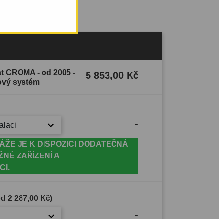
iat CROMA - od 2005 -
5 853,00 Kč
ový systém
-
alaci
ÁŽE JE K DISPOZICI DODATEČNÁ
ŽNÉ ZAŘÍZENÍ A
CI.
(od
2 287,00 Kč
)
-