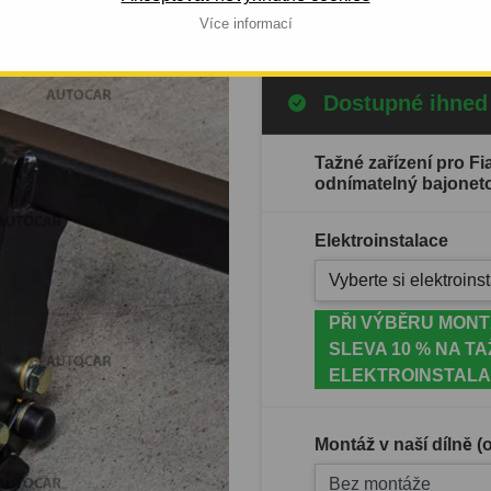
Celý popis produktu
Více informací
Dostupné ihned
Tažné zařízení pro F
odnímatelný bajonet
Elektroinstalace
Vyberte si elektroinst
PŘI VÝBĚRU MONT
SLEVA 10 % NA TA
ELEKTROINSTALA
Montáž v naší dílně 
Bez montáže