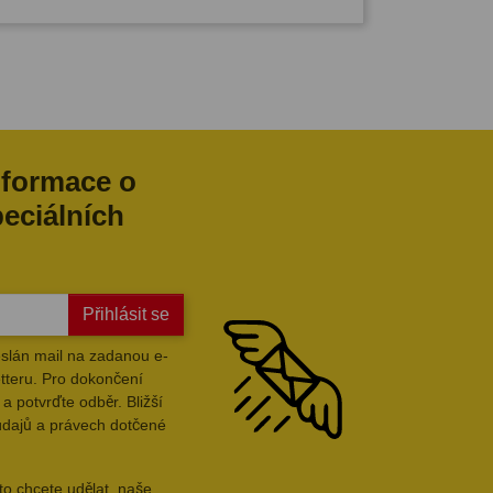
nformace o
peciálních
Přihlásit se
slán mail na zadanou e-
tteru. Pro dokončení
a potvrďte odběr. Bližší
údajů a právech dotčené
to chcete udělat, naše