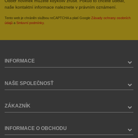
Odběr novinek můžete kdykoliv zrušit. Pokud to chcete udělat,
naše kontaktní informace naleznete v právním oznámení.
Tento web je chráněn službou reCAPTCHA a platí Google
Zásady ochrany osobních
údajů
a
Smluvní podmínky
.
INFORMACE
NAŠE SPOLEČNOSŤ
ZÁKAZNÍK
INFORMACE O OBCHODU