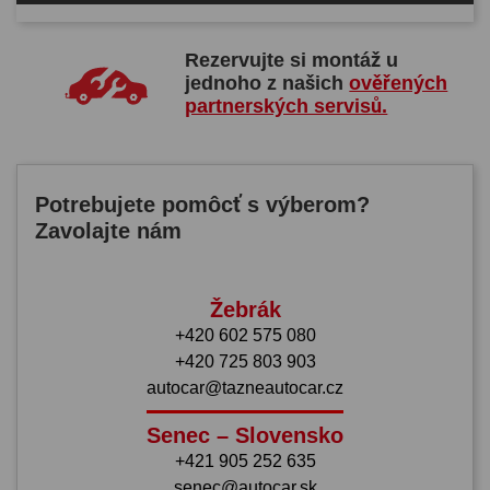
Rezervujte si montáž u
jednoho z našich
ověřených
partnerských servisů.
Potrebujete pomôcť s výberom?
Zavolajte nám
Žebrák
+420 602 575 080
+420 725 803 903
autocar@tazneautocar.cz
Senec – Slovensko
+421 905 252 635
senec@autocar.sk