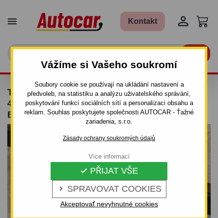


Kontakt

Vážíme si Vašeho soukromí
Soubory cookie se používají na ukládání nastavení a
TAŽNÉ ZAŘÍZENÍ PRO DAEWOO LANOS -
předvoleb, na statistiku a analýzu uživatelského správání,
4DV. - OD 1997 DO 2003 - ODNÍMATELNÝ
poskytování funkcí sociálních sítí a personalizaci obsahu a
reklam. Souhlas poskytujete společnosti AUTOCAR - Ťažné
BAJONETOVÝ SYSTÉM
zariadenia, s.r.o.
Zásady ochrany soukromých údajů
Více informací
PŘIJAT VŠE

SPRAVOVAT COOKIES

Akceptovať nevyhnutné cookies