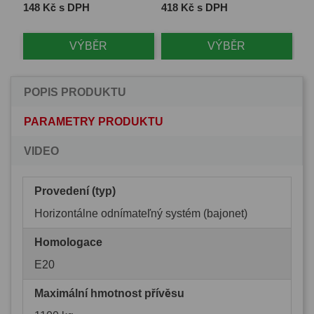
Cena
Cena
Ce
148 Kč s DPH
418 Kč s DPH
1 
VÝBĚR
VÝBĚR
POPIS PRODUKTU
PARAMETRY PRODUKTU
VIDEO
Provedení (typ)
Horizontálne odnímateľný systém (bajonet)
Homologace
E20
Maximální hmotnost přívěsu