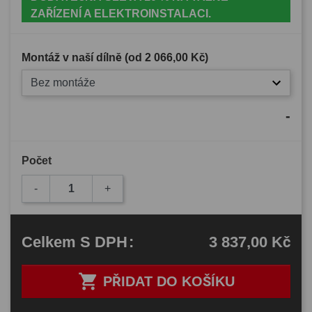
ZAŘÍZENÍ A ELEKTROINSTALACI.
Montáž v naší dílně (od
2 066,00 Kč
)
Bez montáže
-
Počet
-
+
3 837,00 Kč
Celkem
S DPH
:

PŘIDAT DO KOŠÍKU