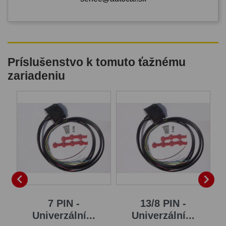
Príslušenstvo k tomuto ťažnému
zariadeniu
B


7 PIN -
13/8 PIN -
Univerzální...
Univerzální...