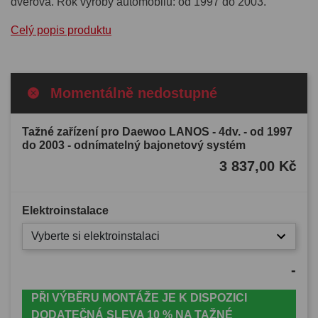
dvéřová. Rok výroby automobilu: od 1997 do 2003.
Celý popis produktu
Momentálně nedostupné
Tažné zařízení pro Daewoo LANOS - 4dv. - od 1997
do 2003 - odnímatelný bajonetový systém
3 837,00 Kč
Elektroinstalace
Vyberte si elektroinstalaci
-
PŘI VÝBĚRU MONTÁŽE JE K DISPOZICI
DODATEČNÁ SLEVA 10 % NA TAŽNÉ