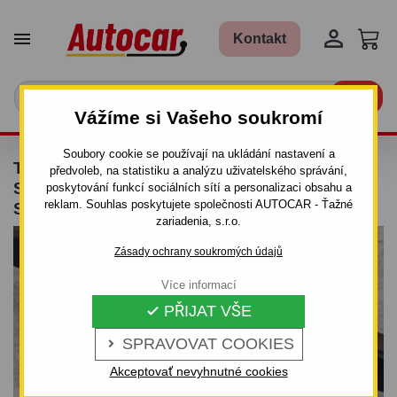


Kontakt

Vážíme si Vašeho soukromí
Soubory cookie se používají na ukládání nastavení a
TAŽNÉ ZAŘÍZENÍ PRO DACIA SANDERO -
předvoleb, na statistiku a analýzu uživatelského správání,
STEPWAY - ODNÍMATELNÝ BAJONETOVÝ
poskytování funkcí sociálních sítí a personalizaci obsahu a
reklam. Souhlas poskytujete společnosti AUTOCAR - Ťažné
SYSTÉM
zariadenia, s.r.o.
Zásady ochrany soukromých údajů
Více informací
PŘIJAT VŠE

SPRAVOVAT COOKIES

Akceptovať nevyhnutné cookies