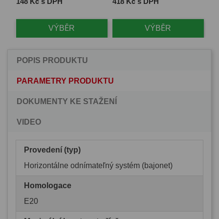
Cena
Cena
Ce
148 Kč s DPH
418 Kč s DPH
1 
VÝBĚR
VÝBĚR
POPIS PRODUKTU
PARAMETRY PRODUKTU
DOKUMENTY KE STAŽENÍ
VIDEO
Provedení (typ)
Horizontálne odnímateľný systém (bajonet)
Homologace
E20