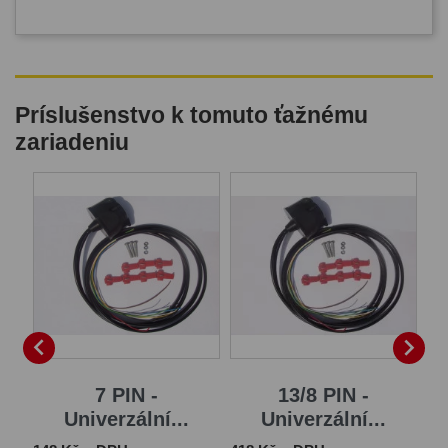
Príslušenstvo k tomuto ťažnému
zariadeniu
B


7 PIN -
13/8 PIN -
Univerzální...
Univerzální...