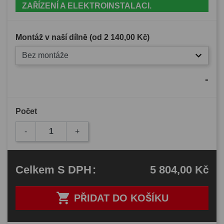
ZAŘÍZENÍ A ELEKTROINSTALACI.
Montáž v naší dílně (od
2 140,00 Kč
)
Bez montáže
-
Počet
-
+
5 804,00 Kč
Celkem
S DPH
:

PŘIDAT DO KOŠÍKU