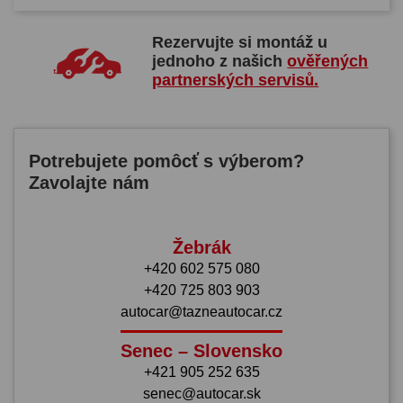
Rezervujte si montáž u
jednoho z našich
ověřených
partnerských servisů.
Potrebujete pomôcť s výberom?
Zavolajte nám
Žebrák
+420 602 575 080
+420 725 803 903
autocar@tazneautocar.cz
Senec – Slovensko
+421 905 252 635
senec@autocar.sk