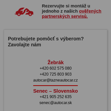
Rezervujte si montáž u
jednoho z našich
ověřených
partnerských servisů.
Potrebujete pomôcť s výberom?
Zavolajte nám
Žebrák
+420 602 575 080
+420 725 803 903
autocar@tazneautocar.cz
Senec – Slovensko
+421 905 252 635
senec@autocar.sk