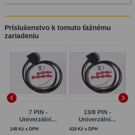
Príslušenstvo k tomuto ťažnému
zariadeniu
B


7 PIN -
13/8 PIN -
Univerzální...
Univerzální...
Cena
Cena
Ce
148 Kč s DPH
418 Kč s DPH
1 