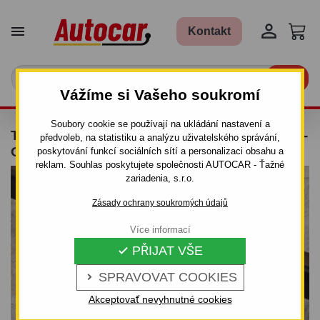


Kontakt

Vážíme si Vašeho soukromí
Soubory cookie se používají na ukládání nastavení a
TAŽNÉ ZAŘÍZENÍ PRO DACIA LOGAN - 4 DV. -
předvoleb, na statistiku a analýzu uživatelského správání,
ODNÍMATELNÝ BAJONETOVÝ SYSTÉM
poskytování funkcí sociálních sítí a personalizaci obsahu a
reklam. Souhlas poskytujete společnosti AUTOCAR - Ťažné
zariadenia, s.r.o.
Zásady ochrany soukromých údajů
Více informací
PŘIJAT VŠE

SPRAVOVAT COOKIES

Akceptovať nevyhnutné cookies