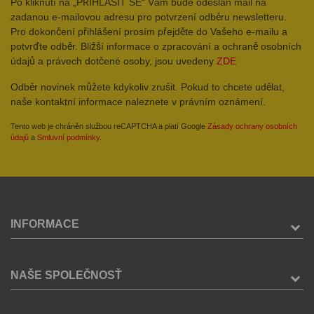
Po kliknutí na „PŘIHLÁSIT SE“ Vám bude odeslán mail na
zadanou e-mailovou adresu pro potvrzení odběru newsletteru.
Pro dokončení přihlášení prosím přejděte do Vašeho e-mailu a
potvrďte odběr. Bližší informace o zpracování a ochraně osobních
údajů a právech dotčené osoby, jsou uvedeny
ZDE
Odběr novinek můžete kdykoliv zrušit. Pokud to chcete udělat,
naše kontaktní informace naleznete v právním oznámení.
Tento web je chráněn službou reCAPTCHA a platí Google
Zásady ochrany osobních
údajů
a
Smluvní podmínky
.
INFORMACE
NAŠE SPOLEČNOSŤ