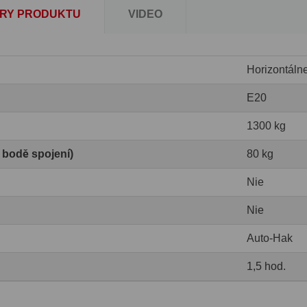
RY PRODUKTU
VIDEO
Horizontáln
E20
1300 kg
v bodě spojení)
80 kg
Nie
Nie
Auto-Hak
1,5 hod.