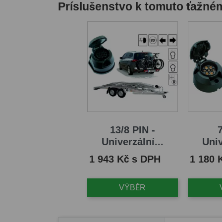
Príslušenstvo k tomuto ťažné
13/8 PIN -
7
Univerzální...
Univ
Cena
Cena
1 943 Kč s DPH
1 180 
VÝBĚR