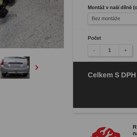
Montáž v naší dílně 
Bez montáže
Počet
-
+

Celkem
S DP
R
n