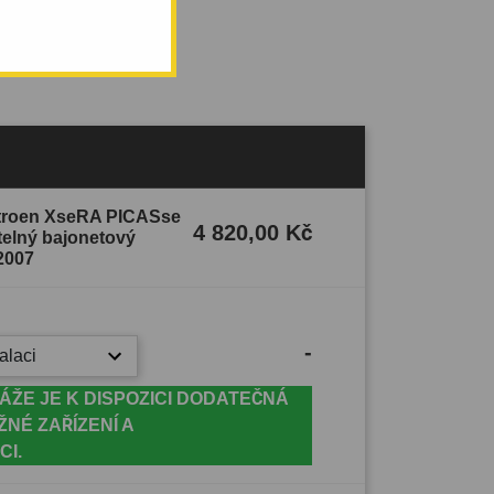
do 2007.
Citroen XseRA PICASse
4 820,00 Kč
atelný bajonetový
2007
-
alaci
ÁŽE JE K DISPOZICI DODATEČNÁ
ŽNÉ ZAŘÍZENÍ A
CI.