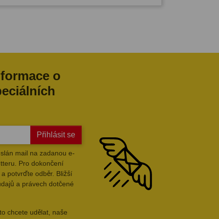
nformace o
peciálních
Přihlásit se
slán mail na zadanou e-
tteru. Pro dokončení
a potvrďte odběr. Bližší
údajů a právech dotčené
to chcete udělat, naše