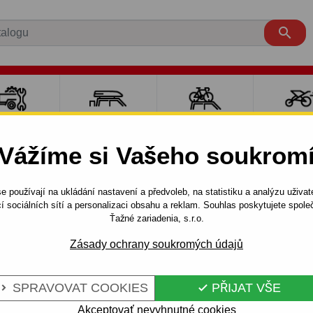

LY PRO
NOSIČE A
NOSIČE NA
SPORT
ÍVĚSNÉ
BOXY
JÍZDNÍ KOLA
DĚTM
Vážíme si Vašeho soukrom
OZÍKY
e používají na ukládání nastavení a předvoleb, na statistiku a analýzu uživat
 PICASSO
5 dv.
1999 -
í sociálních sítí a personalizaci obsahu a reklam. Souhlas poskytujete spo
 5dv. (N 68) - odnímatelný bajonetový systém - od 1999 do 20
Ťažné zariadenia, s.r.o.
Zásady ochrany soukromých údajů
CITROEN
Kód:
P 12 Au
SPRAVOVAT COOKIES
PŘIJAT VŠE


N 68) -
Tažné zařízení s odnímateln
CITROEN - typ: XseRA PICASs
Akceptovať nevyhnutné cookies