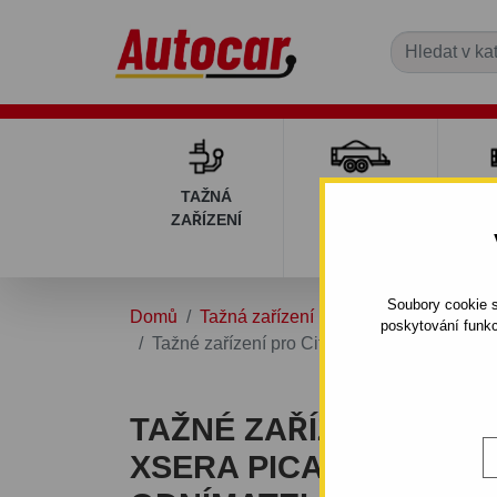
TAŽNÁ
PŘÍVĚSNÉ
DÍ
ZAŘÍZENÍ
VOZÍKY
PŘ
V
Soubory cookie s
Domů
Tažná zařízení
CITROEN
XSARA
poskytování funkc
Tažné zařízení pro Citroen XseRA PICASse -
TAŽNÉ ZAŘÍZENÍ PRO 
XSERA PICASSE - 5DV. (