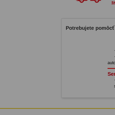
s
Potrebujete pomôcť
aut
Se