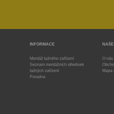
INFORMACE
NAŠE
Montáž tažného zařízení
O nás
Seznam montážních středisek
Obcho
tažných zařízení
Mapa 
Poradna