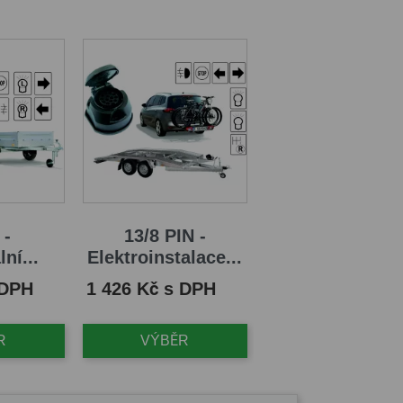
 -
13/8 PIN -
ní...
Elektroinstalace...
Cena
 DPH
1 426 Kč s DPH
R
VÝBĚR