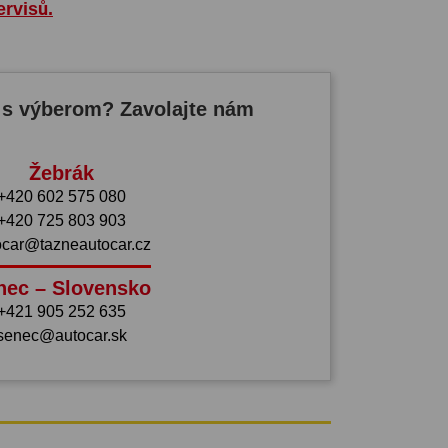
ervisů.
 s výberom? Zavolajte nám
Žebrák
+420 602 575 080
+420 725 803 903
ocar@tazneautocar.cz
nec – Slovensko
+421 905 252 635
senec@autocar.sk