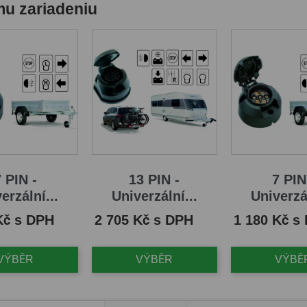
mu zariadeniu
 PIN -
13 PIN -
7 PIN
erzální...
Univerzální...
Univerzál
Cena
Cena
Kč s DPH
2 705 Kč s DPH
1 180 Kč s
VÝBĚR
VÝBĚR
VÝBĚ