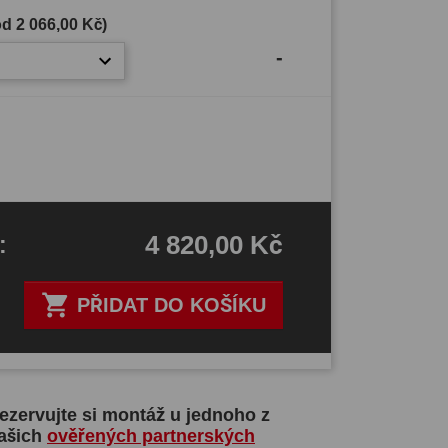
(od
2 066,00 Kč
)
-
4 820,00 Kč
H
:

PŘIDAT DO KOŠÍKU
ezervujte si montáž u jednoho z
ašich
ověřených partnerských