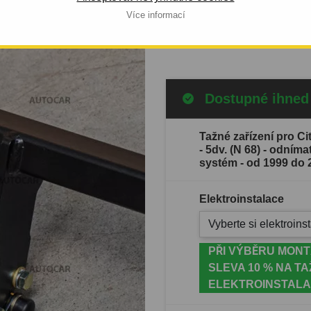
ETOVÝ
výroby automobilu: od 1999 
Více informací
2007
Celý popis produktu
Dostupné ihned
Tažné zařízení pro 
- 5dv. (N 68) - odním
systém - od 1999 do 
Elektroinstalace
Vyberte si elektroinst
PŘI VÝBĚRU MONT
SLEVA 10 % NA TA
ELEKTROINSTALA