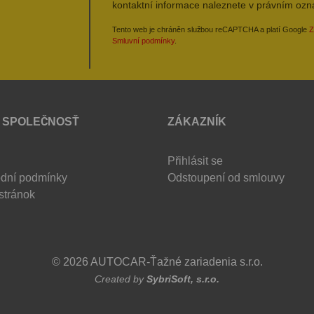
kontaktní informace naleznete v právním oz
Tento web je chráněn službou reCAPTCHA a platí Google
Z
Smluvní podmínky
.
 SPOLEČNOSŤ
ZÁKAZNÍK
Přihlásit se
dní podmínky
Odstoupení od smlouvy
stránok
© 2026 AUTOCAR-Ťažné zariadenia s.r.o.
Created by
SybriSoft, s.r.o.