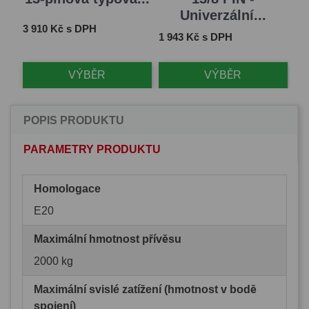
Univerzální...
E
Cena
3 910 Kč s DPH
Cena
Ce
1 943 Kč s DPH
1 
VÝBĚR
VÝBĚR
POPIS PRODUKTU
PARAMETRY PRODUKTU
Homologace
E20
Maximální hmotnost přívěsu
2000 kg
Maximální svislé zatížení (hmotnost v bodě
spojení)