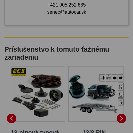
+421 905 252 635
senec@autocar.sk
Príslušenstvo k tomuto ťažnému
zariadeniu


13-pinová typová...
13/8 PIN -