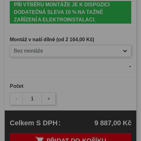
PŘI VÝBĚRU MONTÁŽE JE K DISPOZICI
DODATEČNÁ SLEVA 10 % NA TAŽNÉ
ZAŘÍZENÍ A ELEKTROINSTALACI.
Montáž v naší dílně (od
2 164,00 Kč
)
Bez montáže
-
Počet
-
+
9 887,00 Kč
Celkem
S DPH
:

PŘIDAT DO KOŠÍKU