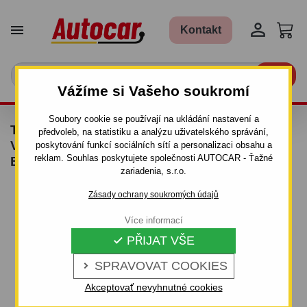


Kontakt

Vážíme si Vašeho soukromí
Soubory cookie se používají na ukládání nastavení a
TAŽNÉ ZAŘÍZENÍ PRO CITROEN JUMPY -
předvoleb, na statistiku a analýzu uživatelského správání,
VAN, I GRAND - ODNÍMATELNÝ VERTIKÁLNÍ
poskytování funkcí sociálních sítí a personalizaci obsahu a
reklam. Souhlas poskytujete společnosti AUTOCAR - Ťažné
BAJONETOVÝ SYSTÉM - OD 2006/10
zariadenia, s.r.o.
Zásady ochrany soukromých údajů
Více informací
PŘIJAT VŠE

SPRAVOVAT COOKIES

Akceptovať nevyhnutné cookies