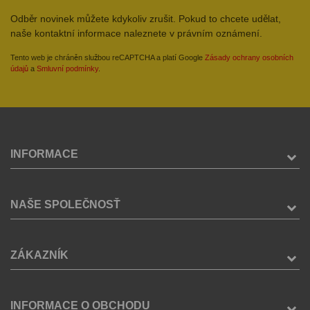
Odběr novinek můžete kdykoliv zrušit. Pokud to chcete udělat,
naše kontaktní informace naleznete v právním oznámení.
Tento web je chráněn službou reCAPTCHA a platí Google
Zásady ochrany osobních
údajů
a
Smluvní podmínky
.
INFORMACE
NAŠE SPOLEČNOSŤ
ZÁKAZNÍK
INFORMACE O OBCHODU