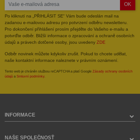
OK
Po kliknutí na „PŘIHLÁSIT SE“ Vám bude odeslán mail na
zadanou e-mailovou adresu pro potvrzení odběru newsletteru.
Pro dokončení přihlášení prosím přejděte do Vašeho e-mailu a
potvrďte odběr. Bližší informace o zpracování a ochraně osobních
údajů a právech dotčené osoby, jsou uvedeny
ZDE
Odběr novinek můžete kdykoliv zrušit. Pokud to chcete udělat,
naše kontaktní informace naleznete v právním oznámení.
Tento web je chráněn službou reCAPTCHA a platí Google
Zásady ochrany osobních
údajů
a
Smluvní podmínky
.
INFORMACE
NAŠE SPOLEČNOSŤ