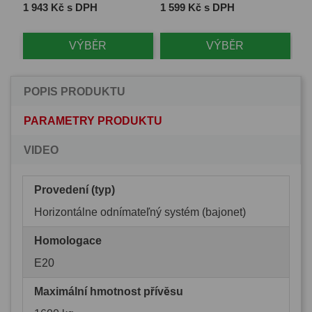
Cena
Cena
Ce
1 943 Kč s DPH
1 599 Kč s DPH
2 
VÝBĚR
VÝBĚR
POPIS PRODUKTU
PARAMETRY PRODUKTU
VIDEO
Provedení (typ)
Horizontálne odnímateľný systém (bajonet)
Homologace
E20
Maximální hmotnost přívěsu