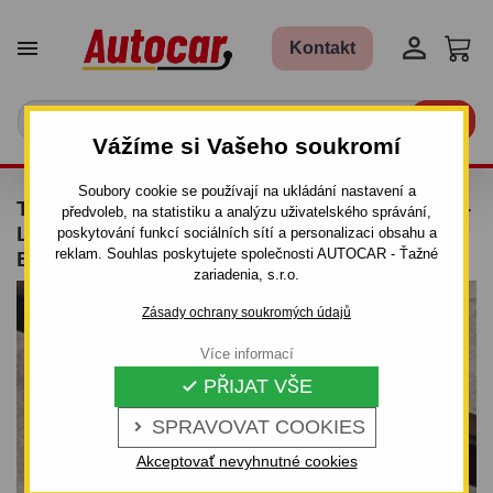


Kontakt

Vážíme si Vašeho soukromí
Soubory cookie se používají na ukládání nastavení a
TAŽNÉ ZAŘÍZENÍ PRO CITROEN BERLINGO -
předvoleb, na statistiku a analýzu uživatelského správání,
LONG - PICK UP - ODNÍMATELNÝ
poskytování funkcí sociálních sítí a personalizaci obsahu a
reklam. Souhlas poskytujete společnosti AUTOCAR - Ťažné
BAJONETOVÝ SYSTÉM - OD 2008
zariadenia, s.r.o.
Zásady ochrany soukromých údajů
Více informací
PŘIJAT VŠE

SPRAVOVAT COOKIES

Akceptovať nevyhnutné cookies