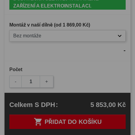
ZAŘÍZENÍ A ELEKTROINSTALACI.
Montáž v naší dílně (od
1 869,00 Kč
)
Bez montáže
-
Počet
-
+
5 853,00 Kč
Celkem
S DPH
:

PŘIDAT DO KOŠÍKU