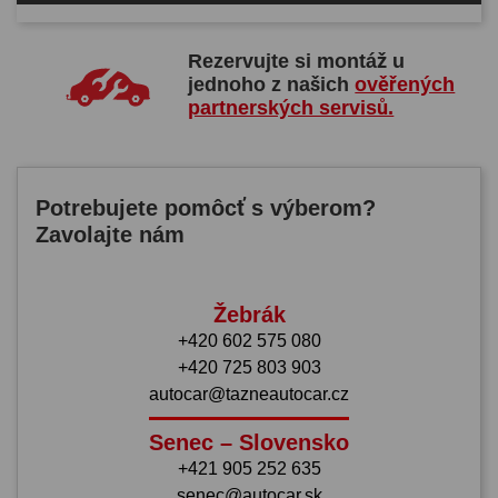
Rezervujte si montáž u
jednoho z našich
ověřených
partnerských servisů.
Potrebujete pomôcť s výberom?
Zavolajte nám
Žebrák
+420 602 575 080
+420 725 803 903
autocar@tazneautocar.cz
Senec – Slovensko
+421 905 252 635
senec@autocar.sk