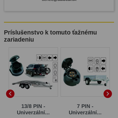
Príslušenstvo k tomuto ťažnému
zariadeniu


13/8 PIN -
7 PIN -
..
Univerzální...
Univerzální...