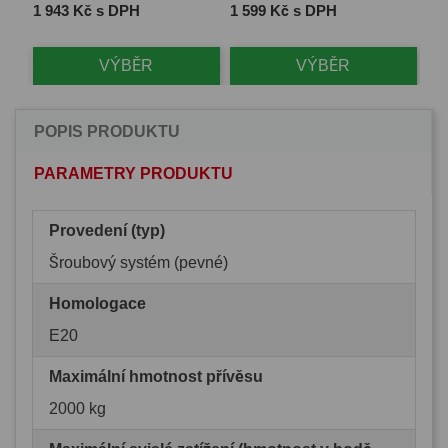
Cena
Cena
Ce
1 943 Kč s DPH
1 599 Kč s DPH
2 
VÝBĚR
VÝBĚR
POPIS PRODUKTU
PARAMETRY PRODUKTU
Provedení (typ)
Šroubový systém (pevné)
Homologace
E20
Maximální hmotnost přívěsu
2000 kg