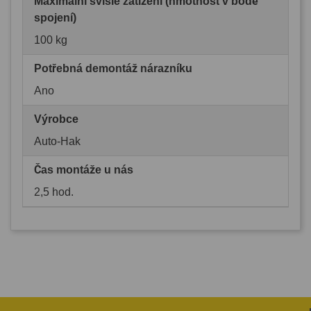
Maximální svislé zatížení (hmotnost v bodě
spojení)
100 kg
Potřebná demontáž nárazníku
Ano
Výrobce
Auto-Hak
Čas montáže u nás
2,5 hod.