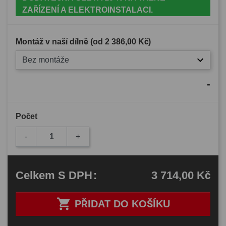
ZAŘÍZENÍ A ELEKTROINSTALACI.
Montáž v naší dílně (od
2 386,00 Kč
)
Bez montáže
-
Počet
-
+
3 714,00 Kč
Celkem
S DPH
:

PŘIDAT DO KOŠÍKU