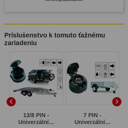
Príslušenstvo k tomuto ťažnému
zariadeniu


13/8 PIN -
7 PIN -
..
Univerzální...
Univerzální...