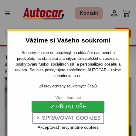


Kontakt

Vážíme si Vašeho soukromí
Soubory cookie se používají na ukládání nastavení a
TAŽNÉ ZAŘÍZENÍ PRO CHRYSLER 300 C -
předvoleb, na statistiku a analýzu uživatelského správání,
4DV.,KOMBI - OD 2004 DO 2011 - ŠROUBOVÝ
poskytování funkcí sociálních sítí a personalizaci obsahu a
reklam. Souhlas poskytujete společnosti AUTOCAR - Ťažné
SYSTÉM
zariadenia, s.r.o.
Zásady ochrany soukromých údajů
Více informací
PŘIJAT VŠE

SPRAVOVAT COOKIES

Akceptovať nevyhnutné cookies