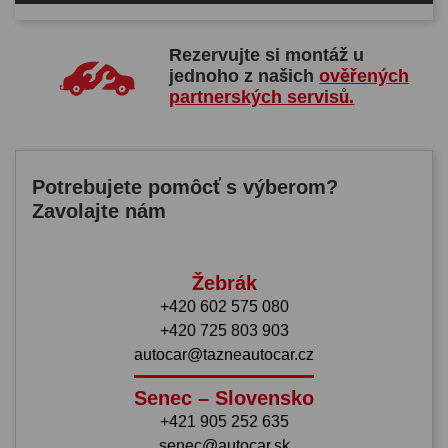
Rezervujte si montáž u
jednoho z našich
ověřených
partnerských servisů.
Potrebujete pomôcť s výberom?
Zavolajte nám
Žebrák
+420 602 575 080
+420 725 803 903
autocar@tazneautocar.cz
Senec – Slovensko
+421 905 252 635
senec@autocar.sk