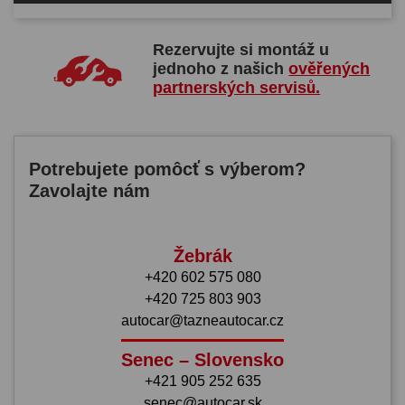
Rezervujte si montáž u
jednoho z našich
ověřených
partnerských servisů.
Potrebujete pomôcť s výberom?
Zavolajte nám
Žebrák
+420 602 575 080
+420 725 803 903
autocar@tazneautocar.cz
Senec – Slovensko
+421 905 252 635
senec@autocar.sk