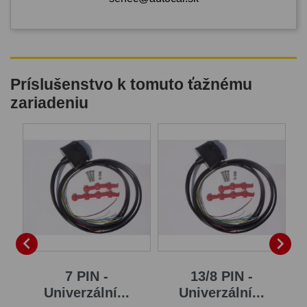
Príslušenstvo k tomuto ťažnému
zariadeniu
B


7 PIN -
13/8 PIN -
Univerzální...
Univerzální...