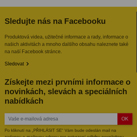
Sledujte nás na Facebooku
Produktová videa, užitečné informace a rady, informace o
našich aktivitách a mnoho dalšího obsahu naleznete také
na naší Facebook stránce.

Sledovat
Získejte mezi prvními informace o
novinkách, slevách a speciálních
nabídkách
OK
Po kliknutí na „PŘIHLÁSIT SE“ Vám bude odeslán mail na
zadanou e-mailovou adresu pro potvrzení odběru newsletteru.