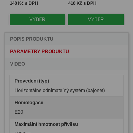
Cena
Cena
Ce
148 Kč s DPH
418 Kč s DPH
1 
VÝBĚR
VÝBĚR
POPIS PRODUKTU
PARAMETRY PRODUKTU
VIDEO
Provedení (typ)
Horizontálne odnímateľný systém (bajonet)
Homologace
E20
Maximální hmotnost přívěsu