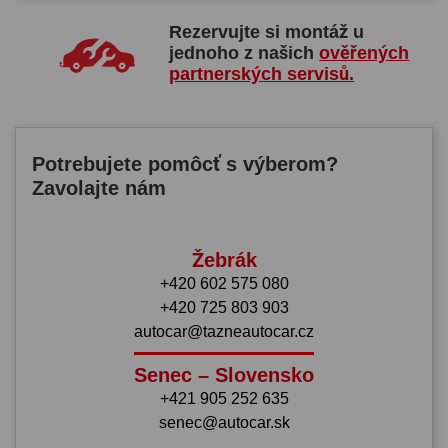
Rezervujte si montáž u
jednoho z našich
ověřených
partnerských servisů.
Potrebujete pomôcť s výberom?
Zavolajte nám
Žebrák
+420 602 575 080
+420 725 803 903
autocar@tazneautocar.cz
Senec – Slovensko
+421 905 252 635
senec@autocar.sk