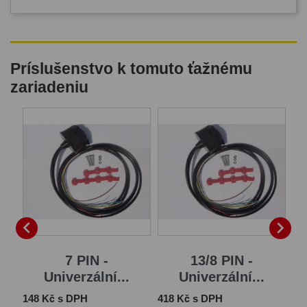
Príslušenstvo k tomuto ťažnému
zariadeniu
B


7 PIN -
13/8 PIN -
Univerzální...
Univerzální...
Cena
Cena
Ce
148 Kč s DPH
418 Kč s DPH
1 