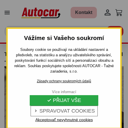


Kontakt

Vážíme si Vašeho soukromí
Soubory cookie se používají na ukládání nastavení a
TAŽNÉ ZAŘÍZENÍ PRO CHEVROLET LACETTI
předvoleb, na statistiku a analýzu uživatelského správání,
- 4DV. - ŠROUBOVÝ SYSTÉM - OD 2005
poskytování funkcí sociálních sítí a personalizaci obsahu a
reklam. Souhlas poskytujete společnosti AUTOCAR - Ťažné
zariadenia, s.r.o.
Zásady ochrany soukromých údajů
Více informací
PŘIJAT VŠE

SPRAVOVAT COOKIES

Akceptovať nevyhnutné cookies