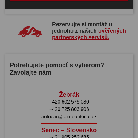
Rezervujte si montáž u
jednoho z našich
ověřených
partnerských servisů.
Potrebujete pomôcť s výberom?
Zavolajte nám
Žebrák
+420 602 575 080
+420 725 803 903
autocar@tazneautocar.cz
Senec – Slovensko
+421 905 252 635