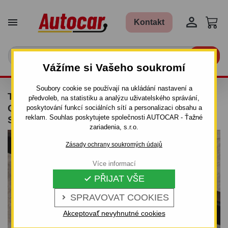


Kontakt

Vážíme si Vašeho soukromí
Soubory cookie se používají na ukládání nastavení a
TAŽNÉ ZAŘÍZENÍ PRO AUDI 80 - B4 -
předvoleb, na statistiku a analýzu uživatelského správání,
QUATTRO - ODNÍMATELNÝ BAJONETOVÝ
poskytování funkcí sociálních sítí a personalizaci obsahu a
reklam. Souhlas poskytujete společnosti AUTOCAR - Ťažné
SYSTÉM
zariadenia, s.r.o.
Zásady ochrany soukromých údajů
Více informací
PŘIJAT VŠE

SPRAVOVAT COOKIES

Akceptovať nevyhnutné cookies