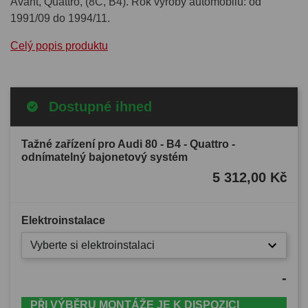
Avant, Quattro, (8C, B4). Rok výroby automobilu: od
1991/09 do 1994/11.
Celý popis produktu
Dostupné ihned
Tažné zařízení pro Audi 80 - B4 - Quattro -
odnímatelný bajonetový systém
5 312,00 Kč
Elektroinstalace
Vyberte si elektroinstalaci
-
PŘI VÝBĚRU MONTÁŽE JE K DISPOZICI