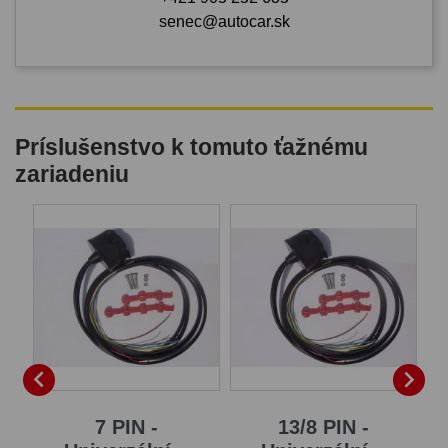
senec@autocar.sk
Príslušenstvo k tomuto ťažnému
zariadeniu
B


7 PIN -
13/8 PIN -