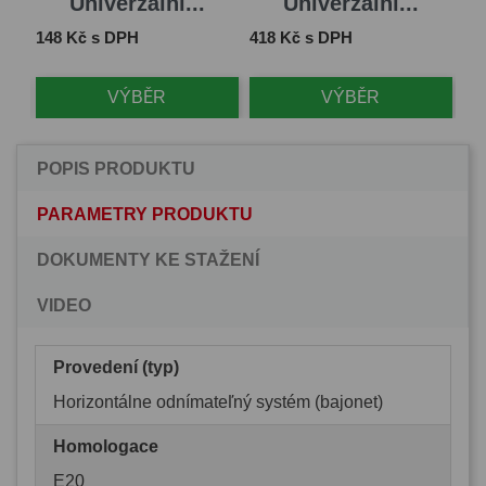
Univerzální...
Univerzální...
Cena
Cena
Ce
148 Kč s DPH
418 Kč s DPH
1 
VÝBĚR
VÝBĚR
POPIS PRODUKTU
PARAMETRY PRODUKTU
DOKUMENTY KE STAŽENÍ
VIDEO
Provedení (typ)
Horizontálne odnímateľný systém (bajonet)
Homologace
E20