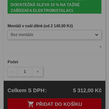
DODATEČNÁ SLEVA 10 % NA TAŽNÉ
ZAŘÍZENÍ A ELEKTROINSTALACI.
Montáž v naší dílně (od
2 140,00 Kč
)
Bez montáže
-
Počet
-
+
5 312,00 Kč
Celkem
S DPH
:

PŘIDAT DO KOŠÍKU