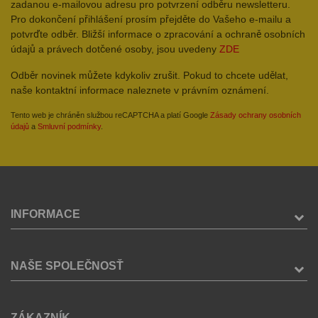
zadanou e-mailovou adresu pro potvrzení odběru newsletteru.
Pro dokončení přihlášení prosím přejděte do Vašeho e-mailu a
potvrďte odběr. Bližší informace o zpracování a ochraně osobních
údajů a právech dotčené osoby, jsou uvedeny
ZDE
Odběr novinek můžete kdykoliv zrušit. Pokud to chcete udělat,
naše kontaktní informace naleznete v právním oznámení.
Tento web je chráněn službou reCAPTCHA a platí Google
Zásady ochrany osobních
údajů
a
Smluvní podmínky
.
INFORMACE
NAŠE SPOLEČNOSŤ
ZÁKAZNÍK