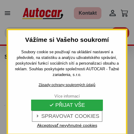


Kontakt

Vážíme si Vašeho soukromí
Soubory cookie se používají na ukládání nastavení a
STOPY TOTUS - 40089
předvoleb, na statistiku a analýzu uživatelského správání,
poskytování funkcí sociálních sítí a personalizaci obsahu a
reklam. Souhlas poskytujete společnosti AUTOCAR - Ťažné
zariadenia, s.r.o.
Zásady ochrany soukromých údajů
Více informací
PŘIJAT VŠE

SPRAVOVAT COOKIES

Akceptovať nevyhnutné cookies