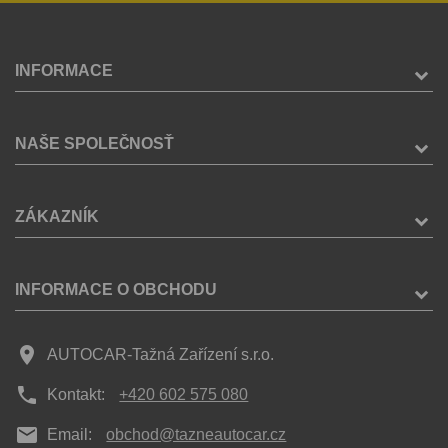
INFORMACE
NAŠE SPOLEČNOSŤ
ZÁKAZNÍK
INFORMACE O OBCHODU
place
AUTOCAR-Tažná Zařízení s.r.o.
phone
Kontakt:
+420 602 575 080
mail
Email:
obchod@tazneautocar.cz