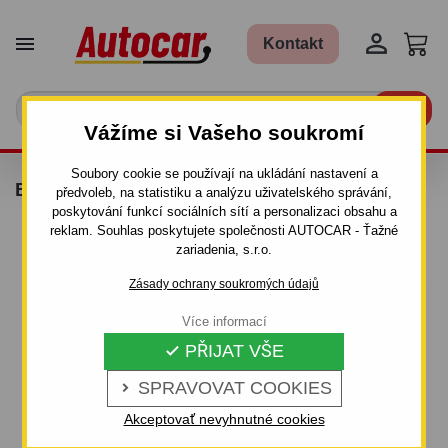


Kontakt

Vážíme si Vašeho soukromí
Soubory cookie se používají na ukládání nastavení a
BLATNÍK TANDEM
předvoleb, na statistiku a analýzu uživatelského správání,
poskytování funkcí sociálních sítí a personalizaci obsahu a
reklam. Souhlas poskytujete společnosti AUTOCAR - Ťažné
zariadenia, s.r.o.
Zásady ochrany soukromých údajů
Více informací
PŘIJAT VŠE

SPRAVOVAT COOKIES

Akceptovať nevyhnutné cookies