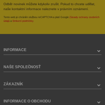
Odběr novinek můžete kdykoliv zrušit. Pokud to chcete udělat,
naše kontaktní informace naleznete v právním oznámení.
Tento web je chráněn službou reCAPTCHA a platí Google
Zásady ochrany osobních
údajů
a
Smluvní podmínky
.
INFORMACE
NAŠE SPOLEČNOSŤ
ZÁKAZNÍK
INFORMACE O OBCHODU