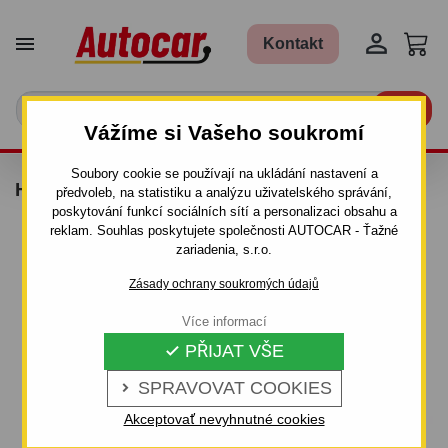


Kontakt

Vážíme si Vašeho soukromí
Soubory cookie se používají na ukládání nastavení a
HÁK - 500 KG
předvoleb, na statistiku a analýzu uživatelského správání,
poskytování funkcí sociálních sítí a personalizaci obsahu a
reklam. Souhlas poskytujete společnosti AUTOCAR - Ťažné
zariadenia, s.r.o.
Zásady ochrany soukromých údajů
Více informací
PŘIJAT VŠE

SPRAVOVAT COOKIES

Akceptovať nevyhnutné cookies