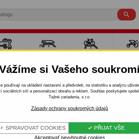

LY PRO
NOSIČE A
NOSIČE NA
SPORT
ÍVĚSNÉ
BOXY
JÍZDNÍ KOLA
DĚTM
Vážíme si Vašeho soukrom
OZÍKY
e používají na ukládání nastavení a předvoleb, na statistiku a analýzu uživat
íly pro tažné zařízení
Elektroinstalace
Univerzální elektroi
í sociálních sítí a personalizaci obsahu a reklam. Souhlas poskytujete spo
elé 24
Ťažné zariadenia, s.r.o.
Zásady ochrany soukromých údajů
Kód:
R24S1
SPRAVOVAT COOKIES
PŘIJAT VŠE


potřeba při různých zapojeníc
Akceptovať nevyhnutné cookies