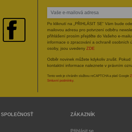
Po kliknutí na „PŘIHLÁSIT SE“ Vám bude ode
mailovou adresu pro potvrzení odběru newsle
přihlášení prosím přejděte do Vašeho e-mailu 
informace o zpracování a ochraně osobních 
osoby, jsou uvedeny
ZDE
Odběr novinek můžete kdykoliv zrušit. Pokud 
kontaktní informace naleznete v právním oz
Tento web je chráněn službou reCAPTCHA a platí Google
Z
Smluvní podmínky
.
 SPOLEČNOSŤ
ZÁKAZNÍK
Přihlásit se