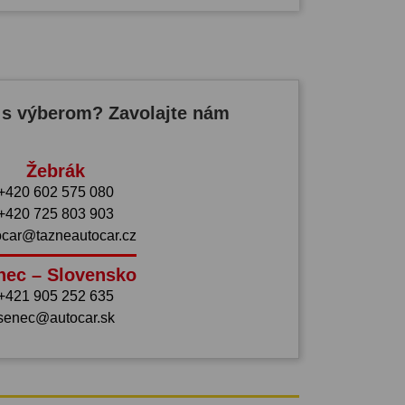
 s výberom? Zavolajte nám
Žebrák
+420 602 575 080
+420 725 803 903
ocar@tazneautocar.cz
nec – Slovensko
+421 905 252 635
senec@autocar.sk