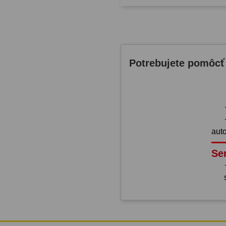
Potrebujete pomôcť
aut
Se