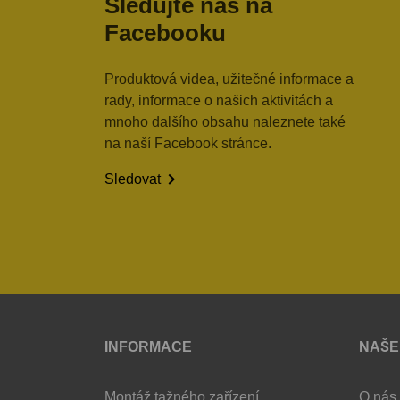
Sledujte nás na
Facebooku
Produktová videa, užitečné informace a
rady, informace o našich aktivitách a
mnoho dalšího obsahu naleznete také
na naší Facebook stránce.

Sledovat
INFORMACE
NAŠE
Montáž tažného zařízení
O nás