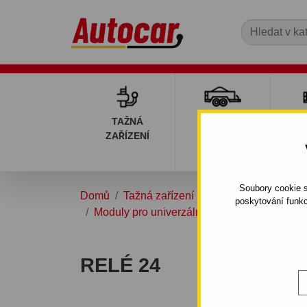
TAŽNÁ
PŘÍVĚSNÉ
DÍ
ZAŘÍZENÍ
VOZÍKY
PŘ
V
Soubory cookie s
Domů
Tažná zařízení
Doplňky a náhradní d
poskytování funkc
Moduly pro univerzální elektroinstalace
R
RELÉ 24