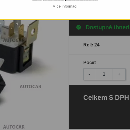
Celý popis produktu
Více informací
Dostupné ihned
Relé 24
Počet
-
+
Celkem
S DP