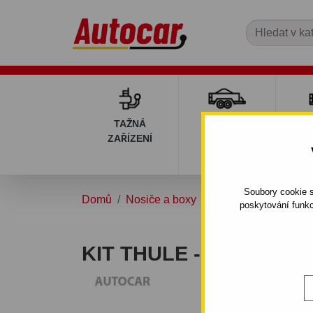
TAŽNÁ
PŘÍVĚSNÉ
DÍ
ZAŘÍZENÍ
VOZÍKY
PŘ
V
Soubory cookie s
Domů
Nosiče a boxy
Střešní nosiče
Dop
poskytování funkc
KIT THULE - 1197