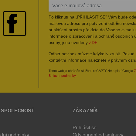
Po kliknutí na „PŘIHLÁSIT SE“ Vám bude ode
mailovou adresu pro potvrzení odběru newsle
přihlášení prosím přejděte do Vašeho e-mailu 
informace o zpracování a ochraně osobních 
osoby, jsou uvedeny
ZDE
Odběr novinek můžete kdykoliv zrušit. Pokud 
kontaktní informace naleznete v právním oz
Tento web je chráněn službou reCAPTCHA a platí Google
Z
Smluvní podmínky
.
 SPOLEČNOSŤ
ZÁKAZNÍK
Přihlásit se
dní podmínky
Odstoupení od smlouvy