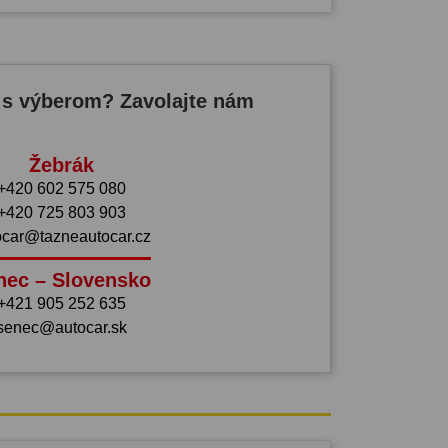
 s výberom? Zavolajte nám
Žebrák
+420 602 575 080
+420 725 803 903
ocar@tazneautocar.cz
nec – Slovensko
+421 905 252 635
senec@autocar.sk