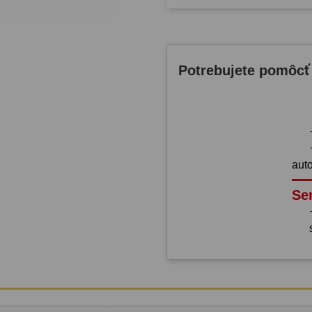
Potrebujete pomôcť
aut
Se