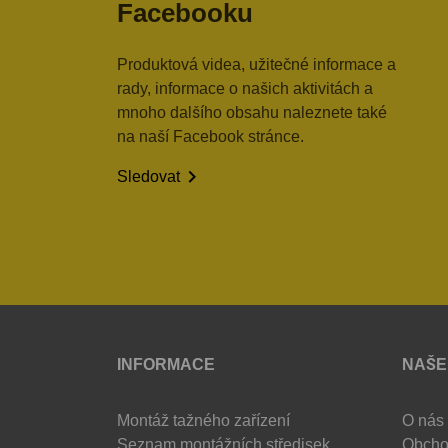
Facebooku
Produktová videa, užitečné informace a
rady, informace o našich aktivitách a
mnoho dalšího obsahu naleznete také
na naší Facebook stránce.

Sledovat
INFORMACE
NAŠE
Montáž tažného zařízení
O nás
Seznam montážních středisek
Obcho