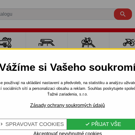

LY PRO
NOSIČE A
NOSIČE NA
SPORT
ÍVĚSNÉ
BOXY
JÍZDNÍ KOLA
DĚTM
Vážíme si Vašeho soukrom
OZÍKY
e používají na ukládání nastavení a předvoleb, na statistiku a analýzu uživat
lňky a komponenty
Thule
Kity
Kit Thule - 1197
í sociálních sítí a personalizaci obsahu a reklam. Souhlas poskytujete spo
Ťažné zariadenia, s.r.o.
Zásady ochrany soukromých údajů
Kód:
TH/1197
Sada upínacích úchytek, kter
SPRAVOVAT COOKIES
PŘIJAT VŠE


nosič Vašeho automobilu.
Akceptovať nevyhnutné cookies