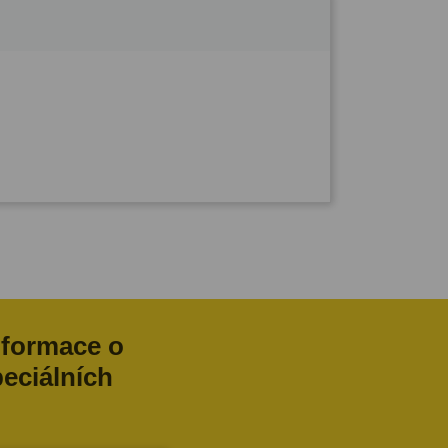
nformace o
peciálních