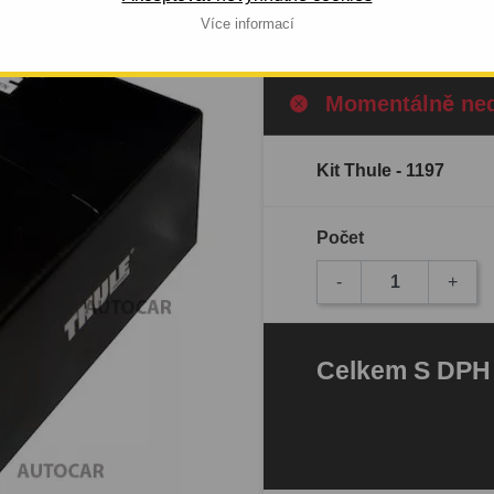
Celý popis produktu
Více informací
Momentálně ne
Kit Thule - 1197
Počet
-
+
Celkem
S DP