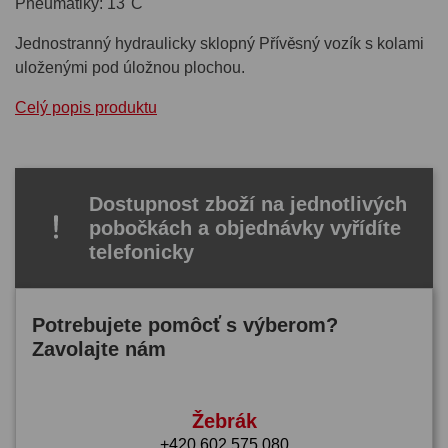
Pneumatiky: 13"C
Jednostranný hydraulicky sklopný Přívěsný vozík s kolami
uloženými pod úložnou plochou.
Celý popis produktu
Dostupnost zboží na jednotlivých
pobočkách a objednávky vyřídíte
telefonicky
Potrebujete pomôcť s výberom?
Zavolajte nám
Žebrák
+420 602 575 080