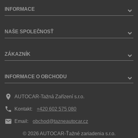
INFORMACE
NAŠE SPOLEČNOSŤ
ZÁKAZNÍK
INFORMACE O OBCHODU
place
AUTOCAR-Tažná Zařízení s.r.o.
phone
Kontakt:
+420 602 575 080
mail
Email:
obchod@tazneautocar.cz
© 2026 AUTOCAR-Ťažné zariadenia s.r.o.