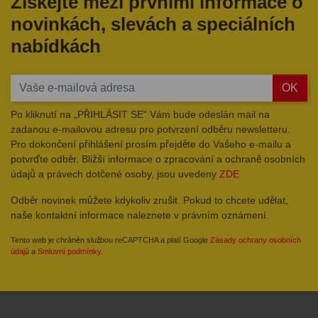
Získejte mezi prvními informace o
novinkách, slevách a speciálních
nabídkách
OK
Po kliknutí na „PŘIHLÁSIT SE“ Vám bude odeslán mail na
zadanou e-mailovou adresu pro potvrzení odběru newsletteru.
Pro dokončení přihlášení prosím přejděte do Vašeho e-mailu a
potvrďte odběr. Bližší informace o zpracování a ochraně osobních
údajů a právech dotčené osoby, jsou uvedeny
ZDE
Odběr novinek můžete kdykoliv zrušit. Pokud to chcete udělat,
naše kontaktní informace naleznete v právním oznámení.
Tento web je chráněn službou reCAPTCHA a platí Google
Zásady ochrany osobních
údajů
a
Smluvní podmínky
.