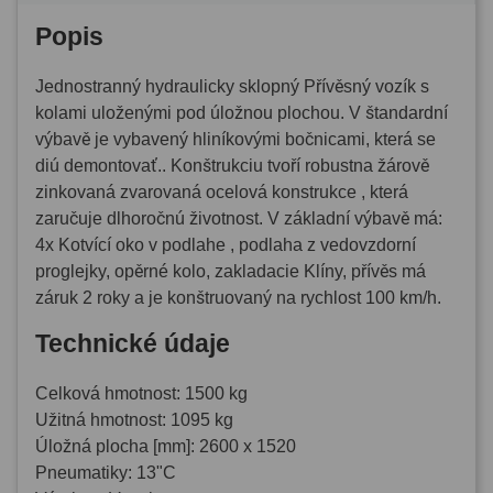
Popis
Jednostranný hydraulicky sklopný Přívěsný vozík s
kolami uloženými pod úložnou plochou. V štandardní
výbavě je vybavený hliníkovými bočnicami, která se
diú demontovať.. Konštrukciu tvoří robustna žárově
zinkovaná zvarovaná ocelová konstrukce , která
zaručuje dlhoročnú životnost. V základní výbavě má:
4x Kotvící oko v podlahe , podlaha z vedovzdorní
proglejky, opěrné kolo, zakladacie Klíny, přívěs má
záruk 2 roky a je konštruovaný na rychlost 100 km/h.
Technické údaje
Celková hmotnost: 1500 kg
Užitná hmotnost: 1095 kg
Úložná plocha [mm]: 2600 x 1520
Pneumatiky: 13"C