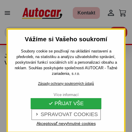


Kontakt

Vážíme si Vašeho soukromí
Soubory cookie se používají na ukládání nastavení a
JEDNOSTRANNE SKLOPNÝ PŘÍVĚSNÝ
předvoleb, na statistiku a analýzu uživatelského správání,
VOZÍK KA 1500R
poskytování funkcí sociálních sítí a personalizaci obsahu a
reklam. Souhlas poskytujete společnosti AUTOCAR - Ťažné
zariadenia, s.r.o.
Zásady ochrany soukromých údajů
Více informací
PŘIJAT VŠE

SPRAVOVAT COOKIES

Akceptovať nevyhnutné cookies