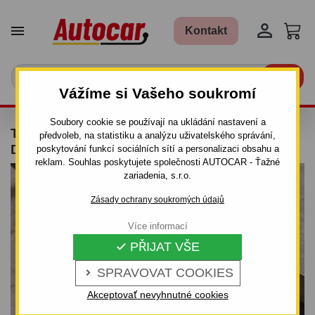


Kontakt

Vážíme si Vašeho soukromí
Soubory cookie se používají na ukládání nastavení a
TAŽNÉ ZAŘÍZENÍ PRO RENAULT CLIO - 3/5
předvoleb, na statistiku a analýzu uživatelského správání,
DV. - ŠROUBOVÝ SYSTÉM
poskytování funkcí sociálních sítí a personalizaci obsahu a
reklam. Souhlas poskytujete společnosti AUTOCAR - Ťažné
zariadenia, s.r.o.
Zásady ochrany soukromých údajů
Více informací
PŘIJAT VŠE

SPRAVOVAT COOKIES

Akceptovať nevyhnutné cookies