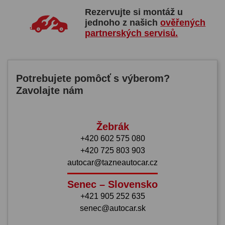
Rezervujte si montáž u
jednoho z našich
ověřených
partnerských servisů.
Potrebujete pomôcť s výberom?
Zavolajte nám
Žebrák
+420 602 575 080
+420 725 803 903
autocar@tazneautocar.cz
Senec – Slovensko
+421 905 252 635
senec@autocar.sk