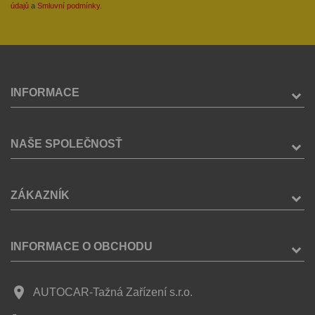
údajů
a
Smluvní podmínky
.
INFORMACE
NAŠE SPOLEČNOSŤ
ZÁKAZNÍK
INFORMACE O OBCHODU
place
AUTOCAR-Tažná Zařízení s.r.o.