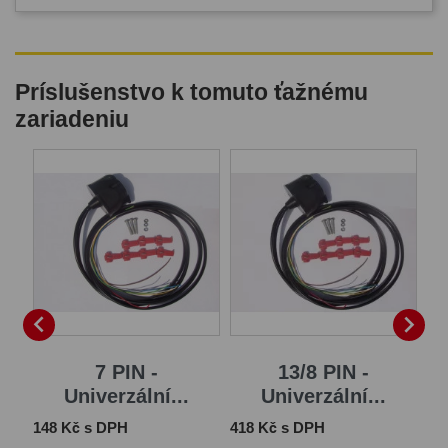
Príslušenstvo k tomuto ťažnému
zariadeniu
B


7 PIN -
13/8 PIN -
Univerzální...
Univerzální...
Cena
Cena
Ce
148 Kč s DPH
418 Kč s DPH
1 