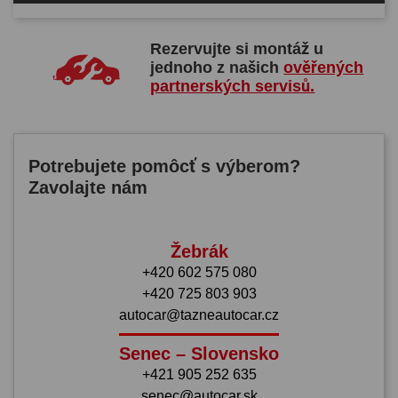
Rezervujte si montáž u
jednoho z našich
ověřených
partnerských servisů.
Potrebujete pomôcť s výberom?
Zavolajte nám
Žebrák
+420 602 575 080
+420 725 803 903
autocar@tazneautocar.cz
Senec – Slovensko
+421 905 252 635
senec@autocar.sk