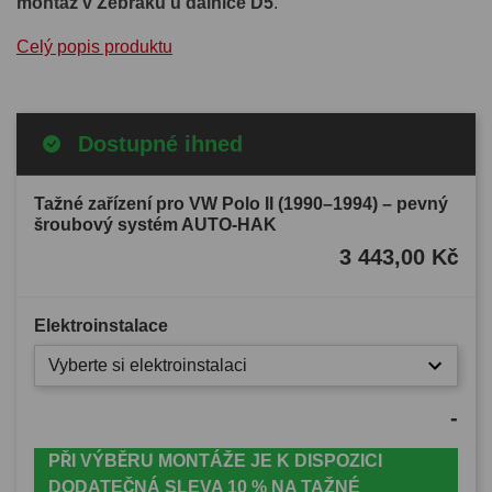
montáž v Žebráku u dálnice D5
.
Celý popis produktu
Dostupné ihned
Tažné zařízení pro VW Polo II (1990–1994) – pevný
šroubový systém AUTO-HAK
3 443,00 Kč
Elektroinstalace
Vyberte si elektroinstalaci
-
PŘI VÝBĚRU MONTÁŽE JE K DISPOZICI
DODATEČNÁ SLEVA 10 % NA TAŽNÉ