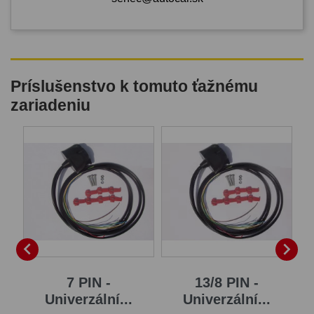
Príslušenstvo k tomuto ťažnému
zariadeniu
B


7 PIN -
13/8 PIN -
Univerzální...
Univerzální...