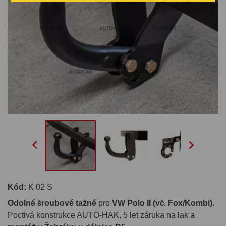


Kód:
K 02 S
Odolné šroubové tažné
pro
VW Polo II (vč. Fox/Kombi)
.
Poctivá konstrukce AUTO-HAK, 5 let záruka na lak a