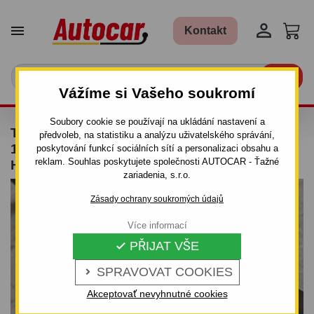


Kontakt

Vážíme si Vašeho soukromí
Soubory cookie se používají na ukládání nastavení a
TAŽNÉ ZAŘÍZENÍ PRO VW POLO II (1990–
předvoleb, na statistiku a analýzu uživatelského správání,
1994) – PEVNÝ ŠROUBOVÝ SYSTÉM AUTO-
poskytování funkcí sociálních sítí a personalizaci obsahu a
reklam. Souhlas poskytujete společnosti AUTOCAR - Ťažné
HAK
zariadenia, s.r.o.
Zásady ochrany soukromých údajů
Více informací
PŘIJAT VŠE

SPRAVOVAT COOKIES

Akceptovať nevyhnutné cookies