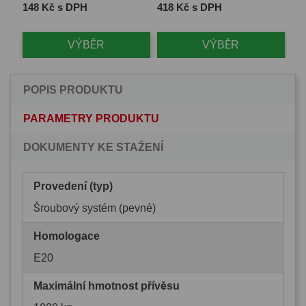
Cena
Cena
Ce
148 Kč s DPH
418 Kč s DPH
1 
VÝBĚR
VÝBĚR
POPIS PRODUKTU
PARAMETRY PRODUKTU
DOKUMENTY KE STAŽENÍ
Provedení (typ)
Šroubový systém (pevné)
Homologace
E20
Maximální hmotnost přívěsu