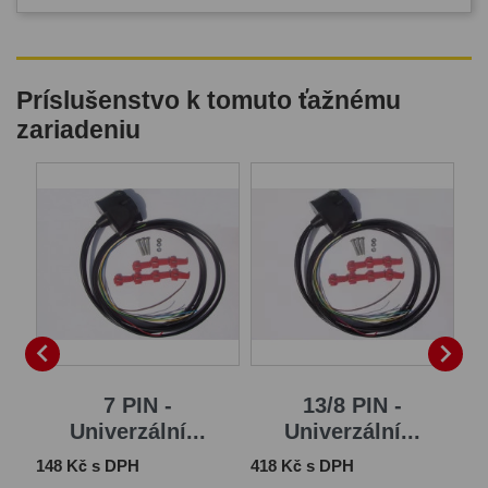
Príslušenstvo k tomuto ťažnému
zariadeniu
B


7 PIN -
13/8 PIN -
Univerzální...
Univerzální...
Cena
Cena
Ce
148 Kč s DPH
418 Kč s DPH
1 