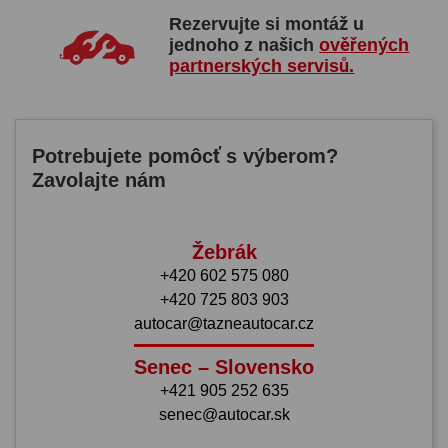
Rezervujte si montáž u
jednoho z našich
ověřených
partnerských servisů.
Potrebujete pomôcť s výberom?
Zavolajte nám
Žebrák
+420 602 575 080
+420 725 803 903
autocar@tazneautocar.cz
Senec – Slovensko
+421 905 252 635
senec@autocar.sk