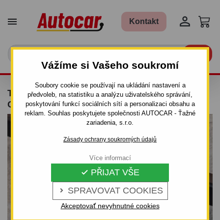


Kontakt

Vážíme si Vašeho soukromí
Soubory cookie se používají na ukládání nastavení a
TAŽNÉ ZAŘÍZENÍ PRO RENAULT CLIO -
předvoleb, na statistiku a analýzu uživatelského správání,
ODNÍMATELNÝ BAJONETOVÝ SYSTÉM
poskytování funkcí sociálních sítí a personalizaci obsahu a
reklam. Souhlas poskytujete společnosti AUTOCAR - Ťažné
zariadenia, s.r.o.
Zásady ochrany soukromých údajů
Více informací
PŘIJAT VŠE

SPRAVOVAT COOKIES

Akceptovať nevyhnutné cookies