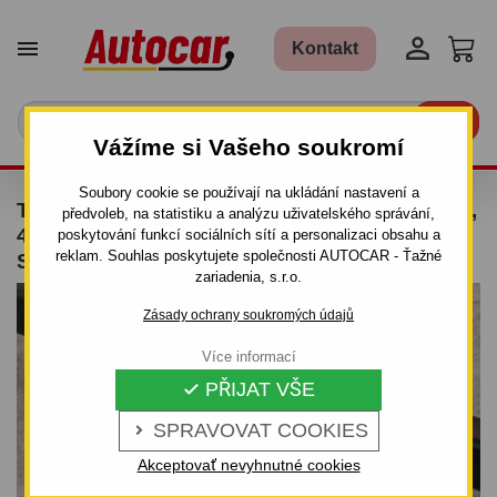


Kontakt

Vážíme si Vašeho soukromí
Soubory cookie se používají na ukládání nastavení a
TAŽNÉ ZAŘÍZENÍ PRO KIA SPORTAGE - 5DV.,
předvoleb, na statistiku a analýzu uživatelského správání,
4WD, (K 00) - ODNÍMATELNÝ BAJONETOVÝ
poskytování funkcí sociálních sítí a personalizaci obsahu a
reklam. Souhlas poskytujete společnosti AUTOCAR - Ťažné
SYSTÉM - OD 1994 DO 2004
zariadenia, s.r.o.
Zásady ochrany soukromých údajů
Více informací
PŘIJAT VŠE

SPRAVOVAT COOKIES

Akceptovať nevyhnutné cookies