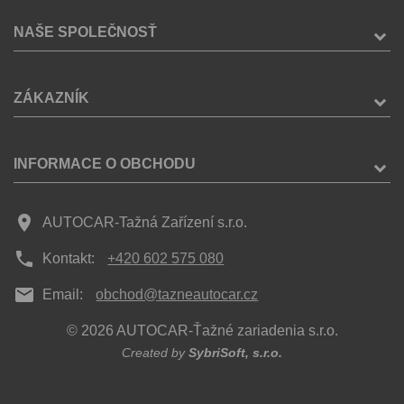
NAŠE SPOLEČNOSŤ
ZÁKAZNÍK
INFORMACE O OBCHODU
place
AUTOCAR-Tažná Zařízení s.r.o.
phone
Kontakt:
+420 602 575 080
mail
Email:
obchod@tazneautocar.cz
© 2026 AUTOCAR-Ťažné zariadenia s.r.o.
Created by
SybriSoft, s.r.o.