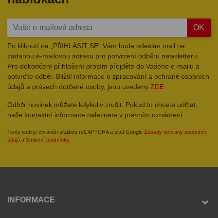
OK
Po kliknutí na „PŘIHLÁSIT SE“ Vám bude odeslán mail na
zadanou e-mailovou adresu pro potvrzení odběru newsletteru.
Pro dokončení přihlášení prosím přejděte do Vašeho e-mailu a
potvrďte odběr. Bližší informace o zpracování a ochraně osobních
údajů a právech dotčené osoby, jsou uvedeny
ZDE
Odběr novinek můžete kdykoliv zrušit. Pokud to chcete udělat,
naše kontaktní informace naleznete v právním oznámení.
Tento web je chráněn službou reCAPTCHA a platí Google
Zásady ochrany osobních
údajů
a
Smluvní podmínky
.
INFORMACE