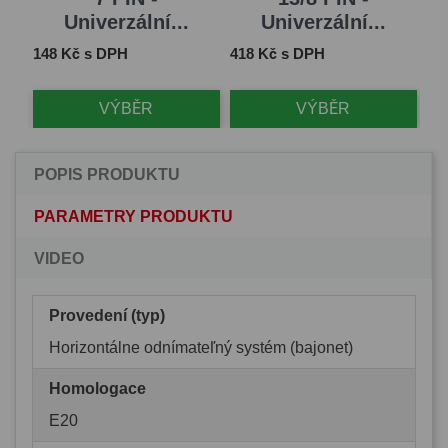
Univerzální...
Univerzální...
Cena
Cena
Ce
148 Kč s DPH
418 Kč s DPH
1 
VÝBĚR
VÝBĚR
POPIS PRODUKTU
PARAMETRY PRODUKTU
VIDEO
Provedení (typ)
Horizontálne odnímateľný systém (bajonet)
Homologace
E20