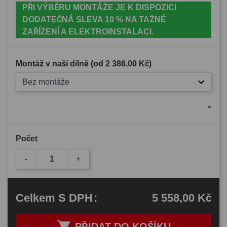
PŘI VÝBĚRU MONTÁŽE JE K DISPOZICI
DODATEČNÁ SLEVA 10 % NA TAŽNÉ
ZAŘÍZENÍ A ELEKTROINSTALACI.
Montáž v naší dílně (od
2 386,00 Kč
)
Bez montáže
-
Počet
-
+
5 558,00 Kč
Celkem
S DPH
:

PŘIDAT DO KOŠÍKU