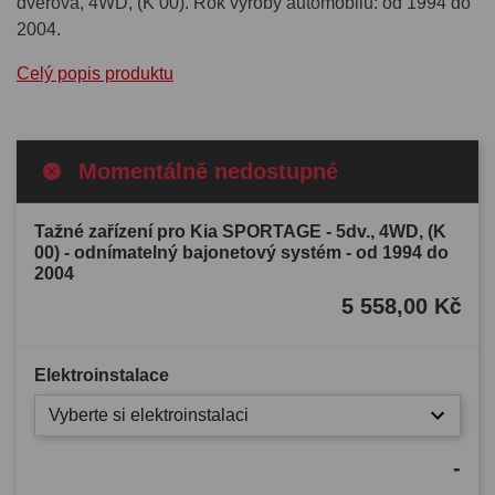
dvéřová, 4WD, (K 00). Rok výroby automobilu: od 1994 do
2004.
Celý popis produktu
Momentálně nedostupné
Tažné zařízení pro Kia SPORTAGE - 5dv., 4WD, (K
00) - odnímatelný bajonetový systém - od 1994 do
2004
5 558,00 Kč
Elektroinstalace
Vyberte si elektroinstalaci
-