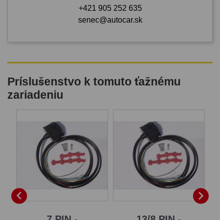
+421 905 252 635
senec@autocar.sk
Príslušenstvo k tomuto ťažnému
zariadeniu
B


7 PIN -
13/8 PIN -