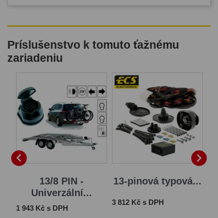
Príslušenstvo k tomuto ťažnému
zariadeniu


13/8 PIN -
13-pinová typová...
1
Univerzální...
Cena
Ce
3 812 Kč s DPH
4 
Cena
1 943 Kč s DPH