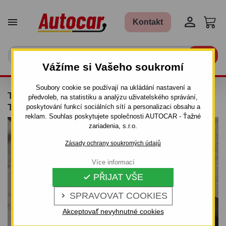


Kontakt

Vážíme si Vašeho soukromí
Soubory cookie se používají na ukládání nastavení a
TAŽNÉ ZAŘÍZENÍ PRO VOLKSWAGEN
předvoleb, na statistiku a analýzu uživatelského správání,
TOURAN I. - ŠROUBOVÝ SYSTÉM
poskytování funkcí sociálních sítí a personalizaci obsahu a
reklam. Souhlas poskytujete společnosti AUTOCAR - Ťažné
zariadenia, s.r.o.
Zásady ochrany soukromých údajů
Více informací
PŘIJAT VŠE

SPRAVOVAT COOKIES

Akceptovať nevyhnutné cookies