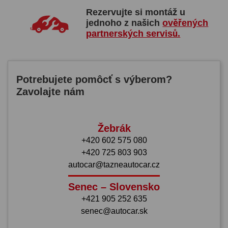
Rezervujte si montáž u
jednoho z našich
ověřených
partnerských servisů.
Potrebujete pomôcť s výberom?
Zavolajte nám
Žebrák
+420 602 575 080
+420 725 803 903
autocar@tazneautocar.cz
Senec – Slovensko
+421 905 252 635
senec@autocar.sk