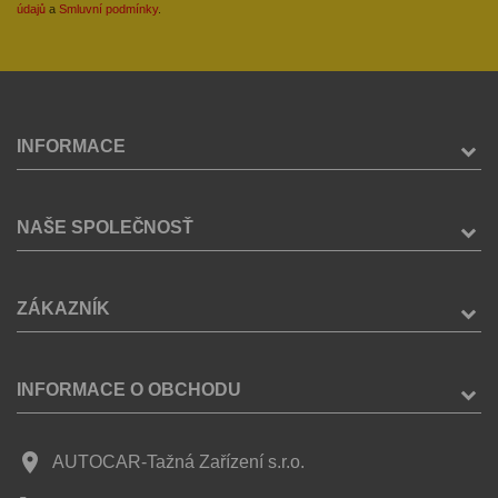
údajů
a
Smluvní podmínky
.
INFORMACE
NAŠE SPOLEČNOSŤ
ZÁKAZNÍK
INFORMACE O OBCHODU
place
AUTOCAR-Tažná Zařízení s.r.o.