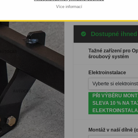
Celý popis produktu
Více informací
Dostupné ihned
Tažné zařízení pro O
šroubový systém
Elektroinstalace
Vyberte si elektroinst
PŘI VÝBĚRU MONT
SLEVA 10 % NA TA
ELEKTROINSTALA
Montáž v naší dílně 