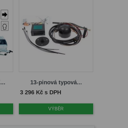
...
13-pinová typová...
Cena
3 296 Kč s DPH
VÝBĚR