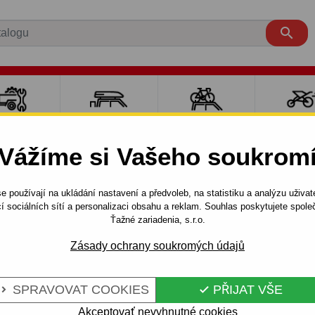

LY PRO
NOSIČE A
NOSIČE NA
SPORT
ÍVĚSNÉ
BOXY
JÍZDNÍ KOLA
DĚTM
Vážíme si Vašeho soukrom
OZÍKY
e používají na ukládání nastavení a předvoleb, na statistiku a analýzu uživat
 dv.
"H" (04.2004 - 11.2010)
Tažné zařízení pro Opel ASTRA
í sociálních sítí a personalizaci obsahu a reklam. Souhlas poskytujete spo
Ťažné zariadenia, s.r.o.
Zásady ochrany soukromých údajů
OPEL ASTRA -
Kód:
E 45 S
TÉM
Tažné zařízení se šroubovým
SPRAVOVAT COOKIES
PŘIJAT VŠE


Opel ASTRA - H - 3/5 dv. 04.
Akceptovať nevyhnutné cookies