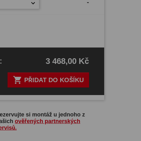
-
3 468,00 Kč
H
:

PŘIDAT DO KOŠÍKU
ezervujte si montáž u jednoho z
ašich
ověřených partnerských
ervisů.