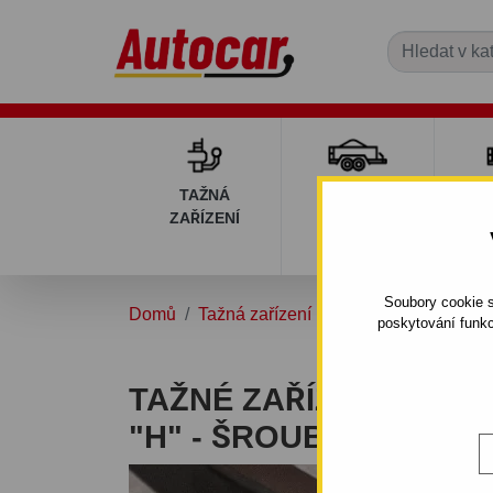
TAŽNÁ
PŘÍVĚSNÉ
DÍ
ZAŘÍZENÍ
VOZÍKY
PŘ
V
Soubory cookie s
Domů
Tažná zařízení
OPEL
ASTRA
3
poskytování funkc
TAŽNÉ ZAŘÍZENÍ PRO 
"H" - ŠROUBOVÝ SYS