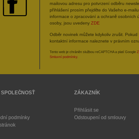
mailovou adresu pro potvrzení odběru newsle
přihlášení prosím přejděte do Vašeho e-mailu 
informace o zpracování a ochraně osobních 
osoby, jsou uvedeny
ZDE
Odběr novinek můžete kdykoliv zrušit. Pokud 
kontaktní informace naleznete v právním oz
Tento web je chráněn službou reCAPTCHA a platí Google
Z
Smluvní podmínky
.
 SPOLEČNOSŤ
ZÁKAZNÍK
Přihlásit se
dní podmínky
Odstoupení od smlouvy
stránok