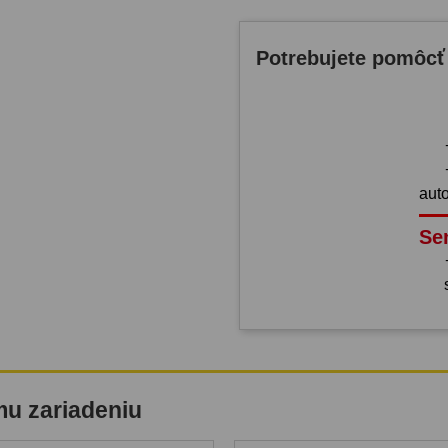
Potrebujete pomôcť
aut
Se
mu zariadeniu