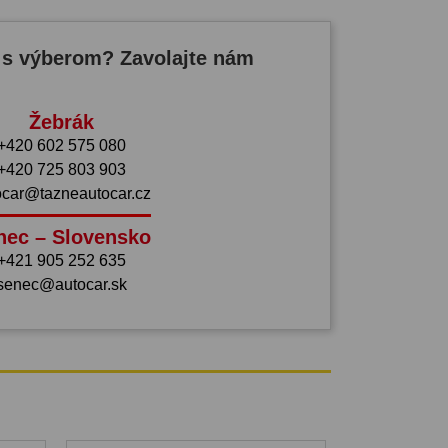
 s výberom? Zavolajte nám
Žebrák
+420 602 575 080
+420 725 803 903
ocar@tazneautocar.cz
nec – Slovensko
+421 905 252 635
senec@autocar.sk