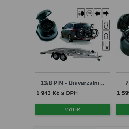
13/8 PIN - Univerzální...
7
Cena
Cena
1 943 Kč s DPH
1 59
VÝBĚR