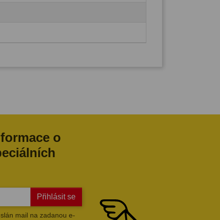
nformace o
peciálních
Přihlásit se
slán mail na zadanou e-