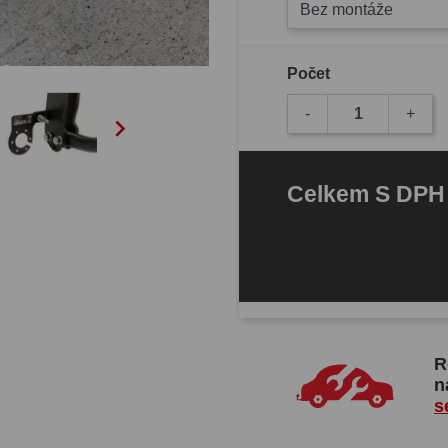
Bez montáže
Počet
-
+

Celkem
S DP
R
n
s