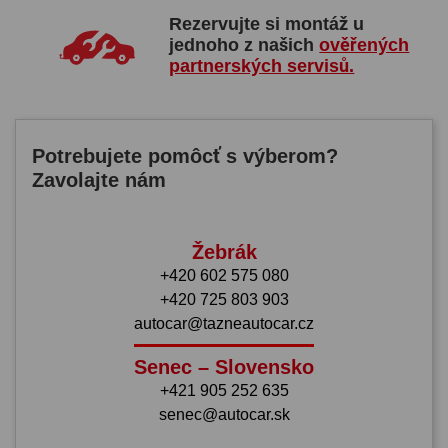
Rezervujte si montáž u
jednoho z našich
ověřených
partnerských servisů.
Potrebujete pomôcť s výberom?
Zavolajte nám
Žebrák
+420 602 575 080
+420 725 803 903
autocar@tazneautocar.cz
Senec – Slovensko
+421 905 252 635
senec@autocar.sk