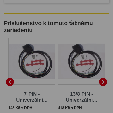
Príslušenstvo k tomuto ťažnému
zariadeniu
B


7 PIN -
13/8 PIN -
Univerzální...
Univerzální...
Cena
Cena
Ce
148 Kč s DPH
418 Kč s DPH
1 