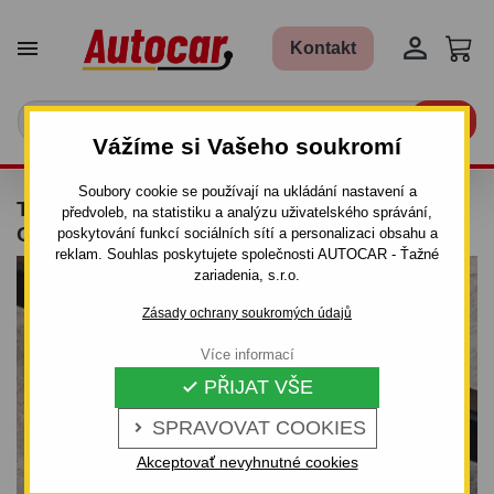


Kontakt

Vážíme si Vašeho soukromí
Soubory cookie se používají na ukládání nastavení a
TAŽNÉ ZAŘÍZENÍ PRO OPEL ASTRA - "F" -
předvoleb, na statistiku a analýzu uživatelského správání,
ODNÍMATELNÝ BAJONETOVÝ SYSTÉM
poskytování funkcí sociálních sítí a personalizaci obsahu a
reklam. Souhlas poskytujete společnosti AUTOCAR - Ťažné
zariadenia, s.r.o.
Zásady ochrany soukromých údajů
Více informací
PŘIJAT VŠE

SPRAVOVAT COOKIES

Akceptovať nevyhnutné cookies