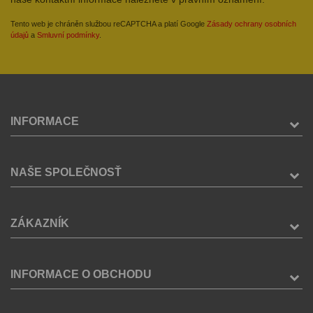
Tento web je chráněn službou reCAPTCHA a platí Google
Zásady ochrany osobních
údajů
a
Smluvní podmínky
.
INFORMACE
NAŠE SPOLEČNOSŤ
ZÁKAZNÍK
INFORMACE O OBCHODU