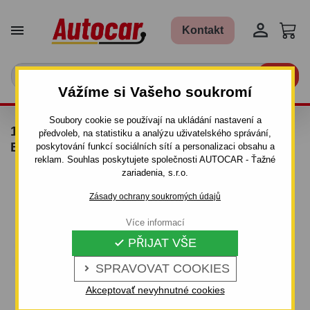


Kontakt

Vážíme si Vašeho soukromí
Soubory cookie se používají na ukládání nastavení a
13-PINOVÁ TYPOVÁ ELEKTROINSTALACE
předvoleb, na statistiku a analýzu uživatelského správání,
ERICH JAEGER - 748875
poskytování funkcí sociálních sítí a personalizaci obsahu a
reklam. Souhlas poskytujete společnosti AUTOCAR - Ťažné
zariadenia, s.r.o.
Zásady ochrany soukromých údajů
Více informací
PŘIJAT VŠE

SPRAVOVAT COOKIES

Akceptovať nevyhnutné cookies