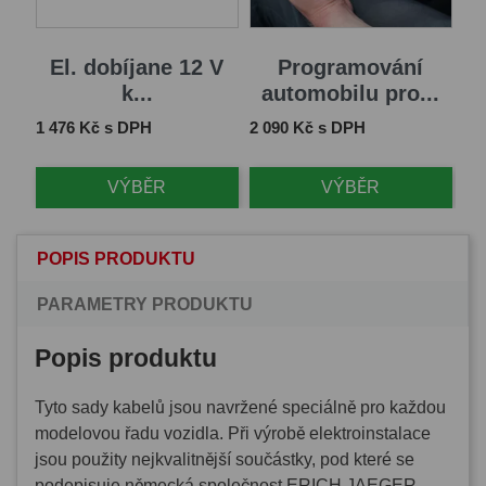
El. dobíjane 12 V
Programování
k...
automobilu pro...
Cena
Cena
1 476 Kč s DPH
2 090 Kč s DPH
VÝBĚR
VÝBĚR
POPIS PRODUKTU
PARAMETRY PRODUKTU
Popis produktu
Tyto sady kabelů jsou navržené speciálně pro každou
modelovou řadu vozidla. Při výrobě elektroinstalace
jsou použity nejkvalitnější součástky, pod které se
podepisuje německá společnost ERICH JAEGER,