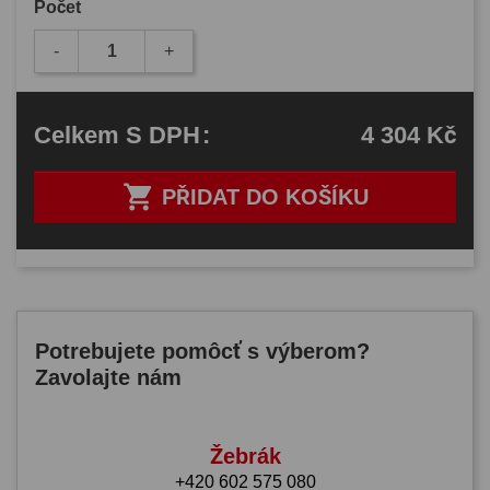
Počet
-
+
4 304 Kč
Celkem
S DPH
:

PŘIDAT DO KOŠÍKU
Potrebujete pomôcť s výberom?
Zavolajte nám
Žebrák
+420 602 575 080