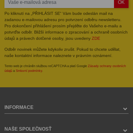
OK
Po kliknutí na „PŘIHLÁSIT SE“ Vám bude odeslán mail na
zadanou e-mailovou adresu pro potvrzení odběru newsletteru.
Pro dokončení přihlášení prosím přejděte do Vašeho e-mailu a
potvrďte odběr. Bližší informace o zpracování a ochraně osobních
údajů a právech dotčené osoby, jsou uvedeny
ZDE
Odběr novinek můžete kdykoliv zrušit. Pokud to chcete udělat,
naše kontaktní informace naleznete v právním oznámení.
Tento web je chráněn službou reCAPTCHA a platí Google
Zásady ochrany osobních
údajů
a
Smluvní podmínky
.
INFORMACE
NAŠE SPOLEČNOSŤ