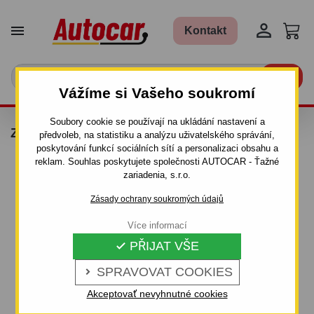


Kontakt

Vážíme si Vašeho soukromí
Soubory cookie se používají na ukládání nastavení a
ZARÁŽKY (SET 4KS) VÝŠKA 25 CM - 502
předvoleb, na statistiku a analýzu uživatelského správání,
poskytování funkcí sociálních sítí a personalizaci obsahu a
reklam. Souhlas poskytujete společnosti AUTOCAR - Ťažné
zariadenia, s.r.o.
Zásady ochrany soukromých údajů
Více informací
PŘIJAT VŠE

SPRAVOVAT COOKIES

Akceptovať nevyhnutné cookies