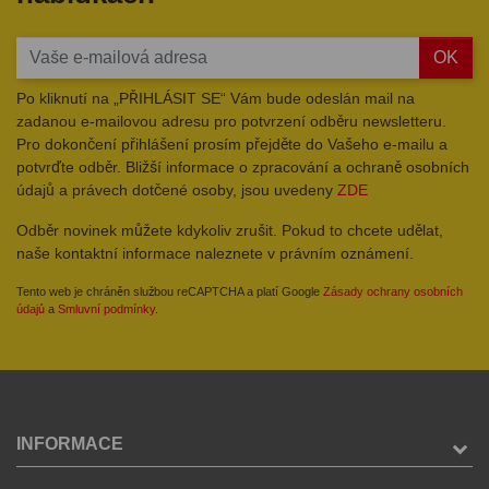
OK
Po kliknutí na „PŘIHLÁSIT SE“ Vám bude odeslán mail na
zadanou e-mailovou adresu pro potvrzení odběru newsletteru.
Pro dokončení přihlášení prosím přejděte do Vašeho e-mailu a
potvrďte odběr. Bližší informace o zpracování a ochraně osobních
údajů a právech dotčené osoby, jsou uvedeny
ZDE
Odběr novinek můžete kdykoliv zrušit. Pokud to chcete udělat,
naše kontaktní informace naleznete v právním oznámení.
Tento web je chráněn službou reCAPTCHA a platí Google
Zásady ochrany osobních
údajů
a
Smluvní podmínky
.
INFORMACE