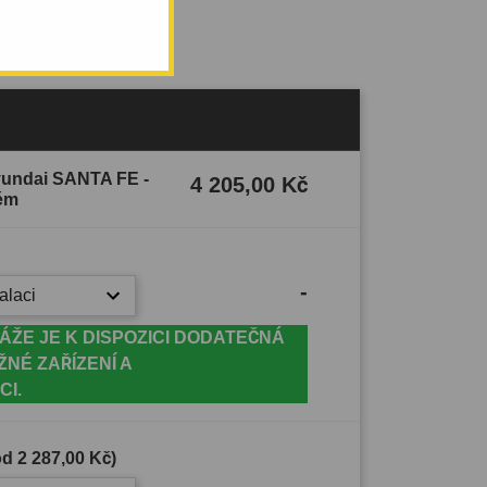
Hyundai SANTA FE -
4 205,00 Kč
tém
-
alaci
ÁŽE JE K DISPOZICI DODATEČNÁ
ŽNÉ ZAŘÍZENÍ A
CI.
(od
2 287,00 Kč
)