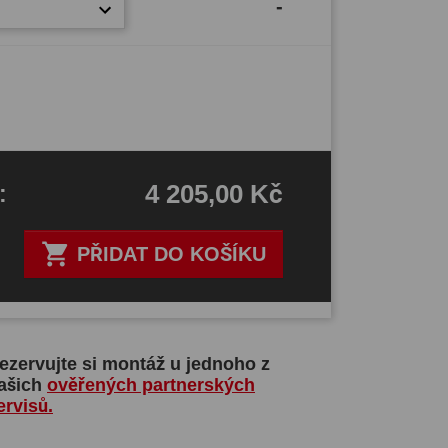
-
4 205,00 Kč
H
:

PŘIDAT DO KOŠÍKU
ezervujte si montáž u jednoho z
ašich
ověřených partnerských
ervisů.