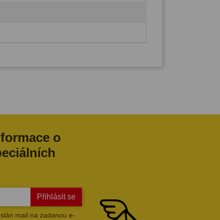
nformace o
peciálních
Přihlásit se
slán mail na zadanou e-