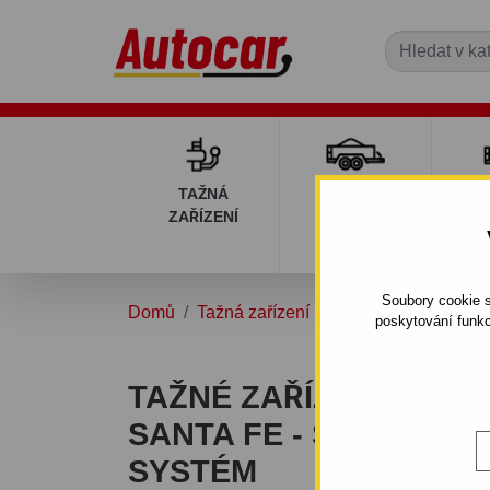
TAŽNÁ
PŘÍVĚSNÉ
DÍ
ZAŘÍZENÍ
VOZÍKY
PŘ
V
Soubory cookie s
Domů
Tažná zařízení
HYUNDAI
SANTA
poskytování funkc
TAŽNÉ ZAŘÍZENÍ PRO 
SANTA FE - SUV - ŠR
SYSTÉM