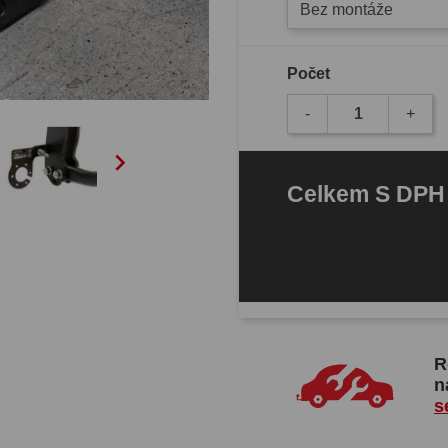
Bez montáže
Počet
-
+

Celkem
S DP
R
n
s