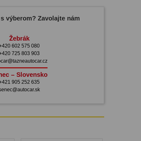
 s výberom? Zavolajte nám
Žebrák
+420 602 575 080
+420 725 803 903
ocar@tazneautocar.cz
nec – Slovensko
+421 905 252 635
senec@autocar.sk