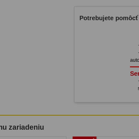
Potrebujete pomôcť
aut
Se
mu zariadeniu