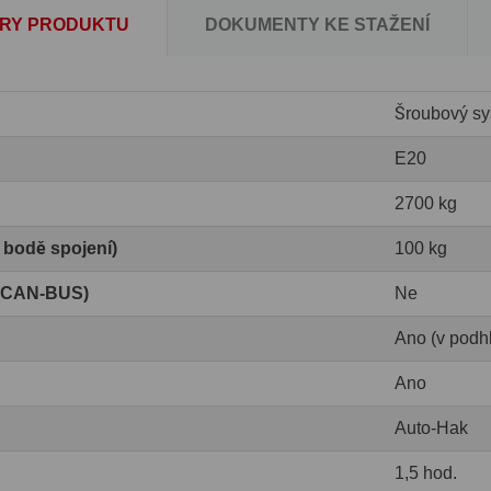
RY PRODUKTU
DOKUMENTY KE STAŽENÍ
Šroubový sy
E20
2700 kg
v bodě spojení)
100 kg
 (CAN-BUS)
Ne
Ano (v podh
Ano
Auto-Hak
1,5 hod.