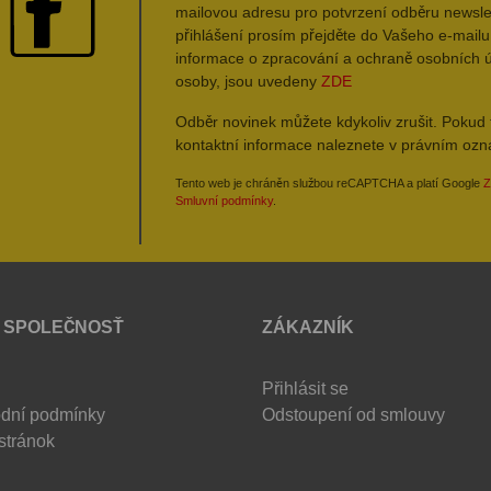
mailovou adresu pro potvrzení odběru newsle
přihlášení prosím přejděte do Vašeho e-mailu 
informace o zpracování a ochraně osobních 
osoby, jsou uvedeny
ZDE
Odběr novinek můžete kdykoliv zrušit. Pokud 
kontaktní informace naleznete v právním oz
Tento web je chráněn službou reCAPTCHA a platí Google
Z
Smluvní podmínky
.
 SPOLEČNOSŤ
ZÁKAZNÍK
Přihlásit se
dní podmínky
Odstoupení od smlouvy
stránok