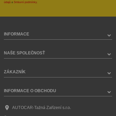
údajů
a
Smluvní podmínky
.
INFORMACE
NAŠE SPOLEČNOSŤ
ZÁKAZNÍK
INFORMACE O OBCHODU
place
AUTOCAR-Tažná Zařízení s.r.o.