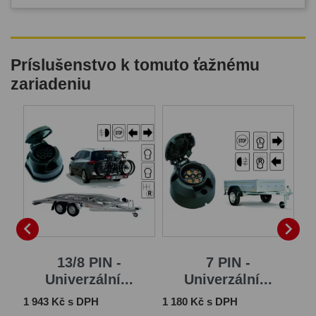
Príslušenstvo k tomuto ťažnému
zariadeniu


13/8 PIN -
7 PIN -
..
Univerzální...
Univerzální...
Cena
Cena
Ce
1 943 Kč s DPH
1 180 Kč s DPH
1 