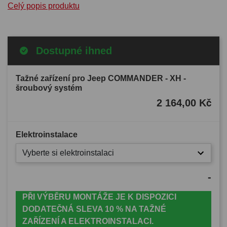
Celý popis produktu
Dostupné ihned
Tažné zařízení pro Jeep COMMANDER - XH -
šroubový systém
2 164,00 Kč
Elektroinstalace
Vyberte si elektroinstalaci
-
PŘI VÝBĚRU MONTÁŽE JE K DISPOZICI
DODATEČNÁ SLEVA 10 % NA TAŽNÉ
ZAŘÍZENÍ A ELEKTROINSTALACI.