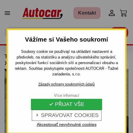


Kontakt

Vážíme si Vašeho soukromí
Soubory cookie se používají na ukládání nastavení a
TAŽNÉ ZAŘÍZENÍ PRO JEEP COMMANDER -
předvoleb, na statistiku a analýzu uživatelského správání,
XH - ŠROUBOVÝ SYSTÉM
poskytování funkcí sociálních sítí a personalizaci obsahu a
reklam. Souhlas poskytujete společnosti AUTOCAR - Ťažné
zariadenia, s.r.o.
Zásady ochrany soukromých údajů
Více informací
PŘIJAT VŠE

SPRAVOVAT COOKIES

Akceptovať nevyhnutné cookies