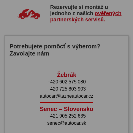
Rezervujte si montáž u
jednoho z našich
ověřených
partnerských servisů.
Potrebujete pomôcť s výberom?
Zavolajte nám
Žebrák
+420 602 575 080
+420 725 803 903
autocar@tazneautocar.cz
Senec – Slovensko
+421 905 252 635
senec@autocar.sk