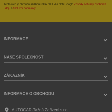
Tento web je chráněn službou reCAPTCHA a platí Google
Zásady ochrany osobních
údajů
a
Smluvní podmínky
.
INFORMACE
NAŠE SPOLEČNOSŤ
ZÁKAZNÍK
INFORMACE O OBCHODU
place
AUTOCAR-Tažná Zařízení s.r.o.