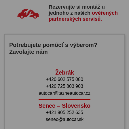
Rezervujte si montáž u
jednoho z našich
ověřených
partnerských servisů.
Potrebujete pomôcť s výberom?
Zavolajte nám
Žebrák
+420 602 575 080
+420 725 803 903
autocar@tazneautocar.cz
Senec – Slovensko
+421 905 252 635
senec@autocar.sk