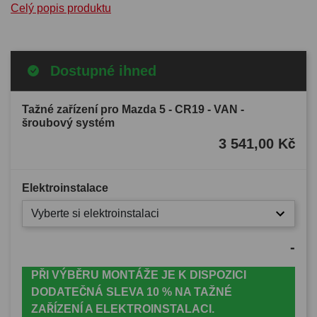
Celý popis produktu
Dostupné ihned
Tažné zařízení pro Mazda 5 - CR19 - VAN -
šroubový systém
3 541,00 Kč
Elektroinstalace
Vyberte si elektroinstalaci
-
PŘI VÝBĚRU MONTÁŽE JE K DISPOZICI
DODATEČNÁ SLEVA 10 % NA TAŽNÉ
ZAŘÍZENÍ A ELEKTROINSTALACI.