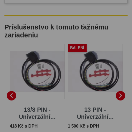
Príslušenstvo k tomuto ťažnému
zariadeniu
BALENÍ


13/8 PIN -
13 PIN -
Univerzální...
Univerzální...
Cena
Cena
Ce
418 Kč s DPH
1 500 Kč s DPH
14