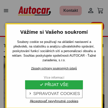


Kontakt

Vážíme si Vašeho soukromí
Soubory cookie se používají na ukládání nastavení a
TAŽNÉ ZAŘÍZENÍ PRO MAZDA 5 - CR19 - VAN
předvoleb, na statistiku a analýzu uživatelského správání,
- ŠROUBOVÝ SYSTÉM
poskytování funkcí sociálních sítí a personalizaci obsahu a
reklam. Souhlas poskytujete společnosti AUTOCAR - Ťažné
zariadenia, s.r.o.
Zásady ochrany soukromých údajů
Více informací
PŘIJAT VŠE

SPRAVOVAT COOKIES

Akceptovať nevyhnutné cookies